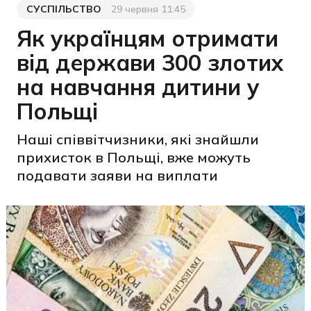
СУСПІЛЬСТВО
29 червня 11:45
Категорія
Дата публікації
Як українцям отримати
від держави 300 злотих
на навчання дитини у
Польщі
Наші співвітчизники, які знайшли
прихисток в Польщі, вже можуть
подавати заяви на виплати