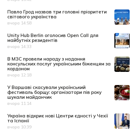
Дата публікації
Павло Грод назвав три головні пріоритети
світового українства
вчора 14:58
Дата публікації
Unity Hub Berlin оголосив Open Call для
майбутніх резидентів
вчора 14:33
Дата публікації
В МЗС провели нараду з надання
консульских послуг українським біженцям за
кордоном
вчора 12:18
Дата публікації
У Варшаві скасували український
фестиваль борщу: організатори пів року
шукали майданчик
вчора 11:14
Дата публікації
Україна відкриє нові Центри єдності у Чехії
та Іспанії
вчора 10:39
Дата публікації