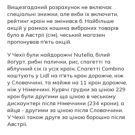
Вищезгаданий розрахунок не включає
спеціальні знижки, але якби їх включити,
рейтинг країн не змінився б. Найбільше
акцій у рамках кошика вибраних товарів
було в Австрії (сім), чеський магазин
пропонував п'ять акцій.
У Чехії були найдорожчі Nutella, білий
йогурт, рибні палички, рис, спагетті та
яблучний сік із усіх країн. Спагетті Combino
коштують у Lidl на п'ять крон дорожче, ніж
у Словаччині, та майже на 11 крон дорожче,
ніж у Німеччині. Курячі грудки за ціною 229
крон були другими ща ціною в чеському
дискаунтері після Німеччини (234 крони), а
яйця - другими за ціною після Словаччини.
У Чехії також друге за ціною борошно після
Австрії.