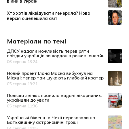
Матеріали по темі
ДПСУ надали можливість перевіряти
поїздки українців за кордон в режимі онлайн
06 серпня 13:24
Дата публікації
Новий проект Ілона Маска вибухнув на
Місяці: тепер там шукають глибокий кратер
05 серпня 19:21
Дата публікації
Польща змінює правила видачі лікарняних:
українцям до уваги
05 серпня 11:36
Дата публікації
Українські біженці в Чехії переказали на
Батьківщину астрономічні гроші
04 серпня 14:05