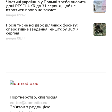
Частині українців у Польщі треба оновити
дані PESEL UKR до 31 серпня, щоб не
втратити право на захист
вчора 09:47
Дата публікації
Росія тисне на двох ділянках фронту:
оперативне зведення Генштабу ЗСУ 7
серпня
вчора 08:44
Дата публікації
Партнерство, співпраця
editor@uamedia.eu
Зв’язок з редакцією