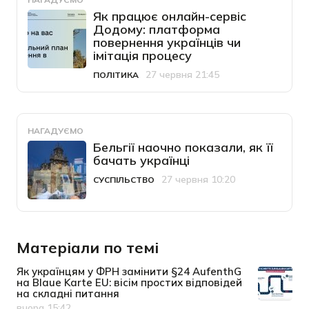
Як працює онлайн-сервіс
Додому: платформа
повернення українців чи
імітація процесу
27 червня 21:45
ПОЛІТИКА
Категорія
Дата публікації
НАГАДУЄМО
Бельгії наочно показали, як її
бачать українці
27 червня 10:20
СУСПІЛЬСТВО
Категорія
Дата публікації
Матеріали по темі
Як українцям у ФРН замінити §24 AufenthG
на Blaue Karte EU: вісім простих відповідей
на складні питання
вчора 15:42