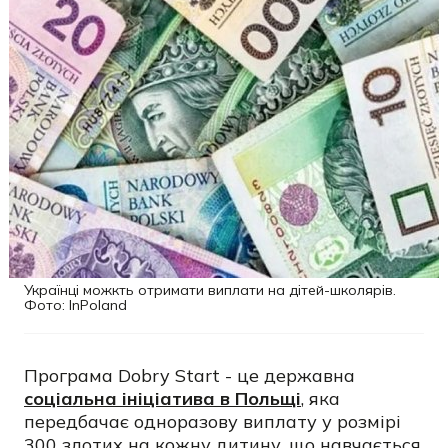
Українці можкть отримати виплати на дітей-школярів.
Фото: InPoland
Програма Dobry Start - це державна
соціальна ініціатива в Польщі
, яка
передбачає одноразову виплату у розмірі
300 злотих на кожну дитину, що навчається