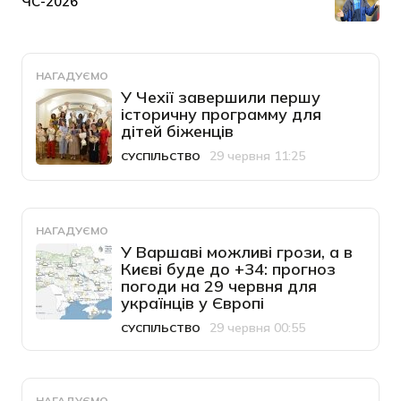
НАГАДУЄМО
У Чехії завершили першу
історичну программу для
дітей біженців
29 червня 11:25
СУСПІЛЬСТВО
Категорія
Дата публікації
НАГАДУЄМО
У Варшаві можливі грози, а в
Києві буде до +34: прогноз
погоди на 29 червня для
українців у Європі
29 червня 00:55
СУСПІЛЬСТВО
Категорія
Дата публікації
НАГАДУЄМО