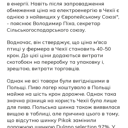
в енергії. Навіть після запровадження
обмеження ціна на електроенергію в Чехії є
однією з найвищих у Європейському Союзі",
- пояснює Володимир Піха, секретар
Сільськогосподарського союзу.
Водночас, він стверджує, що ціна м'яса
птиці у фермера в Чехії становить 40-50
крон. До цієї ціни додаються витрати
скотобоєн на переробку та упаковку і,
зрештою, витрати торговців.
Однак не всі товари були вигіднішими в
Польщі. Пиво лагер коштувало в Польщі
майже на шість крон дорожче. Однак така
значна різниця на користь Чехії була лише
для пива. Польська шинка також виявилася
вищою в таблиці, але причина цього в тому,
що відсутню шинку Pikok замінили
дорожчою шинкою Dulano selection 97%. У