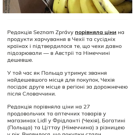
Редакція Seznam Zprávy
порівняла ціни
на
продукти харчування в Чехії та сусідніх
країнах і підтвердилося те, що чехи давно
підозрювали — в Австрії та Німеччині
дешевше.
У той час як Польща утримує звання
найдешевшого місця для покупок, Чехія
посідає друге місце в регіоні за дорожнечею
після Словаччини.
Редакція порівняла ціни на 27
продовольчих та аптечних товарів у
магазинах Lidl у Фрідланті (Чехія), Богатині
(Польща) та Ціттау (Німеччина) з різницею
у рік. Виявилося, що покупки стали