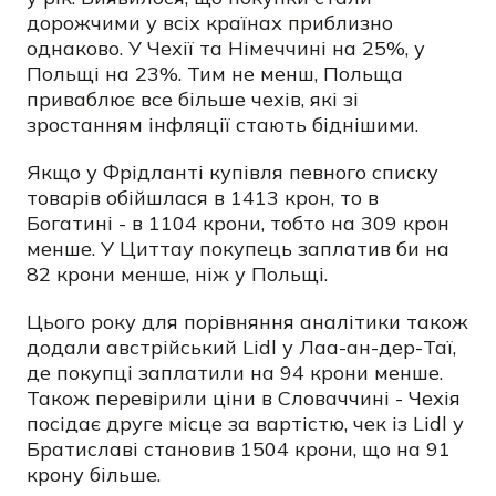
дорожчими у всіх країнах приблизно
однаково. У Чехії та Німеччині на 25%, у
Польщі на 23%. Тим не менш, Польща
приваблює все більше чехів, які зі
зростанням інфляції стають біднішими.
Якщо у Фрідланті купівля певного списку
товарів обійшлася в 1413 крон, то в
Богатині - в 1104 крони, тобто на 309 крон
менше. У Циттау покупець заплатив би на
82 крони менше, ніж у Польщі.
Цього року для порівняння аналітики також
додали австрійський Lidl у Лаа-ан-дер-Таї,
де покупці заплатили на 94 крони менше.
Також перевірили ціни в Словаччині - Чехія
посідає друге місце за вартістю, чек із Lidl у
Братиславі становив 1504 крони, що на 91
крону більше.