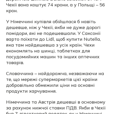
Чехії вона коштує 74 крони, а у Польщі – 56
крон.
У Німеччині купівля обійшлася б навіть
дешевше, ніж у Чехії, якби не дуже дорогі
помідори, які не подешевшали. У Саксонії
варто поїхати до Lidl, щоб купити Nutella,
яка там найдешевша з усіх країн. Чехи
економлять на шинці, таблетках для
посудомийних машин та інших аптечних
товарів.
Словаччина – найдорожча, незважаючи на
те, що мережі супермаркетів цієї країни
добровільно обмежили ціни на основні
продукти харчування.
Німеччина та Австрія дешевші в основному
за рахунок нижчої ставки ПДВ. Якби в Чехії
був 7-відсотковий податок, як у Німеччині,