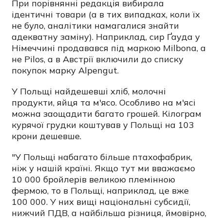
При порівнянні редакція вибирала
ідентичні товари (а в тих випадках, коли їх
не було, аналітики намагалися знайти
адекватну заміну). Наприклад, сир Ґауда у
Німеччині продавався під маркою Milbona, а
не Pilos, а в Австрії включили до списку
покупок марку Alpengut.
У Польщі найдешевші хліб, молочні
продукти, яйця та м'ясо. Особливо на м'ясі
можна заощадити багато грошей. Кілограм
курячої грудки коштував у Польщі на 103
крони дешевше.
"У Польщі набагато більше птахофабрик,
ніж у нашій країні. Якщо тут ми вважаємо
10 000 бройлерів великою племінною
фермою, то в Польщі, наприклад, це вже
100 000. У них вищі національні субсидії,
нижчий ПДВ, а найбільша різниця, ймовірно,