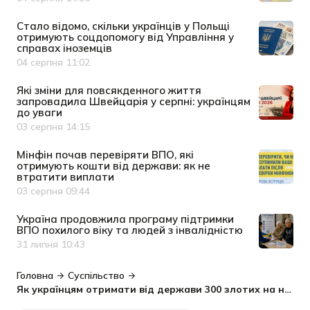
Дата публікації
Cтало відомо, скільки українців у Польщі
отримують соцдопомогу від Управління у
справах іноземців
04 серпня 11:02
Дата публікації
Які зміни для повсякденного життя
запровадила Швейцарія у серпні: українцям
до уваги
03 серпня 14:15
Дата публікації
Мінфін почав перевіряти ВПО, які
отримують кошти від держави: як не
втратити виплати
03 серпня 09:44
Дата публікації
Україна продовжила програму підтримки
ВПО похилого віку та людей з інвалідністю
31 липня 10:43
Дата публікації
Головна
Суспільство
Як українцям отримати від держави 300 злотих на навчання дитини у Польщі