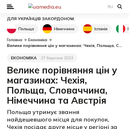
RU
ДЛЯ УКРАЇНЦІВ ЗАКОРДОНОМ:
Польща
Німеччина
Іспанія
Головна
Економіка
Велике порівняння цін у магазинах: Чехія, Польща, Словаччина, Німеччина та Австрія
ЕКОНОМІКА
27 березня 2023
Категорія
Дата публікації
Велике порівняння цін у
магазинах: Чехія,
Польща, Словаччина,
Німеччина та Австрія
Польща утримує звання
найдешевшого місця для покупок,
Чехія посідає друге місце у регіоні за