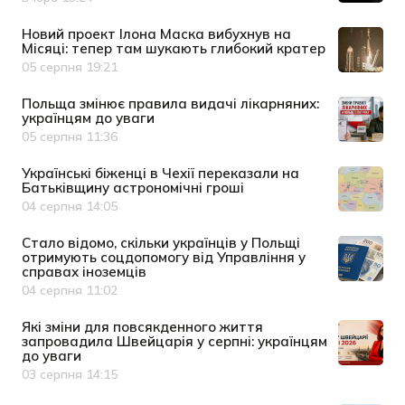
Дата публікації
Новий проект Ілона Маска вибухнув на
Місяці: тепер там шукають глибокий кратер
05 серпня 19:21
Дата публікації
Польща змінює правила видачі лікарняних:
українцям до уваги
05 серпня 11:36
Дата публікації
Українські біженці в Чехії переказали на
Батьківщину астрономічні гроші
04 серпня 14:05
Дата публікації
Cтало відомо, скільки українців у Польщі
отримують соцдопомогу від Управління у
справах іноземців
04 серпня 11:02
Дата публікації
Які зміни для повсякденного життя
запровадила Швейцарія у серпні: українцям
до уваги
03 серпня 14:15
Дата публікації