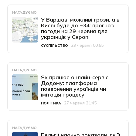
НАГАДУЄМО
У Варшаві можливі грози, а в
Києві буде до +34: прогноз
погоди на 29 червня для
українців у Європі
29 червня 00:55
СУСПІЛЬСТВО
Категорія
Дата публікації
НАГАДУЄМО
Як працює онлайн-сервіс
Додому: платформа
повернення українців чи
імітація процесу
27 червня 21:45
ПОЛІТИКА
Категорія
Дата публікації
НАГАДУЄМО
Бельгії наочно показали, як її