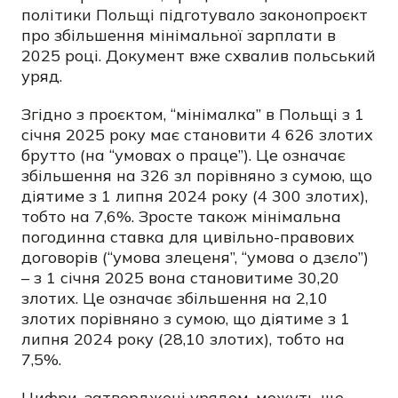
політики Польщі підготувало законопроєкт
про збільшення мінімальної зарплати в
2025 році. Документ вже схвалив польський
уряд.
Згідно з проєктом, “мінімалка” в Польщі з 1
січня 2025 року має становити 4 626 злотих
брутто (на “умовах о праце”). Це означає
збільшення на 326 зл порівняно з сумою, що
діятиме з 1 липня 2024 року (4 300 злотих),
тобто на 7,6%. Зросте також мінімальна
погодинна ставка для цивільно-правових
договорів (“умова злеценя”, “умова о дзєло”)
– з 1 січня 2025 вона становитиме 30,20
злотих. Це означає збільшення на 2,10
злотих порівняно з сумою, що діятиме з 1
липня 2024 року (28,10 злотих), тобто на
7,5%.
Цифри, затверджені урядом, можуть ще