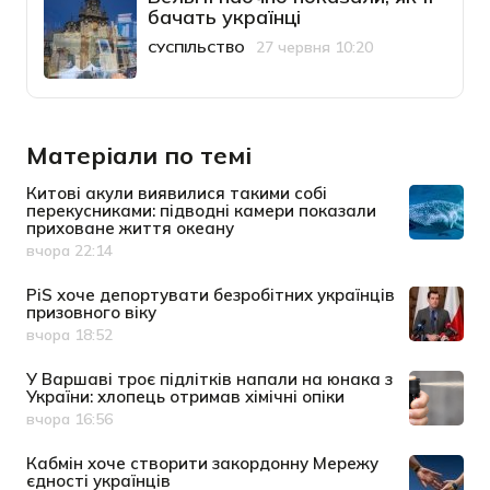
бачать українці
27 червня 10:20
СУСПІЛЬСТВО
Категорія
Дата публікації
Матеріали по темі
Китові акули виявилися такими собі
перекусниками: підводні камери показали
приховане життя океану
вчора 22:14
Дата публікації
PiS хоче депортувати безробітних українців
призовного віку
вчора 18:52
Дата публікації
У Варшаві троє підлітків напали на юнака з
України: хлопець отримав хімічні опіки
вчора 16:56
Дата публікації
Кабмін хоче створити закордонну Мережу
єдності українців