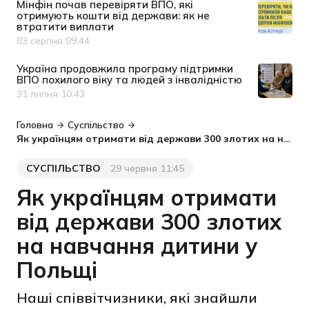
Мінфін почав перевіряти ВПО, які
отримують кошти від держави: як не
втратити виплати
03 серпня 09:44
Дата публікації
Україна продовжила програму підтримки
ВПО похилого віку та людей з інвалідністю
31 липня 10:43
Дата публікації
Головна
Суспільство
Як українцям отримати від держави 300 злотих на навчання дитини у Польщі
СУСПІЛЬСТВО
29 червня 11:45
Категорія
Дата публікації
Як українцям отримати
від держави 300 злотих
на навчання дитини у
Польщі
Наші співвітчизники, які знайшли