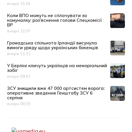
вчора 15:54
Дата публікації
Коли ВПО можуть не сплачувати за
комуналку: роз'яснення голови Спецкомісії
ВР
вчора 12:07
Дата публікації
Громадська спільнота Ірландії висунула
вимоги уряду щодо українських біженців
вчора 11:11
Дата публікації
У Берліні кличуть українців на меморіальний
забіг
вчора 09:47
Дата публікації
ЗСУ знищили вже 47 000 артсистем ворога:
оперативне зведення Генштабу ЗСУ 6
серпня
вчора 08:35
Дата публікації