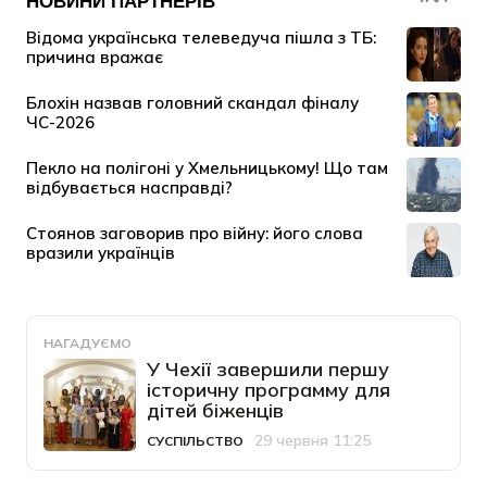
НАГАДУЄМО
У Чехії завершили першу
історичну программу для
дітей біженців
29 червня 11:25
СУСПІЛЬСТВО
Категорія
Дата публікації