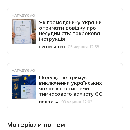
НАГАДУЄМО
Як громадянину України
отримати довідку про
несудимість: покрокова
інструкція
03 червня 12:58
СУСПІЛЬСТВО
Категорія
Дата публікації
НАГАДУЄМО
Польща підтримує
виключення українських
чоловіків з системи
тимчасового захисту ЄС
03 червня 12:02
ПОЛІТИКА
Категорія
Дата публікації
Матеріали по темі