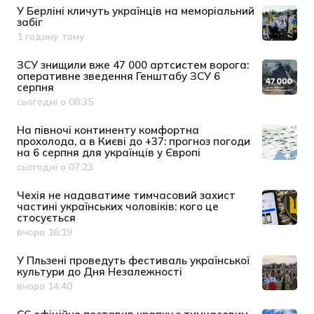
У Берліні кличуть українців на меморіальний
забіг
1 годину тому
Дата публікації
ЗСУ знищили вже 47 000 артсистем ворога:
оперативне зведення Генштабу ЗСУ 6
серпня
сьогодні о 08:35
Дата публікації
На півночі континенту комфортна
прохолода, а в Києві до +37: прогноз погоди
на 6 серпня для українців у Європі
сьогодні о 07:23
Дата публікації
Чехія не надаватиме тимчасовий захист
частині українських чоловіків: кого це
стосується
вчора 16:19
Дата публікації
У Пльзені проведуть фестиваль української
культури до Дня Незалежності
вчора 14:40
Дата публікації