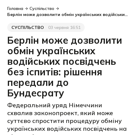
Головна
Суспільство
Берлін може дозволити обмін українських водійських посвідчень без іспитів: рішення передали до Бундесрату
СУСПІЛЬСТВО
03 червня 16:51
Категорія
Дата публікації
Берлін може дозволити
обмін українських
водійських посвідчень
без іспитів: рішення
передали до
Бундесрату
Федеральний уряд Німеччини
схвалив законопроект, який може
суттєво спростити процедуру обміну
українських водійських посвідчень на