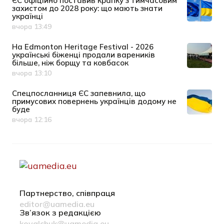
ЄС офіційно поставив крапку з тимчасовим
захистом до 2028 року: що мають знати
українці
вчора 13:49
Дата публікації
На Edmonton Heritage Festival - 2026
українські біженці продали вареників
більше, ніж борщу та ковбасок
вчора 13:10
Дата публікації
Спецпосланниця ЄС запевнила, що
примусових повернень українців додому не
буде
вчора 12:16
Дата публікації
Партнерство, співпраця
editor@uamedia.eu
Зв’язок з редакцією
kovalchuk@uamedia.eu