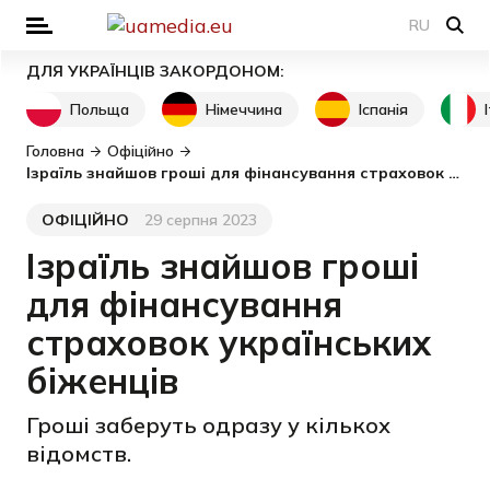
RU
ДЛЯ УКРАЇНЦІВ ЗАКОРДОНОМ:
Польща
Німеччина
Іспанія
Головна
Офіційно
Ізраїль знайшов гроші для фінансування страховок українських біженців
ОФІЦІЙНО
29 серпня 2023
Категорія
Дата публікації
Ізраїль знайшов гроші
для фінансування
страховок українських
біженців
Гроші заберуть одразу у кількох
відомств.