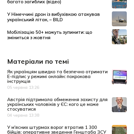
Матеріали по темі
Як українцям швидко та безпечно отримати
Е-підпис у режимі онлайн: покрокова
інструкція
05 червня 13:26
Дата публікації
Австрія підтримала обмеження захисту для
українських чоловіків у ЄС: кого це може
стосуватися
04 червня 13:38
Дата публікації
У м'ясних штурмах ворог втратив 1 300
бійців: оперативне зведення Генштаба ЗСУ