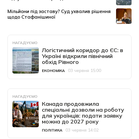
НАГАДУЄМО
Логістичний коридор до ЄС: в
Україні відкрили північний
обхід Рівного
03 червня 15:00
ЕКОНОМІКА
Категорія
Дата публікації
НАГАДУЄМО
Канада продовжила
спеціальні дозволи на роботу
для українців: подати заявку
можна до 2027 року
03 червня 14:02
ПОЛІТИКА
Категорія
Дата публікації