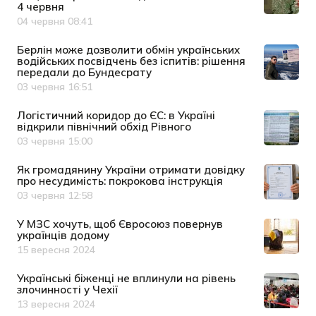
4 червня
04 червня 08:41
Дата публікації
Берлін може дозволити обмін українських
водійських посвідчень без іспитів: рішення
передали до Бундесрату
03 червня 16:51
Дата публікації
Логістичний коридор до ЄС: в Україні
відкрили північний обхід Рівного
03 червня 15:00
Дата публікації
Як громадянину України отримати довідку
про несудимість: покрокова інструкція
03 червня 12:58
Дата публікації
У МЗС хочуть, щоб Євросоюз повернув
українців додому
15 вересня 2024
Дата публікації
Українські біженці не вплинули на рівень
злочинності у Чехії
13 вересня 2024
Дата публікації