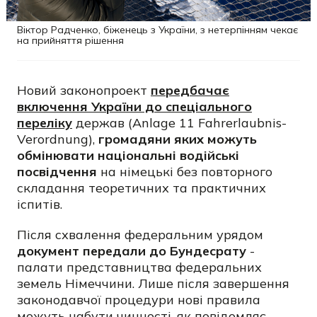
Віктор Радченко, біженець з України, з нетерпінням чекає
на прийняття рішення
Новий законопроект
передбачає
включення України до спеціального
переліку
держав (Anlage 11 Fahrerlaubnis-
Verordnung),
громадяни яких можуть
обмінювати національні водійські
посвідчення
на німецькі без повторного
складання теоретичних та практичних
іспитів.
Після схвалення федеральним урядом
документ передали до Бундесрату
-
палати представництва федеральних
земель Німеччини. Лише після завершення
законодавчої процедури нові правила
можуть набути чинності, як повідомляє