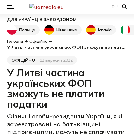
RU
ДЛЯ УКРАЇНЦІВ ЗАКОРДОНОМ:
Польща
Німеччина
Іспанія
Головна
Офіційно
У Литві частина українських ФОП зможуть не платити податки
ОФІЦІЙНО
12 вересня 2022
Категорія
Дата публікації
У Литві частина
українських ФОП
зможуть не платити
податки
Фізичні особи-резиденти України, які
зареєстровані на батьківщині
підприємцями, можуть не сплачувати