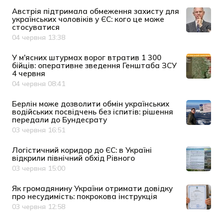
Австрія підтримала обмеження захисту для
українських чоловіків у ЄС: кого це може
стосуватися
04 червня 13:38
Дата публікації
У м'ясних штурмах ворог втратив 1 300
бійців: оперативне зведення Генштаба ЗСУ
4 червня
04 червня 08:41
Дата публікації
Берлін може дозволити обмін українських
водійських посвідчень без іспитів: рішення
передали до Бундесрату
03 червня 16:51
Дата публікації
Логістичний коридор до ЄС: в Україні
відкрили північний обхід Рівного
03 червня 15:00
Дата публікації
Як громадянину України отримати довідку
про несудимість: покрокова інструкція
03 червня 12:58
Дата публікації