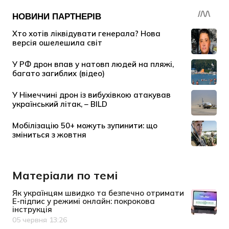
Матеріали по темі
Як українцям швидко та безпечно отримати
Е-підпис у режимі онлайн: покрокова
інструкція
05 червня 13:26
Дата публікації