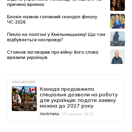
НАГАДУЄМО
Канада продовжила
спеціальні дозволи на роботу
для українців: подати заявку
можна до 2027 року
03 червня 14:02
ПОЛІТИКА
Категорія
Дата публікації