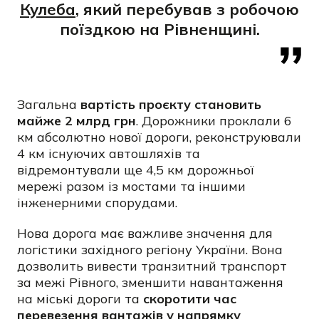
Кулеба
, який перебував з робочою
поїздкою на Рівненщині.
Загальна
вартість проєкту становить
майже 2 млрд грн
. Дорожники проклали 6
км абсолютно нової дороги, реконструювали
4 км існуючих автошляхів та
відремонтували ще 4,5 км дорожньої
мережі разом із мостами та іншими
інженерними спорудами.
Нова дорога має важливе значення для
логістики західного регіону України. Вона
дозволить вивести транзитний транспорт
за межі Рівного, зменшити навантаження
на міські дороги та
скоротити час
перевезення вантажів у напрямку