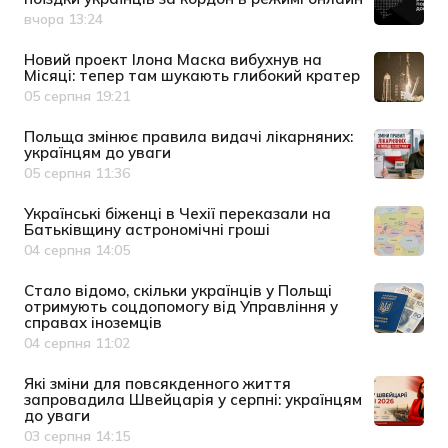
вчора 13:24
Дата публікації
Новий проект Ілона Маска вибухнув на
Місяці: тепер там шукають глибокий кратер
05 серпня 19:21
Дата публікації
Польща змінює правила видачі лікарняних:
українцям до уваги
05 серпня 11:36
Дата публікації
Українські біженці в Чехії переказали на
Батьківщину астрономічні гроші
04 серпня 14:05
Дата публікації
Cтало відомо, скільки українців у Польщі
отримують соцдопомогу від Управління у
справах іноземців
04 серпня 11:02
Дата публікації
Які зміни для повсякденного життя
запровадила Швейцарія у серпні: українцям
до уваги
03 серпня 14:15
Дата публікації