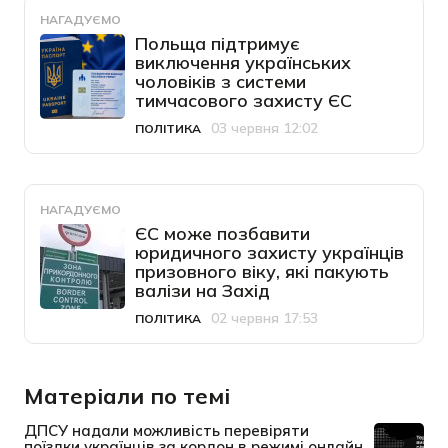
НАГАДУЄМО
Польща підтримує
виключення українських
чоловіків з системи
тимчасового захисту ЄС
03 червня 12:02
ПОЛІТИКА
Категорія
Дата публікації
НАГАДУЄМО
ЄС може позбавити
юридичного захисту українців
призовного віку, які пакують
валізи на Захід
02 червня 17:53
ПОЛІТИКА
Категорія
Дата публікації
Матеріали по темі
ДПСУ надали можливість перевіряти
поїздки українців за кордон в режимі онлайн