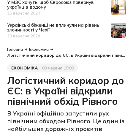
У МЗС хочуть, щоб Євросоюз повернув
українців додому
15 вересня 2024
Дата публікації
Українські біженці не вплинули на рівень
злочинності у Чехії
13 вересня 2024
Дата публікації
Головна
Економіка
Логістичний коридор до ЄС: в Україні відкрили північний обхід Рівного
ЕКОНОМІКА
03 червня 15:00
Категорія
Дата публікації
Логістичний коридор до
ЄС: в Україні відкрили
північний обхід Рівного
В Україні офіційно запустили рух
північним обходом Рівного. Це один із
найбільших дорожніх проєктів