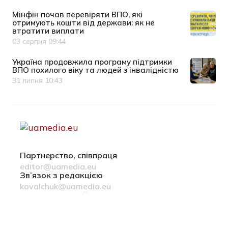
Мінфін почав перевіряти ВПО, які
отримують кошти від держави: як не
втратити виплати
03 серпня 09:44
Дата публікації
Україна продовжила програму підтримки
ВПО похилого віку та людей з інвалідністю
31 липня 10:43
Дата публікації
Партнерство, співпраця
editor@uamedia.eu
Зв’язок з редакцією
kovalchuk@uamedia.eu
Новини компаній
Матеріали у розділі Новини компаній публікуються на
правах реклами
Політика конфіденційності