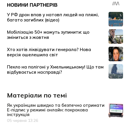
Матеріали по темі
Як українцям швидко та безпечно отримати
Е-підпис у режимі онлайн: покрокова
інструкція
05 червня 13:26
Дата публікації