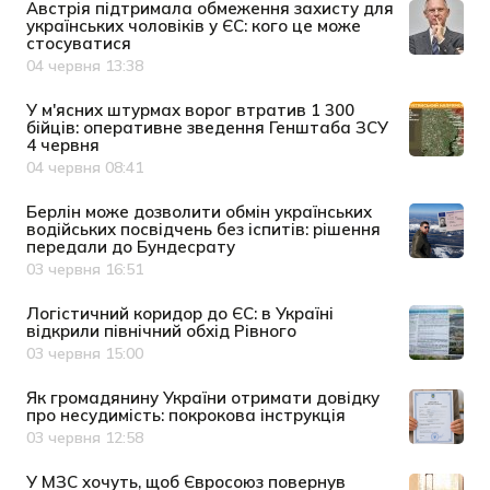
Австрія підтримала обмеження захисту для
українських чоловіків у ЄС: кого це може
стосуватися
04 червня 13:38
Дата публікації
У м'ясних штурмах ворог втратив 1 300
бійців: оперативне зведення Генштаба ЗСУ
4 червня
04 червня 08:41
Дата публікації
Берлін може дозволити обмін українських
водійських посвідчень без іспитів: рішення
передали до Бундесрату
03 червня 16:51
Дата публікації
Логістичний коридор до ЄС: в Україні
відкрили північний обхід Рівного
03 червня 15:00
Дата публікації
Як громадянину України отримати довідку
про несудимість: покрокова інструкція
03 червня 12:58
Дата публікації
У МЗС хочуть, щоб Євросоюз повернув