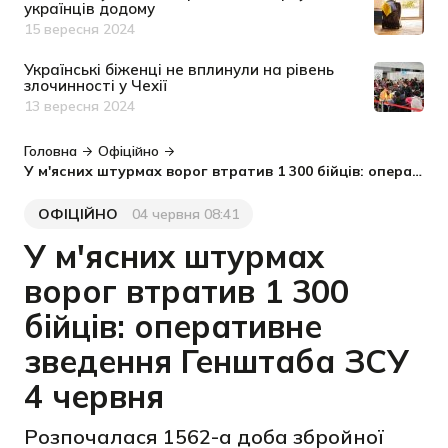
українців додому
15 вересня 2024
Дата публікації
Українські біженці не вплинули на рівень
злочинності у Чехії
13 вересня 2024
Дата публікації
Головна
Офіційно
У м'ясних штурмах ворог втратив 1 300 бійців: оперативне зведення Генштаба ЗСУ 4 червня
ОФІЦІЙНО
04 червня 08:41
Категорія
Дата публікації
У м'ясних штурмах
ворог втратив 1 300
бійців: оперативне
зведення Генштаба ЗСУ
4 червня
Розпочалася 1562-а доба збройної