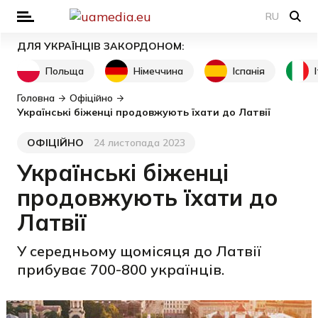
RU
ДЛЯ УКРАЇНЦІВ ЗАКОРДОНОМ:
Польща
Німеччина
Іспанія
Головна
Офіційно
Українські біженці продовжують їхати до Латвії
ОФІЦІЙНО
24 листопада 2023
Категорія
Дата публікації
Українські біженці
продовжують їхати до
Латвії
У середньому щомісяця до Латвії
прибуває 700-800 українців.