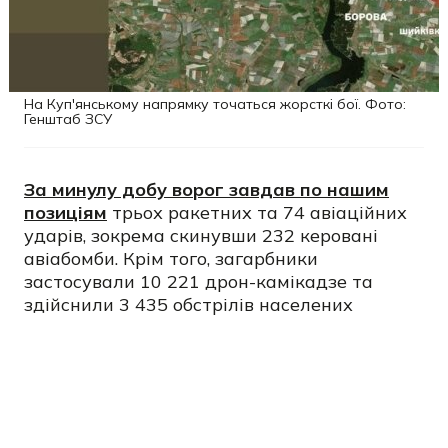
На Куп'янському напрямку точаться жорсткі бої. Фото:
Генштаб ЗСУ
За минулу добу ворог завдав по нашим
позиціям
трьох ракетних та 74 авіаційних
ударів, зокрема скинувши 232 керовані
авіабомби. Крім того, загарбники
застосували 10 221 дрон-камікадзе та
здійснили 3 435 обстрілів населених
пунктів, із яких 57 - з реактивних систем
залпового вогню.
Агресор завдавав авіаударів, зокрема в
районах населених пунктів Линове,
Бачівськ та Слобода Сумської області,