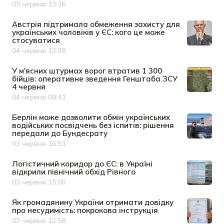
05 червня 13:26
Дата публікації
Австрія підтримала обмеження захисту для
українських чоловіків у ЄС: кого це може
стосуватися
04 червня 13:38
Дата публікації
У м'ясних штурмах ворог втратив 1 300
бійців: оперативне зведення Генштаба ЗСУ
4 червня
04 червня 08:41
Дата публікації
Берлін може дозволити обмін українських
водійських посвідчень без іспитів: рішення
передали до Бундесрату
03 червня 16:51
Дата публікації
Логістичний коридор до ЄС: в Україні
відкрили північний обхід Рівного
03 червня 15:00
Дата публікації
Як громадянину України отримати довідку
про несудимість: покрокова інструкція
03 червня 12:58
Дата публікації