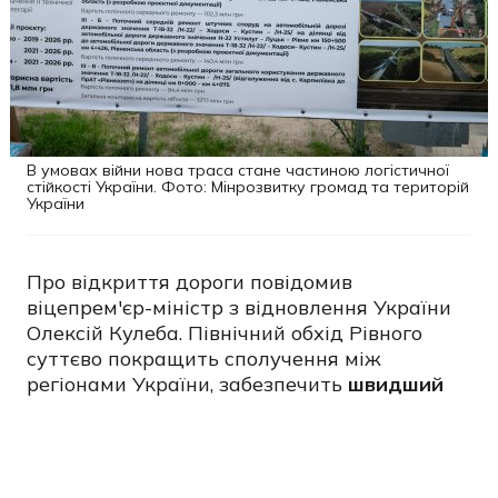
В умовах війни нова траса стане частиною логістичної
стійкості України. Фото: Мінрозвитку громад та територій
України
Про відкриття дороги повідомив
віцепрем'єр-міністр з відновлення України
Олексій Кулеба. Північний обхід Рівного
суттєво покращить сполучення між
регіонами України, забезпечить
швидший
вихід до міжнародного транспортного
коридору М-06 Київ – Чоп
та пунктів
пропуску Ягодин, Устилуг і Угринів на
українсько-польському кордоні.