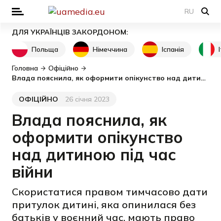
RU
ДЛЯ УКРАЇНЦІВ ЗАКОРДОНОМ:
Польща
Німеччина
Іспанія
Головна
Офіційно
Влада пояснила, як оформити опікунство над дитиною під час війни
ОФІЦІЙНО
26 січня 2023
Категорія
Дата публікації
Влада пояснила, як
оформити опікунство
над дитиною під час
війни
Скористатися правом тимчасово дати
притулок дитині, яка опинилася без
батьків у воєнний час, мають право