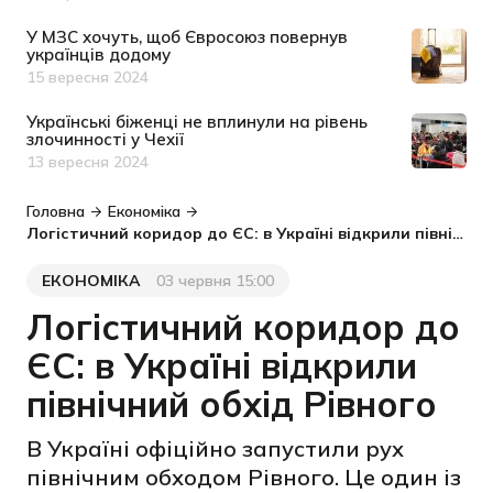
У МЗС хочуть, щоб Євросоюз повернув
українців додому
15 вересня 2024
Дата публікації
Українські біженці не вплинули на рівень
злочинності у Чехії
13 вересня 2024
Дата публікації
Головна
Економіка
Логістичний коридор до ЄС: в Україні відкрили північний обхід Рівного
ЕКОНОМІКА
03 червня 15:00
Категорія
Дата публікації
Логістичний коридор до
ЄС: в Україні відкрили
північний обхід Рівного
В Україні офіційно запустили рух
північним обходом Рівного. Це один із