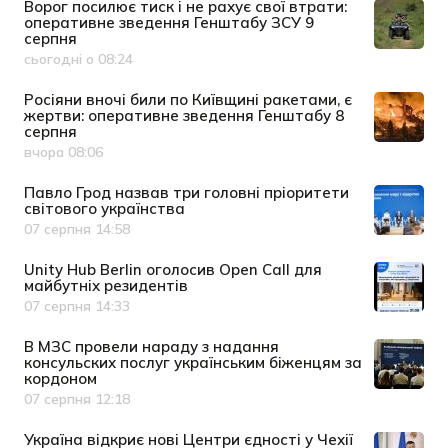
Ворог посилює тиск і не рахує свої втрати:
оперативне зведення Генштабу ЗСУ 9
серпня
сьогодні о 08:24
Дата публікації
Росіяни вночі били по Київщині ракетами, є
жертви: оперативне зведення Генштабу 8
серпня
вчора 08:06
Дата публікації
Павло Грод назвав три головні пріоритети
світового українства
07 серпня 14:58
Дата публікації
Unity Hub Berlin оголосив Open Call для
майбутніх резидентів
07 серпня 14:33
Дата публікації
В МЗС провели нараду з надання
консульских послуг українським біженцям за
кордоном
07 серпня 12:18
Дата публікації
Україна відкриє нові Центри єдності у Чехії