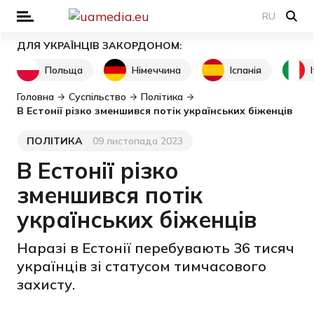
RU
ДЛЯ УКРАЇНЦІВ ЗАКОРДОНОМ:
Польща
Німеччина
Іспанія
Головна
Суспільство
Політика
В Естонії різко зменшився потік українських біженців
ПОЛІТИКА
09 листопада 2023
Категорія
Дата публікації
В Естонії різко
зменшився потік
українських біженців
Наразі в Естонії перебувають 36 тисяч
українців зі статусом тимчасового
захисту.