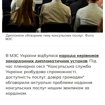
Дипломати обгворили тему консульских послуг. Фото:
МЗС
В МЗС України відбулася
нарада керівників
закордонних дипломатичних установ
. Під
час пленарної сесії "Консульська служба
України: розбудова спроможності,
доступність послуг, довіра громадян"
обговорили актуальні проблеми надання
консульских послуг нашим землякам за
кордоном.
Сьогодні за кордоном перебуває понад 8