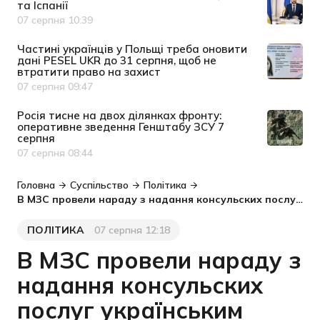
та Іспанії
07 серпня 10:39
Дата публікації
Частині українців у Польщі треба оновити
дані PESEL UKR до 31 серпня, щоб не
втратити право на захист
07 серпня 09:47
Дата публікації
Росія тисне на двох ділянках фронту:
оперативне зведення Генштабу ЗСУ 7
серпня
07 серпня 08:44
Дата публікації
Головна
Суспільство
Політика
В МЗС провели нараду з надання консульских послуг українським біженцям за кордоном
ПОЛІТИКА
07 серпня 12:18
Категорія
Дата публікації
В МЗС провели нараду з
надання консульских
послуг українським