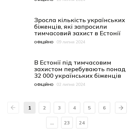
Категорія
Дата публікації
Зросла кількість українських
біженців, які запросили
тимчасовий захист в Естонії
09 липня 2024
ОФІЦІЙНО
Категорія
Дата публікації
В Естонії під тимчасовим
захистом перебувають понад
32 000 українських біженців
02 липня 2024
ОФІЦІЙНО
Категорія
Дата публікації
1
2
3
4
5
6
…
23
24