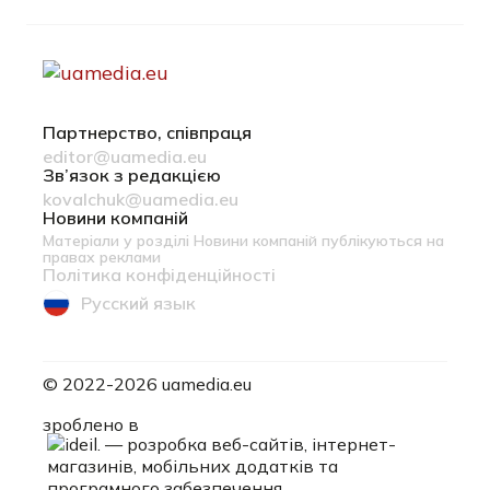
Партнерство, співпраця
editor@uamedia.eu
Зв’язок з редакцією
kovalchuk@uamedia.eu
Новини компаній
Матеріали у розділі Новини компаній публікуються на
правах реклами
Політика конфіденційності
Русский язык
© 2022-2026 uamedia.eu
ideil.
зроблено в