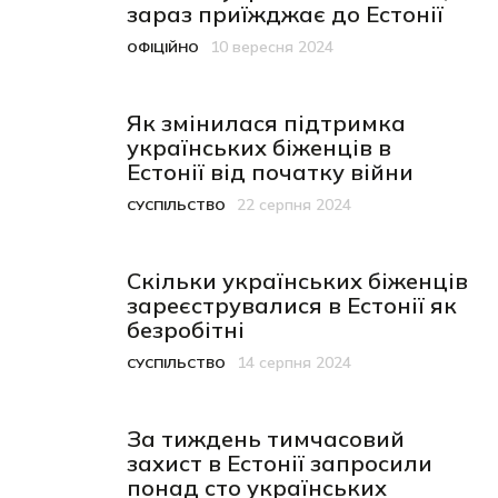
зараз приїжджає до Естонії
10 вересня 2024
ОФІЦІЙНО
Категорія
Дата публікації
Як змінилася підтримка
українських біженців в
Естонії від початку війни
22 серпня 2024
СУСПІЛЬСТВО
Категорія
Дата публікації
Скільки українських біженців
зареєструвалися в Естонії як
безробітні
14 серпня 2024
СУСПІЛЬСТВО
Категорія
Дата публікації
За тиждень тимчасовий
захист в Естонії запросили
понад сто українських