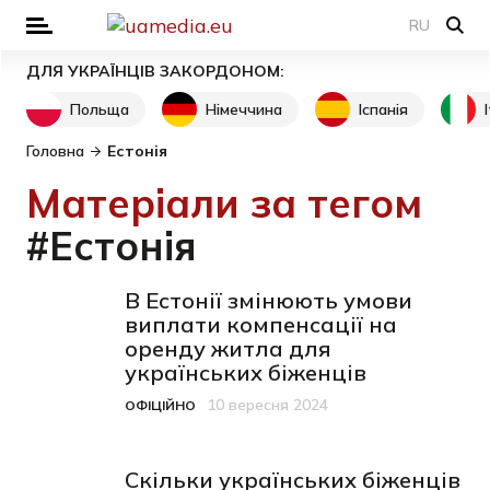
RU
ДЛЯ УКРАЇНЦІВ ЗАКОРДОНОМ:
Польща
Німеччина
Іспанія
Головна
Естонія
Матеріали за тегом
#Естонія
В Естонії змінюють умови
виплати компенсації на
оренду житла для
українських біженців
10 вересня 2024
ОФІЦІЙНО
Категорія
Дата публікації
Скільки українських біженців