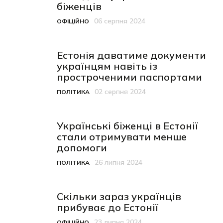
біженців
06 серпня 2024
ОФІЦІЙНО
Категорія
Дата публікації
Естонія даватиме документи
українцям навіть із
простроченими паспортами
02 серпня 2024
ПОЛІТИКА
Категорія
Дата публікації
Українські біженці в Естонії
стали отримувати менше
допомоги
26 липня 2024
ПОЛІТИКА
Категорія
Дата публікації
Скільки зараз українців
прибуває до Естонії
23 липня 2024
ОФІЦІЙНО