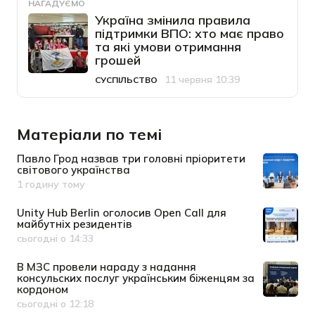
НАГАДУЄМО
Україна змінила правила
підтримки ВПО: хто має право
та які умови отримання
грошей
11 червня 10:39
СУСПІЛЬСТВО
Категорія
Дата публікації
Матеріали по темі
Павло Грод назвав три головні пріоритети
світового українства
1 годину тому
Дата публікації
Unity Hub Berlin оголосив Open Call для
майбутніх резидентів
сьогодні о 14:33
Дата публікації
В МЗС провели нараду з надання
консульских послуг українським біженцям за
кордоном
сьогодні о 12:18
Дата публікації