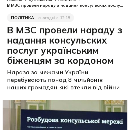
В МЗС провели нараду з надання консульских послуг українським біженцям за кордоном
ПОЛІТИКА
сьогодні о 12:18
Категорія
Дата публікації
В МЗС провели нараду з
надання консульских
послуг українським
біженцям за кордоном
Нараза за межами України
перебувають понад 8 мільйонів
наших громадян, які втекли від війни