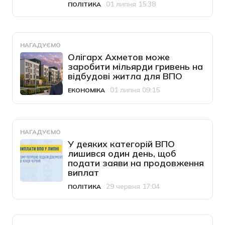
01 липня 15:38
ПОЛІТИКА
Категорія
Дата публікації
НАГАДУЄМО
Олігарх Ахметов може
заробити мільярди гривень на
відбудові житла для ВПО
01 липня 09:15
ЕКОНОМІКА
Категорія
Дата публікації
НАГАДУЄМО
У деяких категорій ВПО
лишився один день, щоб
подати заяви на продовження
виплат
29 червня 17:04
ПОЛІТИКА
Категорія
Дата публікації