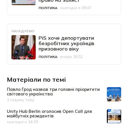
сьогодні о 09:47
ПОЛІТИКА
Категорія
Дата публікації
НАГАДУЄМО
PiS хоче депортувати
безробітних українців
призовного віку
вчора 18:52
ПОЛІТИКА
Категорія
Дата публікації
Матеріали по темі
Павло Грод назвав три головні пріоритети
світового українства
1 годину тому
Дата публікації
Unity Hub Berlin оголосив Open Call для
майбутніх резидентів
сьогодні о 14:33
Дата публікації