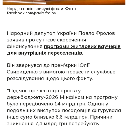
Нардеп навів кричущі факти. Фото:
facebook.com/pavlo.frolov
Народний депутат України Павло Фролов
заявив про суттєве скорочення
фінансування
програми житлових ваучерів
для внутрішніх переселенців
.
Він звернувся до прем'єрки Юлії
Свириденко з вимогою провести службове
розслідування щодо цього факту.
"Під час презентації проєкту
держбюджету-2026 Мінфіном на програму
було передбачено 14 млрд грн. Однак у
подальших виступах посадовців фігурувала
інша сума близько 6,6 млрд грн. Причини
зникнення 7,4 млрд грн потребують