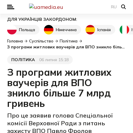
RU
ДЛЯ УКРАЇНЦІВ ЗАКОРДОНОМ:
Польща
Німеччина
Іспанія
Головна
Суспільство
Політика
З програми житлових ваучерів для ВПО зникло більше 7 млрд гривень
ПОЛІТИКА
06 липня 15:18
Категорія
Дата публікації
З програми житлових
ваучерів для ВПО
зникло більше 7 млрд
гривень
Про це заявив голова Спеціальної
комісії Верховної Ради з питань
захисту ВПО Павло Фролов