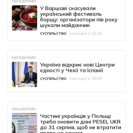
НАГАДУЄМО
У Варшаві скасували
український фестиваль
борщу: організатори пів року
шукали майданчик
сьогодні о 11:14
СУСПІЛЬСТВО
Категорія
Дата публікації
НАГАДУЄМО
Україна відкриє нові Центри
єдності у Чехії та Іспанії
сьогодні о 10:39
СУСПІЛЬСТВО
Категорія
Дата публікації
НАГАДУЄМО
Частині українців у Польщі
треба оновити дані PESEL UKR
до 31 серпня, щоб не втратити
право на захист