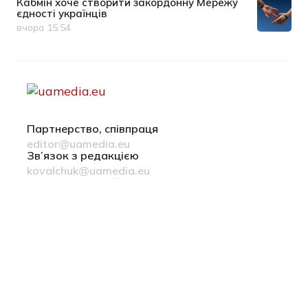
Кабмін хоче створити закордонну Мережу
єдності українців
вчора 15:54
Дата публікації
Партнерство, співпраця
editor@uamedia.eu
Зв’язок з редакцією
kovalchuk@uamedia.eu
Новини компаній
Матеріали у розділі Новини компаній публікуються на
правах реклами
Політика конфіденційності
Русский язык
© 2022-2026 uamedia.eu