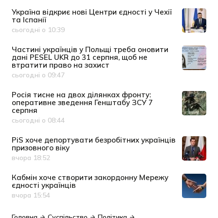
Україна відкриє нові Центри єдності у Чехії
та Іспанії
сьогодні о 10:39
Дата публікації
Частині українців у Польщі треба оновити
дані PESEL UKR до 31 серпня, щоб не
втратити право на захист
сьогодні о 09:47
Дата публікації
Росія тисне на двох ділянках фронту:
оперативне зведення Генштабу ЗСУ 7
серпня
сьогодні о 08:44
Дата публікації
PiS хоче депортувати безробітних українців
призовного віку
вчора 18:52
Дата публікації
Кабмін хоче створити закордонну Мережу
єдності українців
вчора 15:54
Дата публікації
Головна
Суспільство
Політика