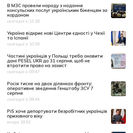
В МЗС провели нараду з надання
консульских послуг українським біженцям за
кордоном
сьогодні о 12:18
Дата публікації
Україна відкриє нові Центри єдності у Чехії
та Іспанії
сьогодні о 10:39
Дата публікації
Частині українців у Польщі треба оновити
дані PESEL UKR до 31 серпня, щоб не
втратити право на захист
сьогодні о 09:47
Дата публікації
Росія тисне на двох ділянках фронту:
оперативне зведення Генштабу ЗСУ 7
серпня
сьогодні о 08:44
Дата публікації
PiS хоче депортувати безробітних українців
призовного віку
вчора 18:52
Дата публікації