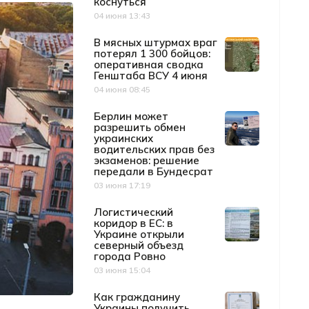
коснуться
04 июня 13:43
Дата публикации
В мясных штурмах враг
потерял 1 300 бойцов:
оперативная сводка
Генштаба ВСУ 4 июня
04 июня 08:45
Дата публикации
Берлин может
разрешить обмен
украинских
водительских прав без
экзаменов: решение
передали в Бундесрат
03 июня 17:19
Дата публикации
Логистический
коридор в ЕС: в
Украине открыли
северный объезд
города Ровно
03 июня 15:04
Дата публикации
Как гражданину
Украины получить