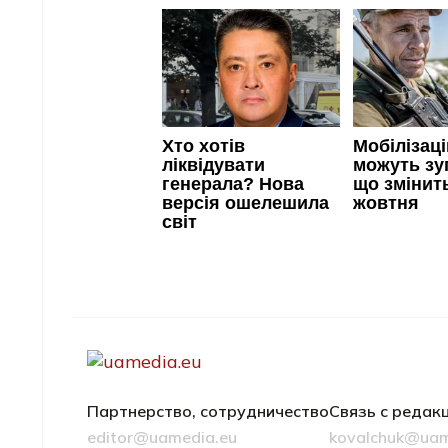
Партнерство, сотрудничество
Связь с редак
editor@uamedia.eu
kovalchuk@uam