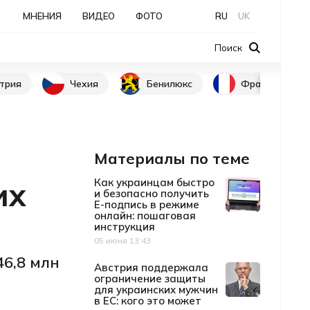
МНЕНИЯ
ВИДЕО
ФОТО
RU
UK
Поиск
трия
Чехия
Бенилюкс
Франция
Материалы по теме
их
Как украинцам быстро
и безопасно получить
Е-подпись в режиме
онлайн: пошаговая
инструкция
05 июня 13:43
Дата публикации
6,8 млн
Австрия поддержала
ограничение защиты
для украинских мужчин
в ЕС: кого это может