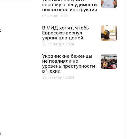
справку о несудимости:
пошаговая инструкция
03 июня 14:05
Дата публикации
В МИД хотят, чтобы
х
Евросоюз вернул
украинцев домой
15 сентября 2024
Дата публикации
Украинские беженцы
не повлияли на
уровень преступности
в Чехии
13 сентября 2024
Дата публикации