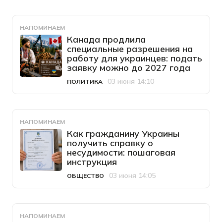
НАПОМИНАЕМ
Канада продлила
специальные разрешения на
работу для украинцев: подать
заявку можно до 2027 года
03 июня 14:10
ПОЛИТИКА
Категория
Дата публикации
НАПОМИНАЕМ
Как гражданину Украины
получить справку о
несудимости: пошаговая
инструкция
03 июня 14:05
ОБЩЕСТВО
Категория
Дата публикации
НАПОМИНАЕМ