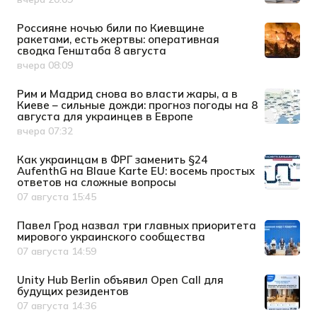
Дата публикации
Россияне ночью били по Киевщине
ракетами, есть жертвы: оперативная
сводка Генштаба 8 августа
вчера 08:09
Дата публикации
Рим и Мадрид снова во власти жары, а в
Киеве – сильные дожди: прогноз погоды на 8
августа для украинцев в Европе
вчера 07:32
Дата публикации
Как украинцам в ФРГ заменить §24
AufenthG на Blaue Karte EU: восемь простых
ответов на сложные вопросы
07 августа 15:45
Дата публикации
Павел Грод назвал три главных приоритета
мирового украинского сообщества
07 августа 14:59
Дата публикации
Unity Hub Berlin объявил Open Call для
будущих резидентов
07 августа 14:36
Дата публикации