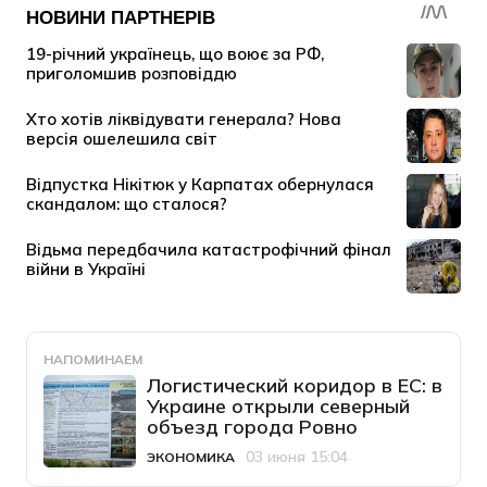
НАПОМИНАЕМ
Логистический коридор в ЕС: в
Украине открыли северный
объезд города Ровно
03 июня 15:04
ЭКОНОМИКА
Категория
Дата публикации