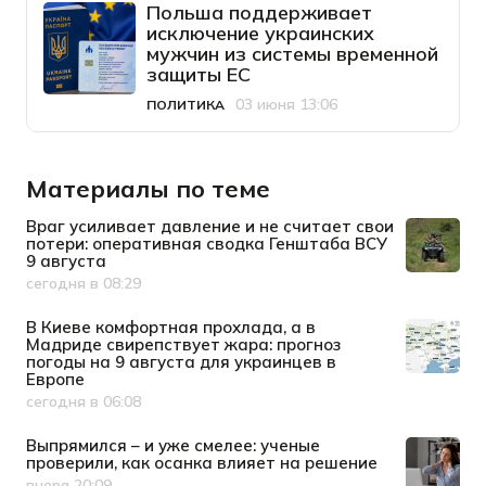
Польша поддерживает
исключение украинских
мужчин из системы временной
защиты ЕС
03 июня 13:06
ПОЛИТИКА
Категория
Дата публикации
Материалы по теме
Враг усиливает давление и не считает свои
потери: оперативная сводка Генштаба ВСУ
9 августа
сегодня в 08:29
Дата публикации
В Киеве комфортная прохлада, а в
Мадриде свирепствует жара: прогноз
погоды на 9 августа для украинцев в
Европе
сегодня в 06:08
Дата публикации
Выпрямился – и уже смелее: ученые
проверили, как осанка влияет на решение
вчера 20:09