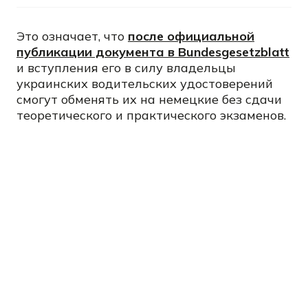
Это означает, что
после официальной
публикации документа в Bundesgesetzblatt
и вступления его в силу владельцы
украинских водительских удостоверений
смогут обменять их на немецкие без сдачи
теоретического и практического экзаменов.
Об этом сообщил активист и общественный
деятель
Михаил Удлис в своем Facebook
.
Это решение чрезвычайно важно для сотен
тысяч украинцев, проживающих в
Германии. Оно значительно упрощает
процедуру получения немецкого
водительского удостоверения, уменьшает
финансовые затраты и экономит время.
Новые правила будут распространяться на