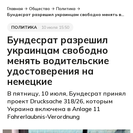
Главная
Общество
Политика
Бундесрат разрешил украинцам свободно менять водительские удостоверения на немецкие
ПОЛИТИКА
10 июля 15:50
Категория
Дата публикации
Бундесрат разрешил
украинцам свободно
менять водительские
удостоверения на
немецкие
В пятницу, 10 июля, Бундесрат принял
проект Drucksache 318/26, которым
Украина включена в Anlage 11
Fahrerlaubnis-Verordnung