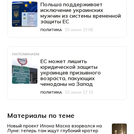
Польша поддерживает
исключение украинских
мужчин из системы временной
защиты ЕС
03 июня 13:06
ПОЛИТИКА
Категория
Дата публикации
НАПОМИНАЕМ
ЕС может лишить
юридической защиты
украинцев призывного
возраста, пакующих
чемоданы на Запад
02 июня 17:15
ПОЛИТИКА
Категория
Дата публикации
Материалы по теме
Новый проект Илона Маска взорвался на
Луне: теперь там ищут глубокий кратер