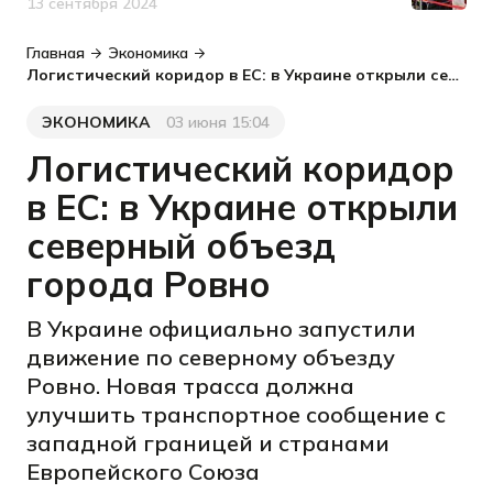
13 сентября 2024
Дата публикации
Главная
Экономика
Логистический коридор в ЕС: в Украине открыли северный объезд города Ровно
ЭКОНОМИКА
03 июня 15:04
Категория
Дата публикации
Логистический коридор
в ЕС: в Украине открыли
северный объезд
города Ровно
В Украине официально запустили
движение по северному объезду
Ровно. Новая трасса должна
улучшить транспортное сообщение с
западной границей и странами
Европейского Союза