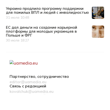
Украина продлила программу поддержки
для пожилых ВПЛ и людей с инвалидностью
31 июля 10:48
Дата публикации
ЕС дал деньги на создание карьерной
платформы для молодых украинцев в
Польше и ФРГ
30 июля 18:27
Дата публикации
Партнерство, сотрудничество
editor@uamedia.eu
Связь с редакцией
kovalchuk@uamedia.eu
Новости компаний
Материалы в разделе Новости компаний
публикуются на правах рекламы
Политика конфиденциальности