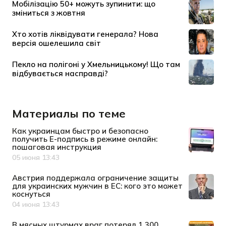
Материалы по теме
Как украинцам быстро и безопасно
получить Е-подпись в режиме онлайн:
пошаговая инструкция
05 июня 13:43
Дата публикации
Австрия поддержала ограничение защиты
для украинских мужчин в ЕС: кого это может
коснуться
04 июня 13:43
Дата публикации
В мясных штурмах враг потерял 1 300