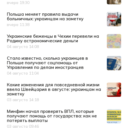
вчера 19:30
Дата публикации
Польша меняет правила выдачи
больничных: украинцам на заметку
вчера 11:38
Дата публикации
Украинские беженцы в Чехии перевели на
Родину астрономические деньги
04 августа 14:08
Дата публикации
Стало известно, сколько украинцев в
Польше получают соцпомощь от
Управления по делам иностранцев
04 августа 11:04
Дата публикации
Какие изменения для повседневной жизни
ввела Швейцария в августе: украинцам на
заметку
03 августа 14:18
Дата публикации
Минфин начал проверять ВПЛ, которые
получают помощь от государства: как не
потерять выплаты
03 августа 09:46
Дата публикации