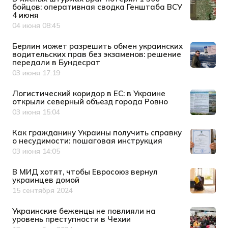
бойцов: оперативная сводка Генштаба ВСУ
4 июня
04 июня 08:45
Дата публикации
Берлин может разрешить обмен украинских
водительских прав без экзаменов: решение
передали в Бундесрат
03 июня 17:19
Дата публикации
Логистический коридор в ЕС: в Украине
открыли северный объезд города Ровно
03 июня 15:04
Дата публикации
Как гражданину Украины получить справку
о несудимости: пошаговая инструкция
03 июня 14:05
Дата публикации
В МИД хотят, чтобы Евросоюз вернул
украинцев домой
15 сентября 2024
Дата публикации
Украинские беженцы не повлияли на
уровень преступности в Чехии