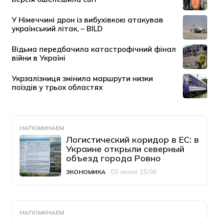
НАПОМИНАЕМ
Логистический коридор в ЕС: в
Украине открыли северный
объезд города Ровно
03 июня 15:04
ЭКОНОМИКА
Категория
Дата публикации
НАПОМИНАЕМ