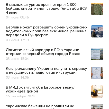
В мясных штурмах враг потерял 1 300
бойцов: оперативная сводка Генштаба ВСУ
4 июня
04 июня 08:45
Дата публикации
Берлин может разрешить обмен украинских
водительских прав без экзаменов: решение
передали в Бундесрат
03 июня 17:19
Дата публикации
Логистический коридор в ЕС: в Украине
открыли северный объезд города Ровно
03 июня 15:04
Дата публикации
Как гражданину Украины получить справку
о несудимости: пошаговая инструкция
03 июня 14:05
Дата публикации
В МИД хотят, чтобы Евросоюз вернул
украинцев домой
15 сентября 2024
Дата публикации
Украинские беженцы не повлияли на