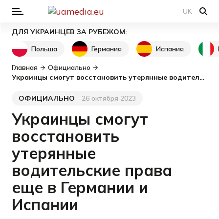
UK
ДЛЯ УКРАИНЦЕВ ЗА РУБЕЖОМ:
Польша
Германия
Испания
Главная
Официально
Украинцы смогут восстановить утерянные водительские права еще в Германии и Испании
ОФИЦИАЛЬНО
26 октября 2023
Категория
Дата публикации
Украинцы смогут
восстановить
утерянные
водительские права
еще в Германии и
Испании