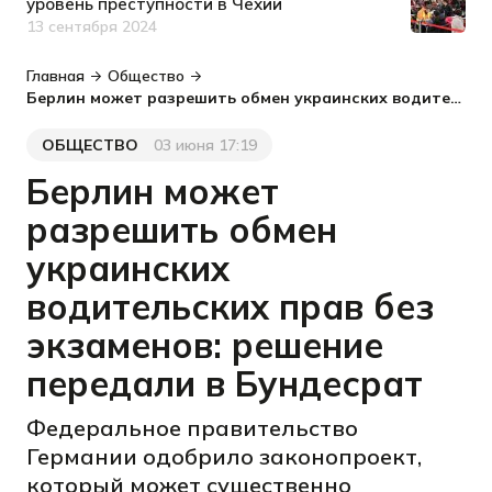
уровень преступности в Чехии
13 сентября 2024
Дата публикации
Главная
Общество
Берлин может разрешить обмен украинских водительских прав без экзаменов: решение передали в Бундесрат
ОБЩЕСТВО
03 июня 17:19
Категория
Дата публикации
Берлин может
разрешить обмен
украинских
водительских прав без
экзаменов: решение
передали в Бундесрат
Федеральное правительство
Германии одобрило законопроект,
который может существенно