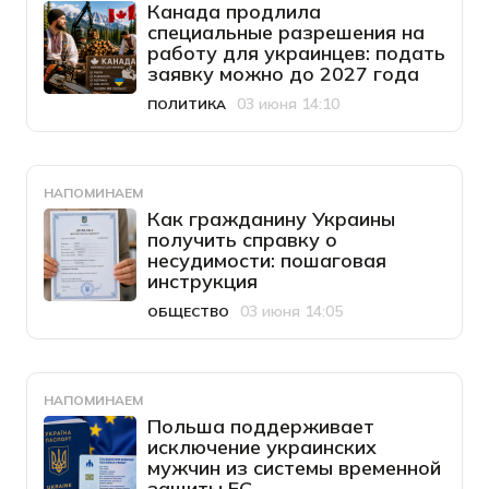
Канада продлила
специальные разрешения на
работу для украинцев: подать
заявку можно до 2027 года
03 июня 14:10
ПОЛИТИКА
Категория
Дата публикации
НАПОМИНАЕМ
Как гражданину Украины
получить справку о
несудимости: пошаговая
инструкция
03 июня 14:05
ОБЩЕСТВО
Категория
Дата публикации
НАПОМИНАЕМ
Польша поддерживает
исключение украинских
мужчин из системы временной
защиты ЕС