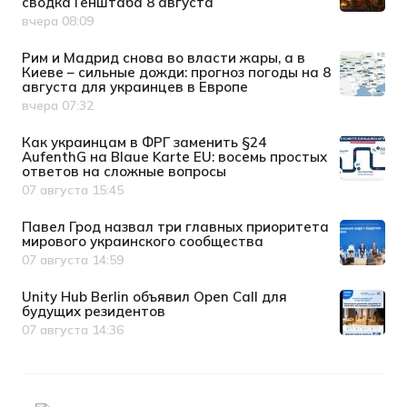
сводка Генштаба 8 августа
вчера 08:09
Дата публикации
Рим и Мадрид снова во власти жары, а в
Киеве – сильные дожди: прогноз погоды на 8
августа для украинцев в Европе
вчера 07:32
Дата публикации
Как украинцам в ФРГ заменить §24
AufenthG на Blaue Karte EU: восемь простых
ответов на сложные вопросы
07 августа 15:45
Дата публикации
Павел Грод назвал три главных приоритета
мирового украинского сообщества
07 августа 14:59
Дата публикации
Unity Hub Berlin объявил Open Call для
будущих резидентов
07 августа 14:36
Дата публикации