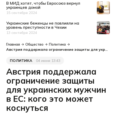
В МИД хотят, чтобы Евросоюз вернул
украинцев домой
15 сентября 2024
Дата публикации
Украинские беженцы не повлияли на
уровень преступности в Чехии
13 сентября 2024
Дата публикации
Главная
Общество
Политика
Австрия поддержала ограничение защиты для украинских мужчин в ЕС: кого это может коснуться
ПОЛИТИКА
04 июня 13:43
Категория
Дата публикации
Австрия поддержала
ограничение защиты
для украинских мужчин
в ЕС: кого это может
коснуться