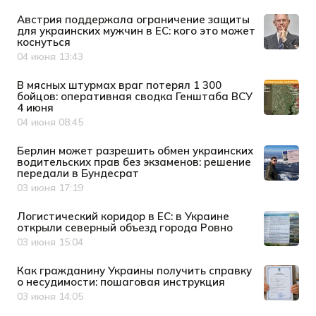
Австрия поддержала ограничение защиты
для украинских мужчин в ЕС: кого это может
коснуться
04 июня 13:43
Дата публикации
В мясных штурмах враг потерял 1 300
бойцов: оперативная сводка Генштаба ВСУ
4 июня
04 июня 08:45
Дата публикации
Берлин может разрешить обмен украинских
водительских прав без экзаменов: решение
передали в Бундесрат
03 июня 17:19
Дата публикации
Логистический коридор в ЕС: в Украине
открыли северный объезд города Ровно
03 июня 15:04
Дата публикации
Как гражданину Украины получить справку
о несудимости: пошаговая инструкция
03 июня 14:05
Дата публикации