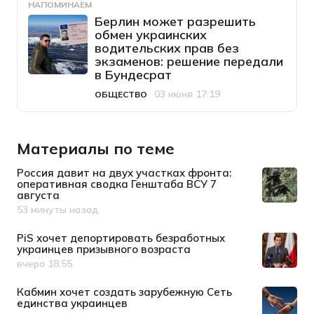
НАПОМИНАЕМ
Берлин может разрешить
обмен украинских
водительских прав без
экзаменов: решение передали
в Бундесрат
03 июня 17:19
ОБЩЕСТВО
Категория
Дата публикации
Материалы по теме
Россия давит на двух участках фронта:
оперативная сводка Генштаба ВСУ 7
августа
53 минуты назад
Дата публикации
PiS хочет депортировать безработных
украинцев призывного возраста
вчера 18:55
Дата публикации
Кабмин хочет создать зарубежную Сеть
единства украинцев