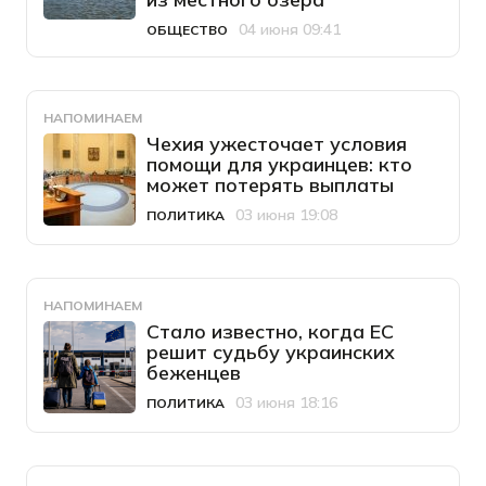
04 июня 09:41
ОБЩЕСТВО
Категория
Дата публикации
НАПОМИНАЕМ
Чехия ужесточает условия
помощи для украинцев: кто
может потерять выплаты
03 июня 19:08
ПОЛИТИКА
Категория
Дата публикации
НАПОМИНАЕМ
Стало известно, когда ЕС
решит судьбу украинских
беженцев
03 июня 18:16
ПОЛИТИКА
Категория
Дата публикации