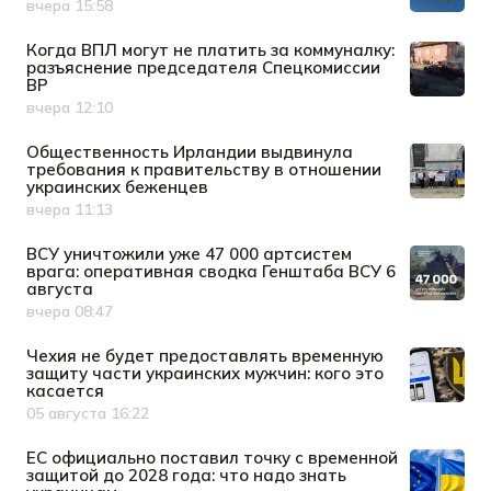
вчера 15:58
Дата публикации
Когда ВПЛ могут не платить за коммуналку:
разъяснение председателя Спецкомиссии
ВР
вчера 12:10
Дата публикации
Общественность Ирландии выдвинула
требования к правительству в отношении
украинских беженцев
вчера 11:13
Дата публикации
ВСУ уничтожили уже 47 000 артсистем
врага: оперативная сводка Генштаба ВСУ 6
августа
вчера 08:47
Дата публикации
Чехия не будет предоставлять временную
защиту части украинских мужчин: кого это
касается
05 августа 16:22
Дата публикации
ЕС официально поставил точку с временной
защитой до 2028 года: что надо знать