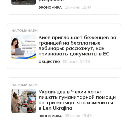
10 июня 15:44
ЭКОНОМИКА
Категория
Дата публикации
НАПОМИНАЕМ
Киев приглашает беженцев за
границей на бесплатные
вебинары: расскажут, как
признавать документы в ЕС
08 июня 17:46
ОБЩЕСТВО
Категория
Дата публикации
НАПОМИНАЕМ
Украинцев в Чехии хотят
лишать гуманитарной помощи
на три месяца: что изменится
в Lex Ukrajina
08 июня 18:45
ЭКОНОМИКА
Категория
Дата публикации