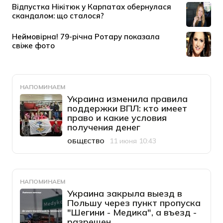
НАПОМИНАЕМ
Украина изменила правила
поддержки ВПЛ: кто имеет
право и какие условия
получения денег
11 июня 10:43
ОБЩЕСТВО
Категория
Дата публикации
НАПОМИНАЕМ
Украина закрыла выезд в
Польшу через пункт пропуска
"Шегини - Медика", а въезд -
разрешен