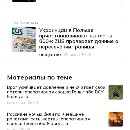
Категория
Дата публикации
НАПОМИНАЕМ
Украинцам в Польше
приостанавливают выплаты
800+: ZUS проверяет данные о
пересечении границы
23 июля 10:26
ОБЩЕСТВО
Категория
Дата публикации
Материалы по теме
Враг усиливает давление и не считает свои
потери: оперативная сводка Генштаба ВСУ
9 августа
сегодня в 08:29
Дата публикации
Россияне ночью били по Киевщине
ракетами, есть жертвы: оперативная
сводка Генштаба 8 августа
вчера 08:09