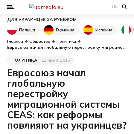
UK
ДЛЯ УКРАИНЦЕВ ЗА РУБЕЖОМ:
Польша
Германия
Испания
Главная
Общество
Политика
Евросоюз начал глобальную перестройку миграционной системы CEAS: как реформы повлияют на украинцев?
ПОЛИТИКА
12 июня 10:15
Категория
Дата публикации
Евросоюз начал
глобальную
перестройку
миграционной системы
CEAS: как реформы
повлияют на украинцев?