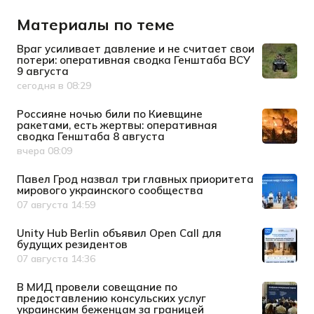
Материалы по теме
Враг усиливает давление и не считает свои
потери: оперативная сводка Генштаба ВСУ
9 августа
сегодня в 08:29
Дата публикации
Россияне ночью били по Киевщине
ракетами, есть жертвы: оперативная
сводка Генштаба 8 августа
вчера 08:09
Дата публикации
Павел Грод назвал три главных приоритета
мирового украинского сообщества
07 августа 14:59
Дата публикации
Unity Hub Berlin объявил Open Call для
будущих резидентов
07 августа 14:36
Дата публикации
В МИД провели совещание по
предоставлению консульских услуг
украинским беженцам за границей