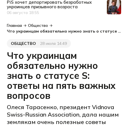
PiS хочет депортировать безработных
украинцев призывного возраста
06 августа 18:55
Дата публикации
Главная
Общество
Что украинцам обязательно нужно знать о статусе S: ответы на пять важных вопросов
ОБЩЕСТВО
28 июля 14:49
Категория
Дата публикации
Что украинцам
обязательно нужно
знать о статусе S:
ответы на пять важных
вопросов
Олеся Тарасенко, президент Vidnova
Swiss-Russian Association, дала нашим
землякам очень полезные советы