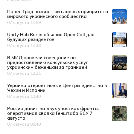
Дата публикации
Павел Грод назвал три главных приоритета
мирового украинского сообщества
07 августа 14:59
Дата публикации
Unity Hub Berlin объявил Open Call для
будущих резидентов
07 августа 14:36
Дата публикации
В МИД провели совещание по
предоставлению консульских услуг
украинским беженцам за границей
07 августа 12:21
Дата публикации
Украина откроет новые Центры единства в
Чехии и Испании
07 августа 10:40
Дата публикации
Россия давит на двух участках фронта:
оперативная сводка Генштаба ВСУ 7
августа
07 августа 08:49
Дата публикации