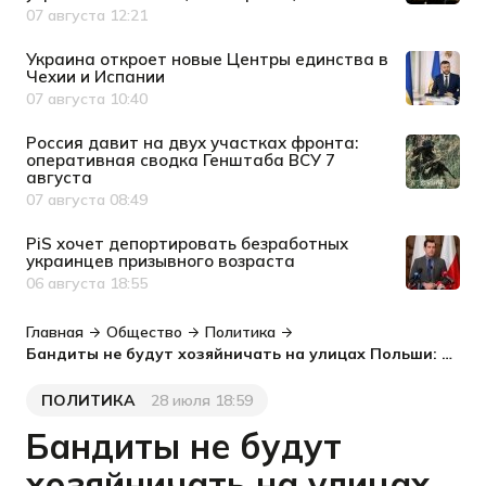
07 августа 12:21
Дата публикации
Украина откроет новые Центры единства в
Чехии и Испании
07 августа 10:40
Дата публикации
Россия давит на двух участках фронта:
оперативная сводка Генштаба ВСУ 7
августа
07 августа 08:49
Дата публикации
PiS хочет депортировать безработных
украинцев призывного возраста
06 августа 18:55
Дата публикации
Главная
Общество
Политика
Бандиты не будут хозяйничать на улицах Польши: премьер просит президента публично осудить нападения на украинцев
ПОЛИТИКА
28 июля 18:59
Категория
Дата публикации
Бандиты не будут
хозяйничать на улицах