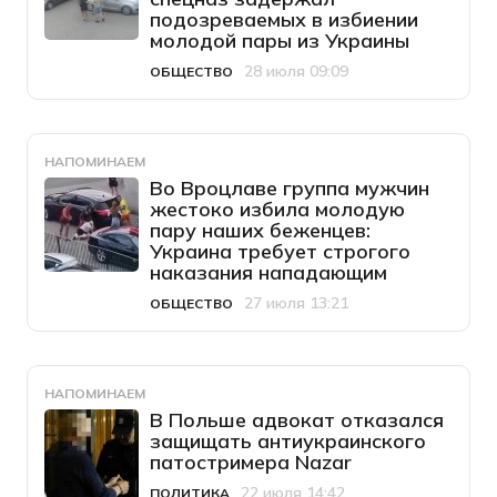
подозреваемых в избиении
молодой пары из Украины
28 июля 09:09
ОБЩЕСТВО
Категория
Дата публикации
НАПОМИНАЕМ
Во Вроцлаве группа мужчин
жестоко избила молодую
пару наших беженцев:
Украина требует строгого
наказания нападающим
27 июля 13:21
ОБЩЕСТВО
Категория
Дата публикации
НАПОМИНАЕМ
В Польше адвокат отказался
защищать антиукраинского
патостримера Nazar
22 июля 14:42
ПОЛИТИКА