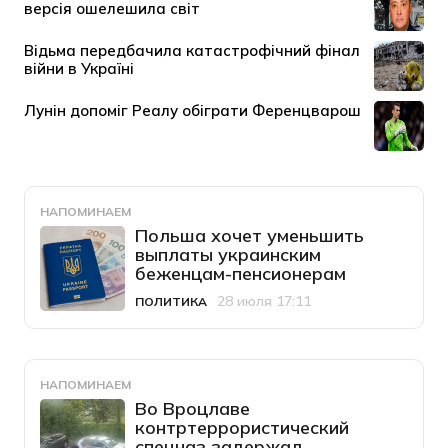
НАПОМИНАЕМ
Польша хочет уменьшить
выплаты украинским
беженцам-пенсионерам
28 июля 17:11
ПОЛИТИКА
Категория
Дата публикации
НАПОМИНАЕМ
Во Вроцлаве
контртеррористический
спецназ задержал