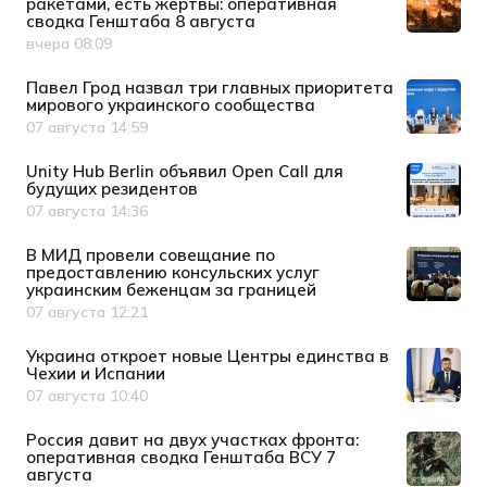
ракетами, есть жертвы: оперативная
сводка Генштаба 8 августа
вчера 08:09
Дата публикации
Павел Грод назвал три главных приоритета
мирового украинского сообщества
07 августа 14:59
Дата публикации
Unity Hub Berlin объявил Open Call для
будущих резидентов
07 августа 14:36
Дата публикации
В МИД провели совещание по
предоставлению консульских услуг
украинским беженцам за границей
07 августа 12:21
Дата публикации
Украина откроет новые Центры единства в
Чехии и Испании
07 августа 10:40
Дата публикации
Россия давит на двух участках фронта:
оперативная сводка Генштаба ВСУ 7
августа