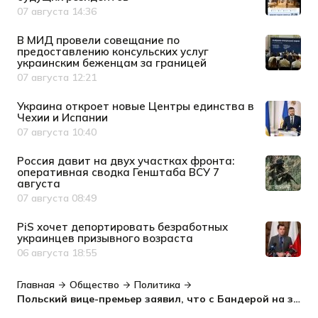
07 августа 14:36
Дата публикации
В МИД провели совещание по
предоставлению консульских услуг
украинским беженцам за границей
07 августа 12:21
Дата публикации
Украина откроет новые Центры единства в
Чехии и Испании
07 августа 10:40
Дата публикации
Россия давит на двух участках фронта:
оперативная сводка Генштаба ВСУ 7
августа
07 августа 08:49
Дата публикации
PiS хочет депортировать безработных
украинцев призывного возраста
06 августа 18:55
Дата публикации
Главная
Общество
Политика
Польский вице-премьер заявил, что с Бандерой на знаменах Украина не войдет в ЕС