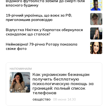
НАПОМИНАЕМ
Как украинским беженцам
получить бесплатную
психологическую помощь за
границей: полный список
телефонов
08 июня 14:30
ОБЩЕСТВО
Категория
Дата публикации