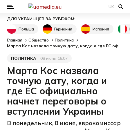
UK
ДЛЯ УКРАИНЦЕВ ЗА РУБЕЖОМ:
Польша
Германия
Испания
Главная
Общество
Политика
Марта Кос назвала точную дату, когда и где ЕС официально начнет переговоры о вступлении Украины
ПОЛИТИКА
08 июня 16:07
Категория
Дата публикации
Марта Кос назвала
точную дату, когда и
где ЕС официально
начнет переговоры о
вступлении Украины
В понедельник, 8 июня, еврокомиссар