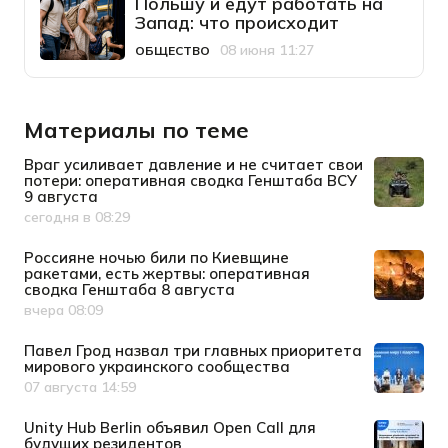
Польшу и едут работать на
Запад: что происходит
08 июня 11:27
ОБЩЕСТВО
Категория
Дата публикации
Материалы по теме
Враг усиливает давление и не считает свои
потери: оперативная сводка Генштаба ВСУ
9 августа
сегодня в 08:29
Дата публикации
Россияне ночью били по Киевщине
ракетами, есть жертвы: оперативная
сводка Генштаба 8 августа
вчера 08:09
Дата публикации
Павел Грод назвал три главных приоритета
мирового украинского сообщества
07 августа 14:59
Дата публикации
Unity Hub Berlin объявил Open Call для
будущих резидентов