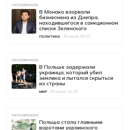
НАПОМИНАЕМ
В Монако взорвали
бизнесмена из Днепра,
находившегося в санкционном
списке Зеленского
30 июня 09:23
ПОЛИТИКА
Категория
Дата публикации
НАПОМИНАЕМ
В Польше задержали
украинца, который убил
земляка и пытался скрыться
из страны
29 июня 14:19
МИР
Категория
Дата публикации
НАПОМИНАЕМ
Польша стала главными
воротами украинского