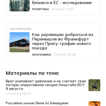
бизнеса в ЕС - исследование
26 июня 21:56
ПОЛИТИКА
Категория
Дата публикации
НАПОМИНАЕМ
Как украинцам добраться из
Перемышля во Франкфурт
через Прагу: график нового
поезда
25 июня 18:36
ЭКОНОМИКА
Категория
Дата публикации
Материалы по теме
Враг усиливает давление и не считает свои
потери: оперативная сводка Генштаба ВСУ
9 августа
сегодня в 08:29
Дата публикации
Россияне ночью били по Киевщине