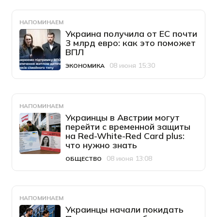
НАПОМИНАЕМ
Украина получила от ЕС почти
3 млрд евро: как это поможет
ВПЛ
08 июня 15:30
ЭКОНОМИКА
Категория
Дата публикации
НАПОМИНАЕМ
Украинцы в Австрии могут
перейти с временной защиты
на Red-White-Red Card plus:
что нужно знать
08 июня 13:08
ОБЩЕСТВО
Категория
Дата публикации
НАПОМИНАЕМ
Украинцы начали покидать