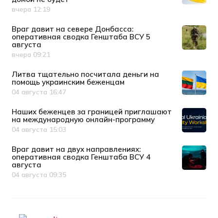
вчера 12:19
Дата публикации
Враг давит на севере Донбасса:
оперативная сводка Генштаба ВСУ 5
августа
вчера 09:21
Дата публикации
Литва тщательно посчитала деньги на
помощь украинским беженцам
04 августа 16:47
Дата публикации
Наших беженцев за границей приглашают
на международную онлайн-программу
04 августа 15:03
Дата публикации
Враг давит на двух направлениях:
оперативная сводка Генштаба ВСУ 4
августа
04 августа 09:35
Дата публикации