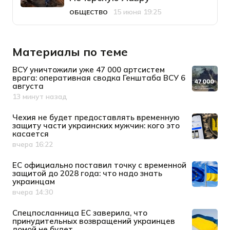
15 июня 19:25
ОБЩЕСТВО
Категория
Дата публикации
Материалы по теме
ВСУ уничтожили уже 47 000 артсистем
врага: оперативная сводка Генштаба ВСУ 6
августа
13 минут назад
Дата публикации
Чехия не будет предоставлять временную
защиту части украинских мужчин: кого это
касается
вчера 16:22
Дата публикации
ЕС официально поставил точку с временной
защитой до 2028 года: что надо знать
украинцам
вчера 14:30
Дата публикации
Спецпосланница ЕС заверила, что
принудительных возвращений украинцев
домой не будет