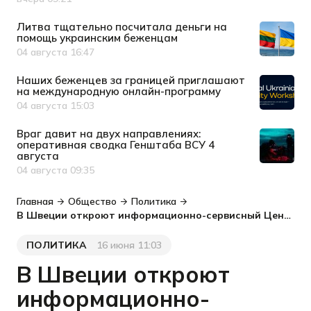
Дата публикации
Литва тщательно посчитала деньги на
помощь украинским беженцам
04 августа 16:47
Дата публикации
Наших беженцев за границей приглашают
на международную онлайн-программу
04 августа 15:03
Дата публикации
Враг давит на двух направлениях:
оперативная сводка Генштаба ВСУ 4
августа
04 августа 09:35
Дата публикации
Главная
Общество
Политика
В Швеции откроют информационно-сервисный Центр для беженцев из Украины
ПОЛИТИКА
16 июня 11:03
Категория
Дата публикации
В Швеции откроют
информационно-