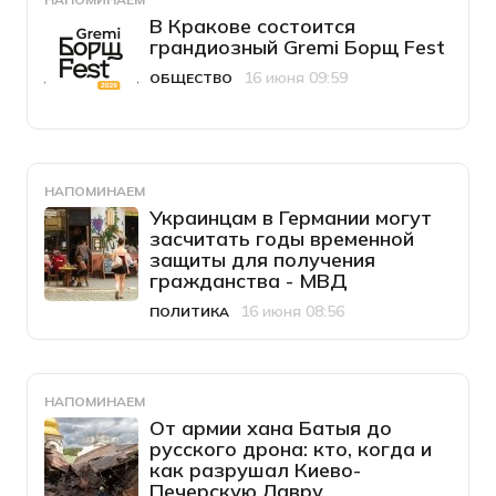
В Кракове состоится
грандиозный Gremi Борщ Fest
16 июня 09:59
ОБЩЕСТВО
Категория
Дата публикации
НАПОМИНАЕМ
Украинцам в Германии могут
засчитать годы временной
защиты для получения
гражданства - МВД
16 июня 08:56
ПОЛИТИКА
Категория
Дата публикации
НАПОМИНАЕМ
От армии хана Батыя до
русского дрона: кто, когда и
как разрушал Киево-
Печерскую Лавру