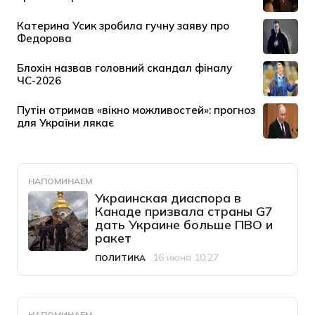
НАПОМИНАЕМ
Украинская диаспора в
Канаде призвала страны G7
дать Украине больше ПВО и
ракет
16 июня 10:27
ПОЛИТИКА
Категория
Дата публикации
НАПОМИНАЕМ