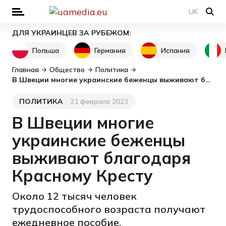
UK
ДЛЯ УКРАИНЦЕВ ЗА РУБЕЖОМ:
Польша
Германия
Испания
Главная
Общество
Политика
В Швеции многие украинские беженцы выживают благодаря Красному Кресту
ПОЛИТИКА
21 февраля 2023
Категория
Дата публикации
В Швеции многие
украинские беженцы
выживают благодаря
Красному Кресту
Около 12 тысяч человек
трудоспособного возраста получают
ежедневное пособие.