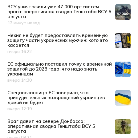
ВСУ уничтожили уже 47 000 артсистем
врага: оперативная сводка Генштаба ВСУ 6
августа
12 минут назад
Дата публикации
Чехия не будет предоставлять временную
защиту части украинских мужчин: кого это
касается
вчера 16:22
Дата публикации
ЕС официально поставил точку с временной
защитой до 2028 года: что надо знать
украинцам
вчера 14:30
Дата публикации
Спецпосланница ЕС заверила, что
принудительных возвращений украинцев
домой не будет
вчера 12:19
Дата публикации
Враг давит на севере Донбасса:
оперативная сводка Генштаба ВСУ 5
августа
вчера 09:21