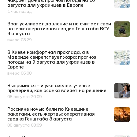
накроет дождь: прогноз погоды на 10
августа для украинцев в Европе
1 час назад
Дата публикации
Враг усиливает давление и не считает свои
потери: оперативная сводка Генштаба ВСУ
9 августа
вчера 08:29
Дата публикации
В Киеве комфортная прохлада, а в
Мадриде свирепствует жара: прогноз
погоды на 9 августа для украинцев в
Европе
вчера 06:08
Дата публикации
Выпрямился – и уже смелее: ученые
проверили, как осанка влияет на решение
08 августа 20:09
Дата публикации
Россияне ночью били по Киевщине
ракетами, есть жертвы: оперативная
сводка Генштаба 8 августа
08 августа 08:09
Дата публикации