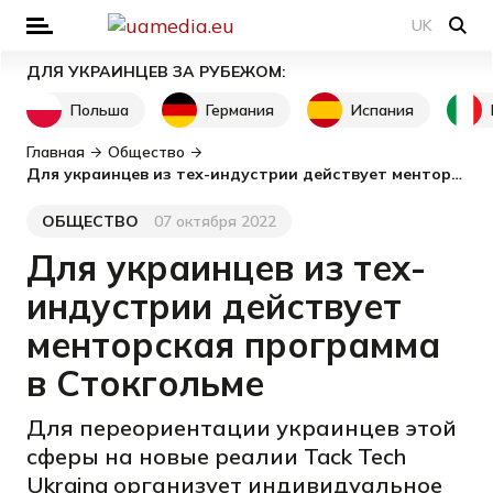
UK
ДЛЯ УКРАИНЦЕВ ЗА РУБЕЖОМ:
Польша
Германия
Испания
Главная
Общество
Для украинцев из тех-индустрии действует менторская программа в Стокгольме
ОБЩЕСТВО
07 октября 2022
Категория
Дата публикации
Для украинцев из тех-
индустрии действует
менторская программа
в Стокгольме
Для переориентации украинцев этой
сферы на новые реалии Tack Tech
Ukraina организует индивидуальное