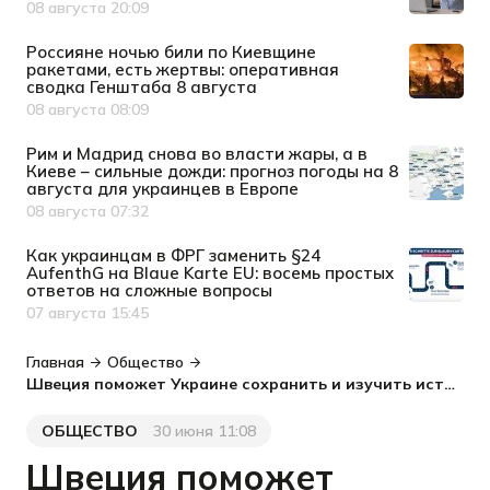
08 августа 20:09
Дата публикации
Россияне ночью били по Киевщине
ракетами, есть жертвы: оперативная
сводка Генштаба 8 августа
08 августа 08:09
Дата публикации
Рим и Мадрид снова во власти жары, а в
Киеве – сильные дожди: прогноз погоды на 8
августа для украинцев в Европе
08 августа 07:32
Дата публикации
Как украинцам в ФРГ заменить §24
AufenthG на Blaue Karte EU: восемь простых
ответов на сложные вопросы
07 августа 15:45
Дата публикации
Главная
Общество
Швеция поможет Украине сохранить и изучить историческое сердце Запорожья: создадут Международный центр
ОБЩЕСТВО
30 июня 11:08
Категория
Дата публикации
Швеция поможет