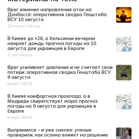
Враг изменил направления атак на
Донбассе: оперативная сводка Генштаба
ВСУ 10 августа
20 минут назад
Дата публикации
В Киеве до +26, а Хельсинки вечером
накроет дождь: прогноз погоды на 10
августа для украинцев в Европе
1 час назад
Дата публикации
Враг усиливает давление и не считает свои
потери: оперативная сводка Генштаба ВСУ
9 августа
вчера 08:29
Дата публикации
В Киеве комфортная прохлада, а в
Мадриде свирепствует жара: прогноз
погоды на 9 августа для украинцев в
Европе
вчера 06:08
Дата публикации
Выпрямился – и уже смелее: ученые
проверили, как осанка влияет на решение