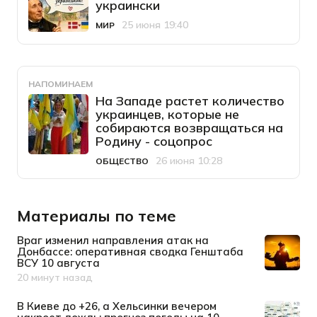
украински
25 июня 19:40
МИР
Категория
Дата публикации
НАПОМИНАЕМ
На Западе растет количество
украинцев, которые не
собираются возвращаться на
Родину - соцопрос
26 июня 10:28
ОБЩЕСТВО
Категория
Дата публикации
Материалы по теме
Враг изменил направления атак на
Донбассе: оперативная сводка Генштаба
ВСУ 10 августа
20 минут назад
Дата публикации
В Киеве до +26, а Хельсинки вечером