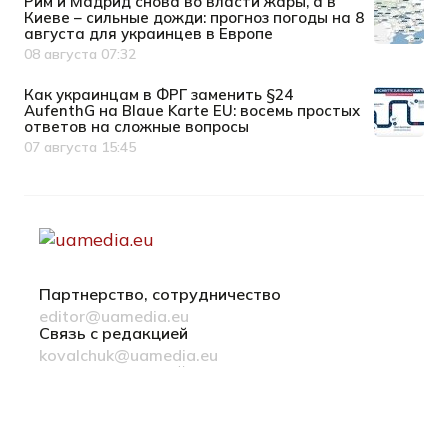
Рим и Мадрид снова во власти жары, а в
Киеве – сильные дожди: прогноз погоды на 8
августа для украинцев в Европе
08 августа 07:32
Дата публикации
Как украинцам в ФРГ заменить §24
AufenthG на Blaue Karte EU: восемь простых
ответов на сложные вопросы
07 августа 15:45
Дата публикации
Партнерство, сотрудничество
editor@uamedia.eu
Связь с редакцией
kovalchuk@uamedia.eu
Новости компаний
Материалы в разделе Новости компаний
публикуются на правах рекламы
Политика конфиденциальности