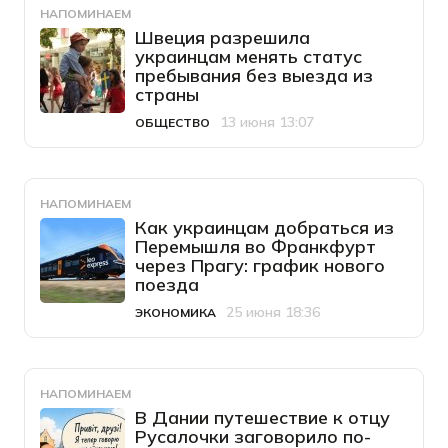
НАПОМИНАЕМ
Швеция разрешила
украинцам менять статус
пребывания без выезда из
страны
13 июня 13:07
ОБЩЕСТВО
Категория
Дата публикации
НАПОМИНАЕМ
Как украинцам добраться из
Перемышля во Франкфурт
через Прагу: график нового
поезда
25 июня 18:36
ЭКОНОМИКА
Категория
Дата публикации
НАПОМИНАЕМ
В Дании путешествие к отцу
Русалочки заговорило по-