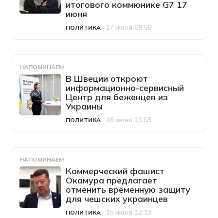
итогового коммюнике G7 17
июня
17 июня 09:58
ПОЛИТИКА
Категория
Дата публикации
НАПОМИНАЕМ
В Швеции откроют
информационно-сервисный
Центр для беженцев из
Украины
16 июня 11:03
ПОЛИТИКА
Категория
Дата публикации
НАПОМИНАЕМ
Коммерческий фашист
Окамура предлагает
отменить временную защиту
для чешских украинцев
15 июня 12:13
ПОЛИТИКА
Категория
Дата публикации