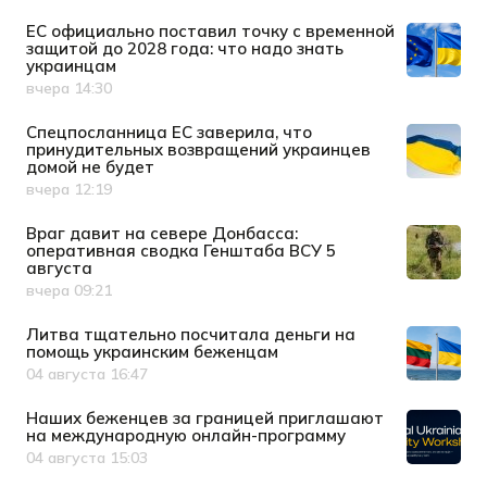
ЕС официально поставил точку с временной
защитой до 2028 года: что надо знать
украинцам
вчера 14:30
Дата публикации
Спецпосланница ЕС заверила, что
принудительных возвращений украинцев
домой не будет
вчера 12:19
Дата публикации
Враг давит на севере Донбасса:
оперативная сводка Генштаба ВСУ 5
августа
вчера 09:21
Дата публикации
Литва тщательно посчитала деньги на
помощь украинским беженцам
04 августа 16:47
Дата публикации
Наших беженцев за границей приглашают
на международную онлайн-программу
04 августа 15:03
Дата публикации