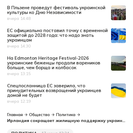
В Пльзене проведут фестиваль украинской
культуры ко Дню Независимости
вчера 14:48
Дата публикации
ЕС официально поставил точку с временной
защитой до 2028 года: что надо знать
украинцам
вчера 14:30
Дата публикации
На Edmonton Heritage Festival-2026
украинские беженцы продали вареников
больше, чем борща и колбасок
вчера 13:15
Дата публикации
Спецпосланница ЕС заверила, что
принудительных возвращений украинцев
домой не будет
вчера 12:19
Дата публикации
Главная
Общество
Политика
Ирландия сокращает жилищную поддержку украинцев: что изменится с августа 2026 года