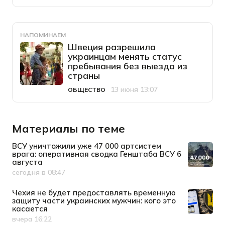
НАПОМИНАЕМ
Швеция разрешила
украинцам менять статус
пребывания без выезда из
страны
13 июня 13:07
ОБЩЕСТВО
Категория
Дата публикации
Материалы по теме
ВСУ уничтожили уже 47 000 артсистем
врага: оперативная сводка Генштаба ВСУ 6
августа
сегодня в 08:47
Дата публикации
Чехия не будет предоставлять временную
защиту части украинских мужчин: кого это
касается
вчера 16:22
Дата публикации