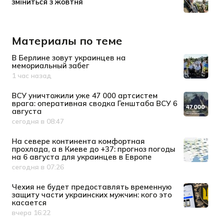
Материалы по теме
В Берлине зовут украинцев на
мемориальный забег
1 час назад
Дата публикации
ВСУ уничтожили уже 47 000 артсистем
врага: оперативная сводка Генштаба ВСУ 6
августа
сегодня в 08:47
Дата публикации
На севере континента комфортная
прохлада, а в Киеве до +37: прогноз погоды
на 6 августа для украинцев в Европе
сегодня в 07:26
Дата публикации
Чехия не будет предоставлять временную
защиту части украинских мужчин: кого это
касается
вчера 16:22
Дата публикации