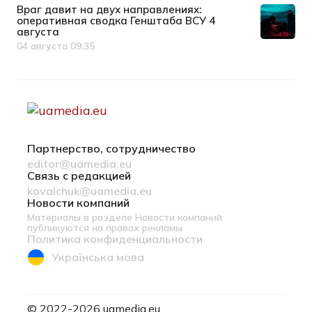
Враг давит на двух направлениях:
оперативная сводка Генштаба ВСУ 4
августа
04 августа 09:35
Дата публикации
Партнерство, сотрудничество
editor@uamedia.eu
Связь с редакцией
kovalchuk@uamedia.eu
Новости компаний
Материалы в разделе Новости компаний
публикуются на правах рекламы
Политика конфиденциальности
Українська мова
© 2022-2026 uamedia.eu