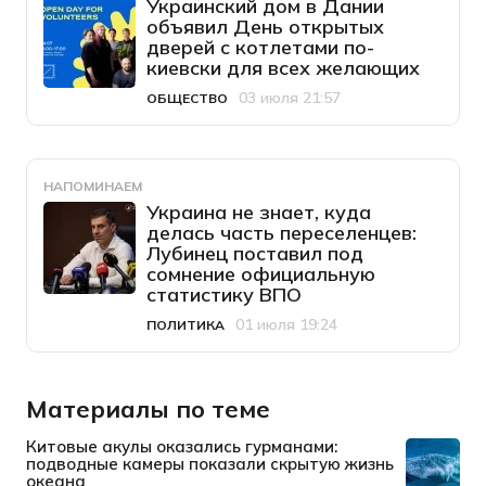
Украинский дом в Дании
объявил День открытых
дверей с котлетами по-
киевски для всех желающих
03 июля 21:57
ОБЩЕСТВО
Категория
Дата публикации
НАПОМИНАЕМ
Украина не знает, куда
делась часть переселенцев:
Лубинец поставил под
сомнение официальную
статистику ВПО
01 июля 19:24
ПОЛИТИКА
Категория
Дата публикации
Материалы по теме
Китовые акулы оказались гурманами:
подводные камеры показали скрытую жизнь
океана