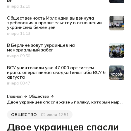
ВР
вчера 12:10
Дата публикации
Общественность Ирландии выдвинула
требования к правительству в отношении
украинских беженцев
вчера 11:13
Дата публикации
В Берлине зовут украинцев на
мемориальный забег
вчера 09:50
Дата публикации
ВСУ уничтожили уже 47 000 артсистем
врага: оперативная сводка Генштаба ВСУ 6
августа
вчера 08:47
Дата публикации
Главная
Общество
Двое украинцев спасли жизнь поляку, который нырнул в воду и сломал позвоночник - видео
ОБЩЕСТВО
02 июля 12:51
Категория
Дата публикации
Двое украинцев спасли