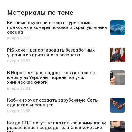
Материалы по теме
Китовые акулы оказались гурманами:
подводные камеры показали скрытую жизнь
океана
вчера 22:17
Дата публикации
PiS хочет депортировать безработных
украинцев призывного возраста
вчера 18:55
Дата публикации
В Варшаве трое подростков напали на
юношу из Украины: парень получил
химические ожоги
вчера 17:01
Дата публикации
Кабмин хочет создать зарубежную Сеть
единства украинцев
вчера 15:58
Дата публикации
Когда ВПЛ могут не платить за коммуналку:
разъяснение председателя Спецкомиссии