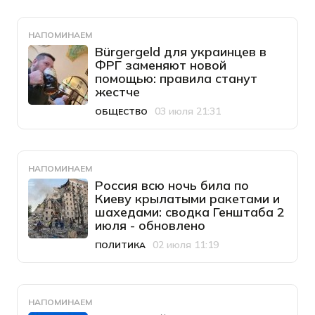
НАПОМИНАЕМ
Bürgergeld для украинцев в
ФРГ заменяют новой
помощью: правила станут
жестче
03 июля 21:31
ОБЩЕСТВО
Категория
Дата публикации
НАПОМИНАЕМ
Россия всю ночь била по
Киеву крылатыми ракетами и
шахедами: сводка Генштаба 2
июля - обновлено
02 июля 11:19
ПОЛИТИКА
Категория
Дата публикации
НАПОМИНАЕМ