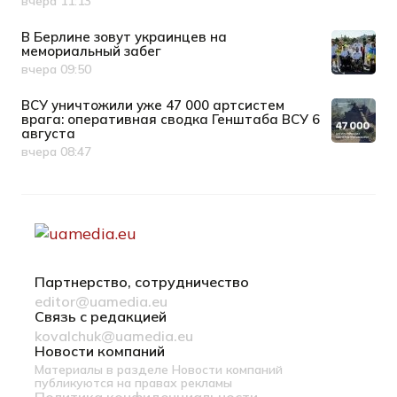
вчера 11:13
Дата публикации
В Берлине зовут украинцев на
мемориальный забег
вчера 09:50
Дата публикации
ВСУ уничтожили уже 47 000 артсистем
врага: оперативная сводка Генштаба ВСУ 6
августа
вчера 08:47
Дата публикации
Партнерство, сотрудничество
editor@uamedia.eu
Связь с редакцией
kovalchuk@uamedia.eu
Новости компаний
Материалы в разделе Новости компаний
публикуются на правах рекламы