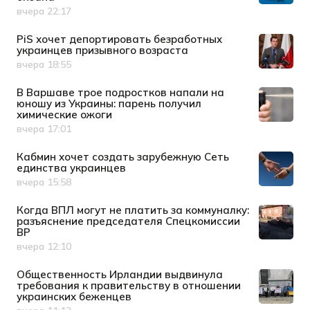
вчера 22:17
Дата публикации
PiS хочет депортировать безработных
украинцев призывного возраста
вчера 18:55
Дата публикации
В Варшаве трое подростков напали на
юношу из Украины: парень получил
химические ожоги
вчера 17:01
Дата публикации
Кабмин хочет создать зарубежную Сеть
единства украинцев
вчера 15:58
Дата публикации
Когда ВПЛ могут не платить за коммуналку:
разъяснение председателя Спецкомиссии
ВР
вчера 12:10
Дата публикации
Общественность Ирландии выдвинула
требования к правительству в отношении
украинских беженцев