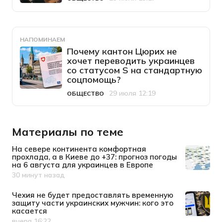
Категория
Дата публикации
НАПОМИНАЕМ
Почему кантон Цюрих не
хочет переводить украинцев
со статусом S на стандартную
соцпомощь?
29 июля 12:19
ОБЩЕСТВО
Категория
Дата публикации
Материалы по теме
На севере континента комфортная
прохлада, а в Киеве до +37: прогноз погоды
на 6 августа для украинцев в Европе
30 минут назад
Дата публикации
Чехия не будет предоставлять временную
защиту части украинских мужчин: кого это
касается
вчера 16:22