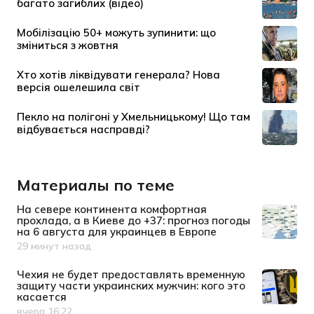
Материалы по теме
На севере континента комфортная
прохлада, а в Киеве до +37: прогноз погоды
на 6 августа для украинцев в Европе
29 минут назад
Дата публикации
Чехия не будет предоставлять временную
защиту части украинских мужчин: кого это
касается
вчера 16:22