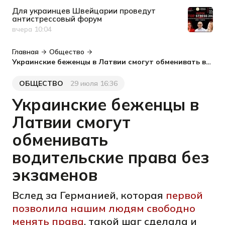
Для украинцев Швейцарии проведут
антистрессовый форум
вчера 10:04
Дата публикации
Главная
Общество
Украинские беженцы в Латвии смогут обменивать водительские права без экзаменов
ОБЩЕСТВО
29 июля 16:36
Категория
Дата публикации
Украинские беженцы в
Латвии смогут
обменивать
водительские права без
экзаменов
Вслед за Германией, которая
первой
позволила нашим людям свободно
менять права
, такой шаг сделала и