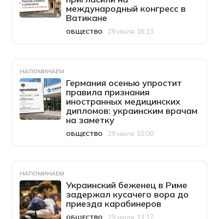
международный конгресс в
Ватикане
29 июля 16:13
ОБЩЕСТВО
Категория
Дата публикации
НАПОМИНАЕМ
Германия осенью упростит
правила признания
иностранных медицинских
дипломов: украинским врачам
на заметку
29 июля 15:00
ОБЩЕСТВО
Категория
Дата публикации
НАПОМИНАЕМ
Украинский беженец в Риме
задержал кусачего вора до
приезда карабинеров
29 июля 13:17
ОБЩЕСТВО