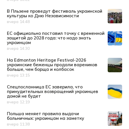
Дата публикации
В Пльзене проведут фестиваль украинской
культуры ко Дню Независимости
вчера 14:48
Дата публикации
ЕС официально поставил точку с временной
защитой до 2028 года: что надо знать
украинцам
вчера 14:30
Дата публикации
На Edmonton Heritage Festival-2026
украинские беженцы продали вареников
больше, чем борща и колбасок
вчера 13:15
Дата публикации
Спецпосланница ЕС заверила, что
принудительных возвращений украинцев
домой не будет
вчера 12:19
Дата публикации
Польша меняет правила выдачи
больничных: украинцам на заметку
вчера 11:38
Дата публикации