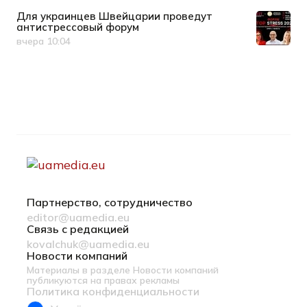
Для украинцев Швейцарии проведут
антистрессовый форум
вчера 10:04
Дата публикации
Партнерство, сотрудничество
editor@uamedia.eu
Связь с редакцией
kovalchuk@uamedia.eu
Новости компаний
Материалы в разделе Новости компаний
публикуются на правах рекламы
Политика конфиденциальности