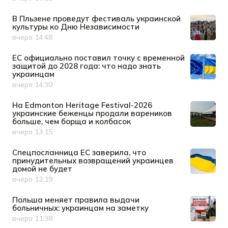
Дата публикации
В Пльзене проведут фестиваль украинской
культуры ко Дню Независимости
вчера 14:48
Дата публикации
ЕС официально поставил точку с временной
защитой до 2028 года: что надо знать
украинцам
вчера 14:30
Дата публикации
На Edmonton Heritage Festival-2026
украинские беженцы продали вареников
больше, чем борща и колбасок
вчера 13:15
Дата публикации
Спецпосланница ЕС заверила, что
принудительных возвращений украинцев
домой не будет
вчера 12:19
Дата публикации
Польша меняет правила выдачи
больничных: украинцам на заметку
вчера 11:38
Дата публикации