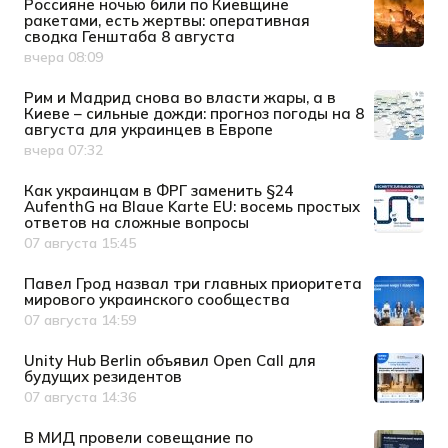
Россияне ночью били по Киевщине
ракетами, есть жертвы: оперативная
сводка Генштаба 8 августа
вчера 08:09
Дата публикации
Рим и Мадрид снова во власти жары, а в
Киеве – сильные дожди: прогноз погоды на 8
августа для украинцев в Европе
вчера 07:32
Дата публикации
Как украинцам в ФРГ заменить §24
AufenthG на Blaue Karte EU: восемь простых
ответов на сложные вопросы
07 августа 15:45
Дата публикации
Павел Грод назвал три главных приоритета
мирового украинского сообщества
07 августа 14:59
Дата публикации
Unity Hub Berlin объявил Open Call для
будущих резидентов
07 августа 14:36
Дата публикации
В МИД провели совещание по