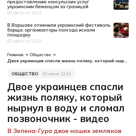
предоставлению консульских услуг
украинским беженцам за границей
07 августа 12:21
Дата публикации
В Варшаве отменили украинский фестиваль
борща: организаторы полгода искали
площадку
07 августа 11:17
Дата публикации
Главная
Общество
Двое украинцев спасли жизнь поляку, который нырнул в воду и сломал позвоночник - видео
ОБЩЕСТВО
02 июля 12:51
Категория
Дата публикации
Двое украинцев спасли
жизнь поляку, который
нырнул в воду и сломал
позвоночник - видео
В Зелена-Гура двое наших земляков