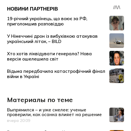
Материалы по теме
Выпрямился – и уже смелее: ученые
проверили, как осанка влияет на решение
вчера 20:09
Дата публикации