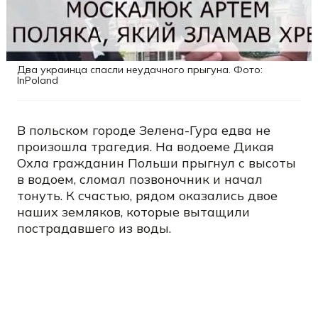
Два украинца спасли неудачного прыгуна. Фото:
InPoland
В польском городе Зелена-Гура едва не
произошла трагедия. На водоеме Дикая
Охла гражданин Польши прыгнул с высоты
в водоем, сломал позвоночник и начал
тонуть. К счастью, рядом оказались двое
наших земляков, которые вытащили
пострадавшего из воды.
В месте, где едва не случилась трагедия,
купаться запрещено, о чем предупреждают
установленные знаки. Но это не остановило
местного жителя, сообщает
портал