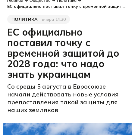
Главная
Общество
Политика
ЕС официально поставил точку с временной защитой до 2028 года: что надо знать украинцам
ПОЛИТИКА
вчера 14:30
Категория
Дата публикации
ЕС официально
поставил точку с
временной защитой до
2028 года: что надо
знать украинцам
Со среды 5 августа в Евросоюзе
начали действовать новые условия
предоставления такой защиты для
наших земляков