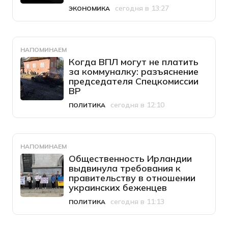
сегодня в 13:27
ЭКОНОМИКА
Категория
Дата публикации
НАПОМИНАЕМ
Когда ВПЛ могут не платить
за коммуналку: разъяснение
председателя Спецкомиссии
ВР
сегодня в 12:10
ПОЛИТИКА
Категория
Дата публикации
НАПОМИНАЕМ
Общественность Ирландии
выдвинула требования к
правительству в отношении
украинских беженцев
сегодня в 11:13
ПОЛИТИКА
Категория
Дата публикации