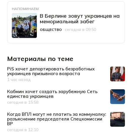
НАПОМИНАЕМ
В Берлине зовут украинцев на
мемориальный забег
сегодня в 09:50
ОБЩЕСТВО
Категория
Дата публикации
Материалы по теме
PiS хочет депортировать безработных
украинцев призывного возраста
1 час назад
Дата публикации
Кабмин хочет создать зарубежную Сеть
единства украинцев
сегодня в 15:58
Дата публикации
Когда ВПЛ могут не платить за коммуналку:
разъяснение председателя Спецкомиссии
ВР
сегодня в 12:10
Дата публикации