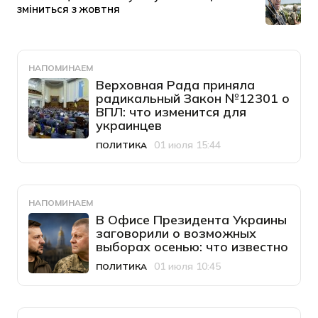
НАПОМИНАЕМ
Верховная Рада приняла
радикальный Закон №12301 о
ВПЛ: что изменится для
украинцев
01 июля 15:44
ПОЛИТИКА
Категория
Дата публикации
НАПОМИНАЕМ
В Офисе Президента Украины
заговорили о возможных
выборах осенью: что известно
01 июля 10:45
ПОЛИТИКА
Категория
Дата публикации