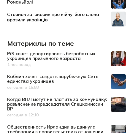
Материалы по теме
PiS хочет депортировать безработных
украинцев призывного возраста
1 час назад
Дата публикации
Кабмин хочет создать зарубежную Сеть
единства украинцев
сегодня в 15:58
Дата публикации
Когда ВПЛ могут не платить за коммуналку:
разъяснение председателя Спецкомиссии
ВР
сегодня в 12:10
Дата публикации
Общественность Ирландии выдвинула
требования к правительству в отношении