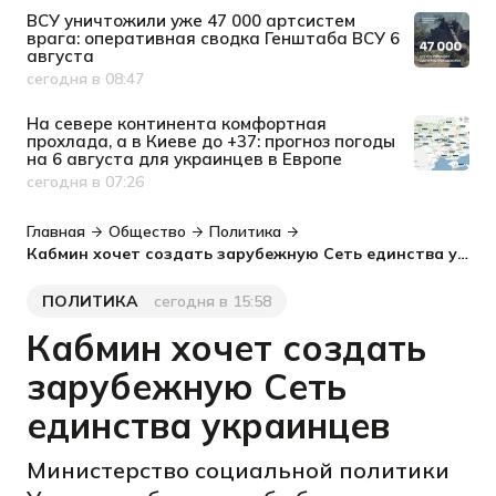
ВСУ уничтожили уже 47 000 артсистем
врага: оперативная сводка Генштаба ВСУ 6
августа
сегодня в 08:47
Дата публикации
На севере континента комфортная
прохлада, а в Киеве до +37: прогноз погоды
на 6 августа для украинцев в Европе
сегодня в 07:26
Дата публикации
Главная
Общество
Политика
Кабмин хочет создать зарубежную Сеть единства украинцев
ПОЛИТИКА
сегодня в 15:58
Категория
Дата публикации
Кабмин хочет создать
зарубежную Сеть
единства украинцев
Министерство социальной политики