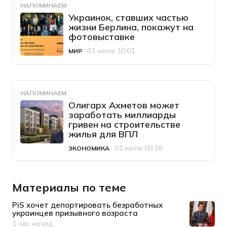
НАПОМИНАЕМ
Украинок, ставших частью
жизни Берлина, покажут на
фотовыставке
01 июля 10:01
МИР
Категория
Дата публикации
НАПОМИНАЕМ
Олигарх Ахметов может
заработать миллиарды
гривен на строительстве
жилья для ВПЛ
01 июля 09:28
ЭКОНОМИКА
Категория
Дата публикации
Материалы по теме
PiS хочет депортировать безработных
украинцев призывного возраста
1 час назад
Дата публикации