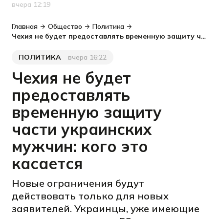
вчера 12:19
Дата публикации
Главная
Общество
Политика
Чехия не будет предоставлять временную защиту части украинских мужчин: кого это касается
ПОЛИТИКА
вчера 16:22
Категория
Дата публикации
Чехия не будет
предоставлять
временную защиту
части украинских
мужчин: кого это
касается
Новые ограничения будут
действовать только для новых
заявителей. Украинцы, уже имеющие