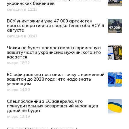
украинских беженцев
сегодня в 11:13
Дата публикации
ВСУ уничтожили уже 47 000 артсистем
врага: оперативная сводка Генштаба ВСУ 6
августа
сегодня в 08:47
Дата публикации
Чехия не будет предоставлять временную
защиту части украинских мужчин: кого это
касается
вчера 16:22
Дата публикации
ЕС официально поставил точку с временной
защитой до 2028 года: что надо знать
украинцам
вчера 14:30
Дата публикации
Спецпосланница ЕС заверила, что
принудительных возвращений украинцев
домой не будет
вчера 12:19
Дата публикации