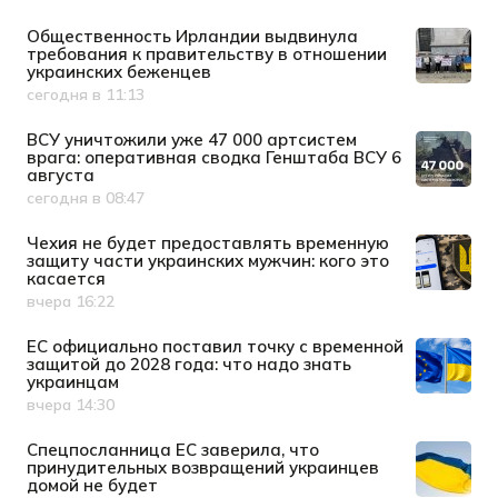
Общественность Ирландии выдвинула
требования к правительству в отношении
украинских беженцев
сегодня в 11:13
Дата публикации
ВСУ уничтожили уже 47 000 артсистем
врага: оперативная сводка Генштаба ВСУ 6
августа
сегодня в 08:47
Дата публикации
Чехия не будет предоставлять временную
защиту части украинских мужчин: кого это
касается
вчера 16:22
Дата публикации
ЕС официально поставил точку с временной
защитой до 2028 года: что надо знать
украинцам
вчера 14:30
Дата публикации
Спецпосланница ЕС заверила, что
принудительных возвращений украинцев
домой не будет