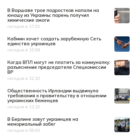
В Варшаве трое подростков напали на
юношу из Украины: парень получил
химические ожоги
сегодня в 17:01
Дата публикации
Кабмин хочет создать зарубежную Сеть
единства украинцев
сегодня в 15:58
Дата публикации
Когда ВПЛ могут не платить за коммуналку:
разъяснение председателя Спецкомиссии
ВР
сегодня в 12:10
Дата публикации
Общественность Ирландии выдвинула
требования к правительству в отношении
украинских беженцев
сегодня в 11:13
Дата публикации
В Берлине зовут украинцев на
мемориальный забег
сегодня в 09:50
Дата публикации