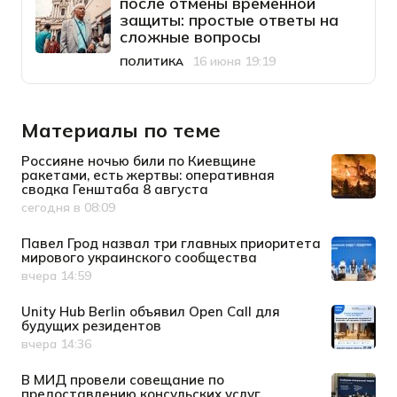
после отмены временной
защиты: простые ответы на
сложные вопросы
16 июня 19:19
ПОЛИТИКА
Категория
Дата публикации
Материалы по теме
Россияне ночью били по Киевщине
ракетами, есть жертвы: оперативная
сводка Генштаба 8 августа
сегодня в 08:09
Дата публикации
Павел Грод назвал три главных приоритета
мирового украинского сообщества
вчера 14:59
Дата публикации
Unity Hub Berlin объявил Open Call для
будущих резидентов
вчера 14:36
Дата публикации
В МИД провели совещание по
предоставлению консульских услуг