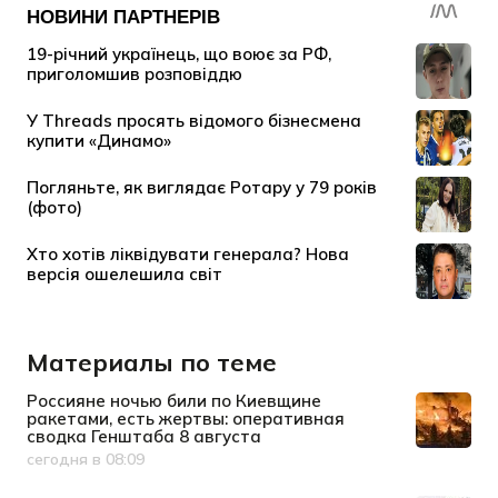
Материалы по теме
Россияне ночью били по Киевщине
ракетами, есть жертвы: оперативная
сводка Генштаба 8 августа
сегодня в 08:09
Дата публикации