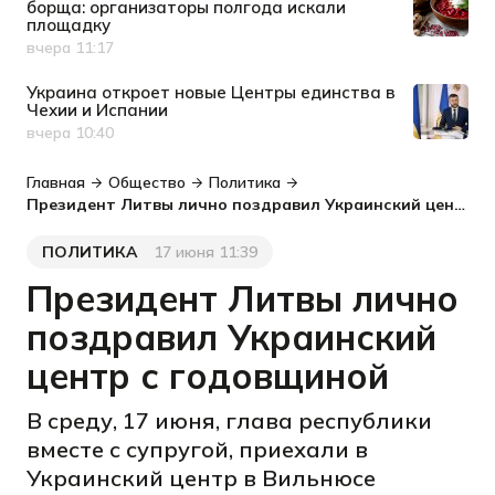
борща: организаторы полгода искали
площадку
вчера 11:17
Дата публикации
Украина откроет новые Центры единства в
Чехии и Испании
вчера 10:40
Дата публикации
Главная
Общество
Политика
Президент Литвы лично поздравил Украинский центр с годовщиной
ПОЛИТИКА
17 июня 11:39
Категория
Дата публикации
Президент Литвы лично
поздравил Украинский
центр с годовщиной
В среду, 17 июня, глава республики
вместе с супругой, приехали в
Украинский центр в Вильнюсе