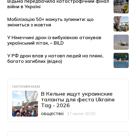
НАПОМИНАЕМ
В Кельне ищут украинские
таланты для феста Ukraine
Tag - 2026
17 июня 10:30
ОБЩЕСТВО
Категория
Дата публикации