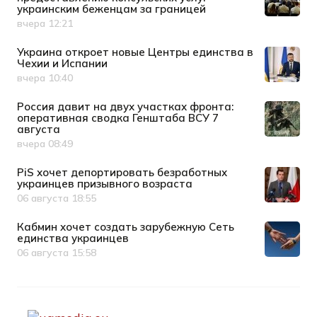
украинским беженцам за границей
вчера 12:21
Дата публикации
Украина откроет новые Центры единства в
Чехии и Испании
вчера 10:40
Дата публикации
Россия давит на двух участках фронта:
оперативная сводка Генштаба ВСУ 7
августа
вчера 08:49
Дата публикации
PiS хочет депортировать безработных
украинцев призывного возраста
06 августа 18:55
Дата публикации
Кабмин хочет создать зарубежную Сеть
единства украинцев
06 августа 15:58
Дата публикации