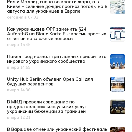
Рим и Мадрид снова во власти жары, а в
Киеве – сильные дожди: прогноз погоды на 8
августа для украинцев в Европе
сегодня в 07:32
Дата публикации
Как украинцам в ФРГ заменить §24
AufenthG на Blaue Karte EU: восемь простых
ответов на сложные вопросы
вчера 15:45
Дата публикации
Павел Грод назвал три главных приоритета
мирового украинского сообщества
вчера 14:59
Дата публикации
Unity Hub Berlin объявил Open Call для
будущих резидентов
вчера 14:36
Дата публикации
В МИД провели совещание по
предоставлению консульских услуг
украинским беженцам за границей
вчера 12:21
Дата публикации
В Варшаве отменили украинский фестиваль