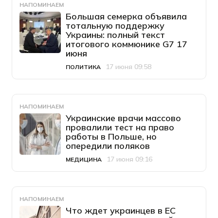
НАПОМИНАЕМ
Большая семерка объявила
тотальную поддержку
Украины: полный текст
итогового коммюнике G7 17
июня
17 июня 09:58
ПОЛИТИКА
Категория
Дата публикации
НАПОМИНАЕМ
Украинские врачи массово
провалили тест на право
работы в Польше, но
опередили поляков
17 июня 09:16
МЕДИЦИНА
Категория
Дата публикации
НАПОМИНАЕМ
Что ждет украинцев в ЕС