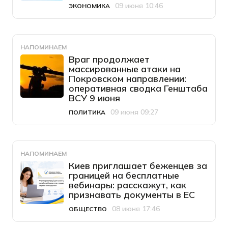
09 июня 10:46
ЭКОНОМИКА
Категория
Дата публикации
НАПОМИНАЕМ
Враг продолжает
массированные атаки на
Покровском направлении:
оперативная сводка Генштаба
ВСУ 9 июня
09 июня 09:27
ПОЛИТИКА
Категория
Дата публикации
НАПОМИНАЕМ
Киев приглашает беженцев за
границей на бесплатные
вебинары: расскажут, как
признавать документы в ЕС
08 июня 17:46
ОБЩЕСТВО
Категория
Дата публикации