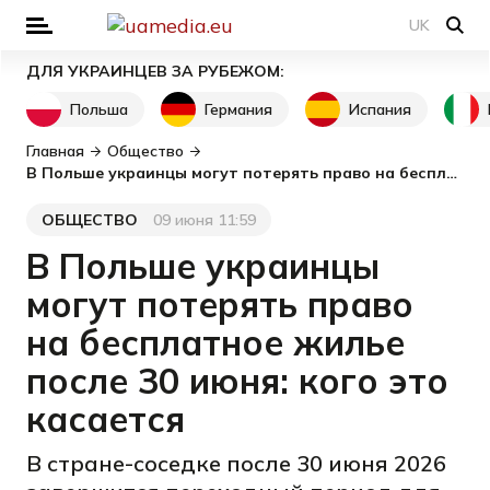
UK
ДЛЯ УКРАИНЦЕВ ЗА РУБЕЖОМ:
Польша
Германия
Испания
Главная
Общество
В Польше украинцы могут потерять право на бесплатное жилье после 30 июня: кого это касается
ОБЩЕСТВО
09 июня 11:59
Категория
Дата публикации
В Польше украинцы
могут потерять право
на бесплатное жилье
после 30 июня: кого это
касается
В стране-соседке после 30 июня 2026