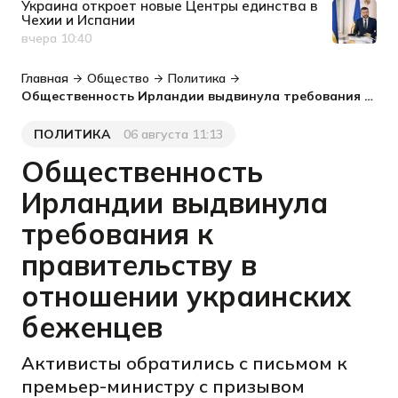
Украина откроет новые Центры единства в
Чехии и Испании
вчера 10:40
Дата публикации
Главная
Общество
Политика
Общественность Ирландии выдвинула требования к правительству в отношении украинских беженцев
ПОЛИТИКА
06 августа 11:13
Категория
Дата публикации
Общественность
Ирландии выдвинула
требования к
правительству в
отношении украинских
беженцев
Активисты обратились с письмом к
премьер-министру с призывом