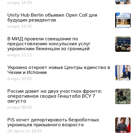
вчера 14:59
Дата публикации
Unity Hub Berlin объявил Open Call для
будущих резидентов
вчера 14:36
Дата публикации
В МИД провели совещание по
предоставлению консульских услуг
украинским беженцам за границей
вчера 12:21
Дата публикации
Украина откроет новые Центры единства в
Чехии и Испании
вчера 10:40
Дата публикации
Россия давит на двух участках фронта:
оперативная сводка Генштаба ВСУ 7
августа
вчера 08:49
Дата публикации
PiS хочет депортировать безработных
украинцев призывного возраста
06 августа 18:55
Дата публикации