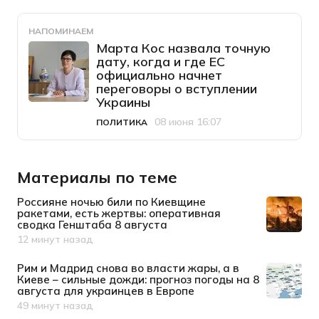
НАПОМИНАЕМ
Марта Кос назвала точную
дату, когда и где ЕС
официально начнет
переговоры о вступлении
Украины
08 июня 16:07
ПОЛИТИКА
Категория
Дата публикации
Материалы по теме
Россияне ночью били по Киевщине
ракетами, есть жертвы: оперативная
сводка Генштаба 8 августа
12 минут назад
Дата публикации
Рим и Мадрид снова во власти жары, а в
Киеве – сильные дожди: прогноз погоды на 8
августа для украинцев в Европе
49 минут назад
Дата публикации