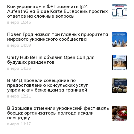
Как украинцам в ФРГ заменить §24
AufenthG на Blaue Karte EU: восемь простых
ответов на сложные вопросы
вчера 15:45
Дата публикации
Павел Грод назвал три главных приоритета
мирового украинского сообщества
вчера 14:59
Дата публикации
Unity Hub Berlin объявил Open Call для
будущих резидентов
вчера 14:36
Дата публикации
В МИД провели совещание по
предоставлению консульских услуг
украинским беженцам за границей
вчера 12:21
Дата публикации
В Варшаве отменили украинский фестиваль
борща: организаторы полгода искали
площадку
вчера 11:17
Дата публикации