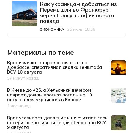
Как украинцам добраться из
Перемышля во Франкфурт
через Прагу: график нового
поезда
25 июня 18:36
ЭКОНОМИКА
Категория
Дата публикации
Материалы по теме
Враг изменил направления атак на
Донбассе: оперативная сводка Генштаба
ВСУ 10 августа
57 минут назад
Дата публикации
В Киеве до +26, а Хельсинки вечером
накроет дождь: прогноз погоды на 10
августа для украинцев в Европе
1 час назад
Дата публикации
Враг усиливает давление и не считает свои
потери: оперативная сводка Генштаба ВСУ
9 августа