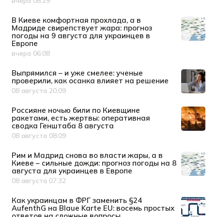
вчера 08:29
Дата публикации
В Киеве комфортная прохлада, а в
Мадриде свирепствует жара: прогноз
погоды на 9 августа для украинцев в
Европе
вчера 06:08
Дата публикации
Выпрямился – и уже смелее: ученые
проверили, как осанка влияет на решение
08 августа 20:09
Дата публикации
Россияне ночью били по Киевщине
ракетами, есть жертвы: оперативная
сводка Генштаба 8 августа
08 августа 08:09
Дата публикации
Рим и Мадрид снова во власти жары, а в
Киеве – сильные дожди: прогноз погоды на 8
августа для украинцев в Европе
08 августа 07:32
Дата публикации
Как украинцам в ФРГ заменить §24
AufenthG на Blaue Karte EU: восемь простых
ответов на сложные вопросы