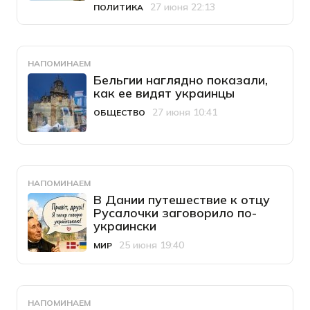
27 июня 22:13
ПОЛИТИКА
Категория
Дата публикации
НАПОМИНАЕМ
Бельгии наглядно показали,
как ее видят украинцы
27 июня 10:41
ОБЩЕСТВО
Категория
Дата публикации
НАПОМИНАЕМ
В Дании путешествие к отцу
Русалочки заговорило по-
украински
25 июня 19:40
МИР
Категория
Дата публикации
НАПОМИНАЕМ