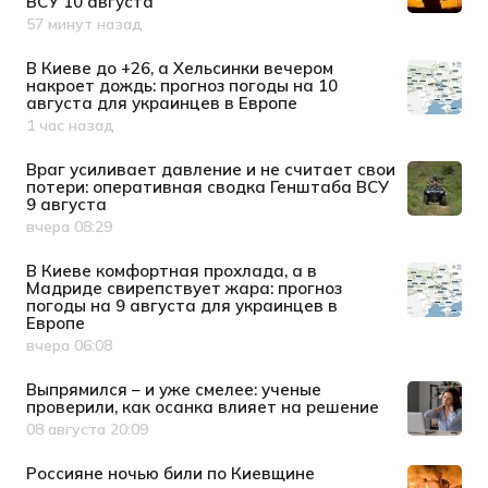
ВСУ 10 августа
57 минут назад
Дата публикации
В Киеве до +26, а Хельсинки вечером
накроет дождь: прогноз погоды на 10
августа для украинцев в Европе
1 час назад
Дата публикации
Враг усиливает давление и не считает свои
потери: оперативная сводка Генштаба ВСУ
9 августа
вчера 08:29
Дата публикации
В Киеве комфортная прохлада, а в
Мадриде свирепствует жара: прогноз
погоды на 9 августа для украинцев в
Европе
вчера 06:08
Дата публикации
Выпрямился – и уже смелее: ученые
проверили, как осанка влияет на решение
08 августа 20:09
Дата публикации
Россияне ночью били по Киевщине