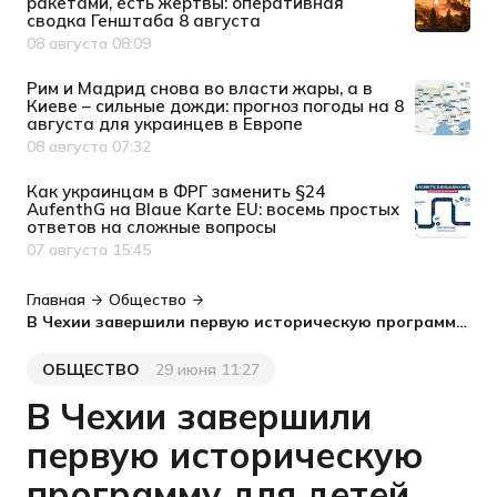
ракетами, есть жертвы: оперативная
сводка Генштаба 8 августа
08 августа 08:09
Дата публикации
Рим и Мадрид снова во власти жары, а в
Киеве – сильные дожди: прогноз погоды на 8
августа для украинцев в Европе
08 августа 07:32
Дата публикации
Как украинцам в ФРГ заменить §24
AufenthG на Blaue Karte EU: восемь простых
ответов на сложные вопросы
07 августа 15:45
Дата публикации
Главная
Общество
В Чехии завершили первую историческую программу для детей беженцев
ОБЩЕСТВО
29 июня 11:27
Категория
Дата публикации
В Чехии завершили
первую историческую
программу для детей