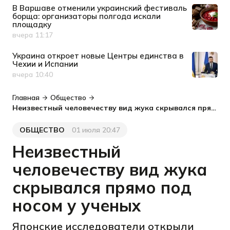
В Варшаве отменили украинский фестиваль
борща: организаторы полгода искали
площадку
вчера 11:17
Дата публикации
Украина откроет новые Центры единства в
Чехии и Испании
вчера 10:40
Дата публикации
Главная
Общество
Неизвестный человечеству вид жука скрывался прямо под носом у ученых
ОБЩЕСТВО
01 июля 20:47
Категория
Дата публикации
Неизвестный
человечеству вид жука
скрывался прямо под
носом у ученых
Японские исследователи открыли