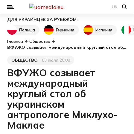
UK
ДЛЯ УКРАИНЦЕВ ЗА РУБЕЖОМ:
Польша
Германия
Испания
Главная
Общество
ВФУЖО созывает международный круглый стол об украинском антропологе Миклухо-Маклае
ОБЩЕСТВО
03 июля 20:08
Категория
Дата публикации
ВФУЖО созывает
международный
круглый стол об
украинском
антропологе Миклухо-
Маклае