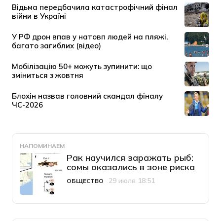
НАПОМИНАЕМ
Рак научился заражать рыб:
сомы оказались в зоне риска
29 июля 18:51
ОБЩЕСТВО
Категория
Дата публикации