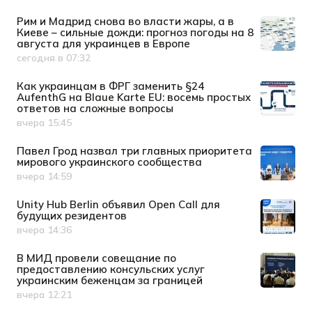
Рим и Мадрид снова во власти жары, а в
Киеве – сильные дожди: прогноз погоды на 8
августа для украинцев в Европе
сегодня в 07:32
Дата публикации
Как украинцам в ФРГ заменить §24
AufenthG на Blaue Karte EU: восемь простых
ответов на сложные вопросы
вчера 15:45
Дата публикации
Павел Грод назвал три главных приоритета
мирового украинского сообщества
вчера 14:59
Дата публикации
Unity Hub Berlin объявил Open Call для
будущих резидентов
вчера 14:36
Дата публикации
В МИД провели совещание по
предоставлению консульских услуг
украинским беженцам за границей
вчера 12:21
Дата публикации