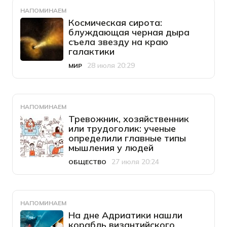
НАПОМИНАЕМ
Космическая сирота:
блуждающая черная дыра
съела звезду на краю
галактики
28 июля 20:29
МИР
Категория
Дата публикации
НАПОМИНАЕМ
Тревожник, хозяйственник
или трудоголик: ученые
определили главные типы
мышления у людей
27 июля 20:24
ОБЩЕСТВО
Категория
Дата публикации
НАПОМИНАЕМ
На дне Адриатики нашли
корабль византийского