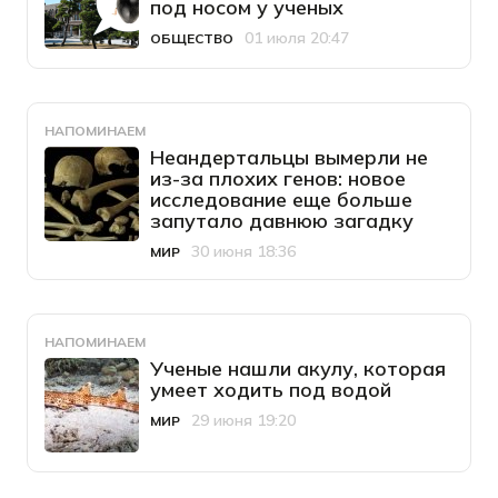
под носом у ученых
01 июля 20:47
ОБЩЕСТВО
Категория
Дата публикации
НАПОМИНАЕМ
Неандертальцы вымерли не
из-за плохих генов: новое
исследование еще больше
запутало давнюю загадку
30 июня 18:36
МИР
Категория
Дата публикации
НАПОМИНАЕМ
Ученые нашли акулу, которая
умеет ходить под водой
29 июня 19:20
МИР
Категория
Дата публикации