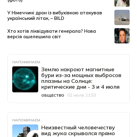
НАПОМИНАЕМ
Землю накроют магнитные
бури из-за мощных выбросов
плазмы на Солнце:
критические дни - 3 и 4 июля
02 июля 21:53
ОБЩЕСТВО
Категория
Дата публикации
НАПОМИНАЕМ
Неизвестный человечеству
вид жука скрывался прямо