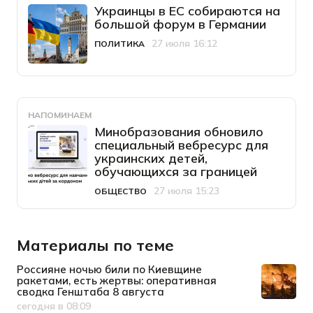
Украинцы в ЕС собираются на
большой форум в Германии
27 июля 16:12
ПОЛИТИКА
Категория
Дата публикации
НАПОМИНАЕМ
Минобразования обновило
специальный вебресурс для
украинских детей,
обучающихся за границей
27 июля 15:23
ОБЩЕСТВО
Категория
Дата публикации
Материалы по теме
Россияне ночью били по Киевщине
ракетами, есть жертвы: оперативная
сводка Генштаба 8 августа
сегодня в 08:09
Дата публикации