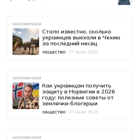
НАПОМИНАЕМ
Стало известно, сколько
украинцев выехали в Чехию
за последний месяц
27 июля 19:53
ОБЩЕСТВО
Категория
Дата публикации
НАПОМИНАЕМ
Как украинцам получить
защиту в Норвегии в 2026
году: полезные советы от
землячки-блогерши
27 июля 18:39
ОБЩЕСТВО
Категория
Дата публикации
НАПОМИНАЕМ