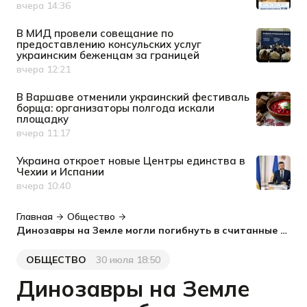
вчера 14:36
Дата публикации
В МИД провели совещание по
предоставлению консульских услуг
украинским беженцам за границей
вчера 12:21
Дата публикации
В Варшаве отменили украинский фестиваль
борща: организаторы полгода искали
площадку
вчера 11:17
Дата публикации
Украина откроет новые Центры единства в
Чехии и Испании
вчера 10:40
Дата публикации
Главная
Общество
Динозавры на Земле могли погибнуть в считанные часы: новая версия ученых
ОБЩЕСТВО
30 июля 18:50
Категория
Дата публикации
Динозавры на Земле