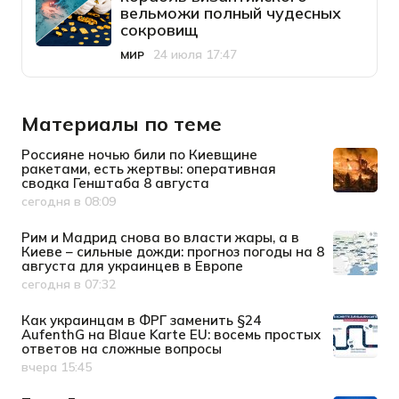
вельможи полный чудесных
сокровищ
24 июля 17:47
МИР
Категория
Дата публикации
Материалы по теме
Россияне ночью били по Киевщине
ракетами, есть жертвы: оперативная
сводка Генштаба 8 августа
сегодня в 08:09
Дата публикации
Рим и Мадрид снова во власти жары, а в
Киеве – сильные дожди: прогноз погоды на 8
августа для украинцев в Европе
сегодня в 07:32
Дата публикации
Как украинцам в ФРГ заменить §24
AufenthG на Blaue Karte EU: восемь простых
ответов на сложные вопросы
вчера 15:45
Дата публикации