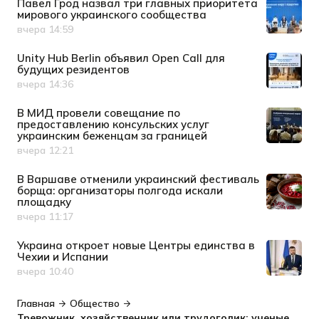
Павел Грод назвал три главных приоритета
мирового украинского сообщества
вчера 14:59
Дата публикации
Unity Hub Berlin объявил Open Call для
будущих резидентов
вчера 14:36
Дата публикации
В МИД провели совещание по
предоставлению консульских услуг
украинским беженцам за границей
вчера 12:21
Дата публикации
В Варшаве отменили украинский фестиваль
борща: организаторы полгода искали
площадку
вчера 11:17
Дата публикации
Украина откроет новые Центры единства в
Чехии и Испании
вчера 10:40
Дата публикации
Главная
Общество
Тревожник, хозяйственник или трудоголик: ученые определили главные типы мышления у людей