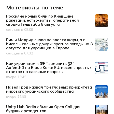
Материалы по теме
Россияне ночью били по Киевщине
ракетами, есть жертвы: оперативная
сводка Генштаба 8 августа
сегодня в 08:09
Дата публикации
Рим и Мадрид снова во власти жары, а в
Киеве – сильные дожди: прогноз погоды на 8
августа для украинцев в Европе
сегодня в 07:32
Дата публикации
Как украинцам в ФРГ заменить §24
AufenthG на Blaue Karte EU: восемь простых
ответов на сложные вопросы
вчера 15:45
Дата публикации
Павел Грод назвал три главных приоритета
мирового украинского сообщества
вчера 14:59
Дата публикации
Unity Hub Berlin объявил Open Call для
будущих резидентов