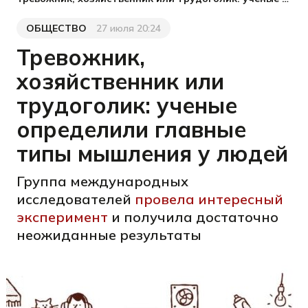
ОБЩЕСТВО
27 июля 20:24
Категория
Дата публикации
Тревожник,
хозяйственник или
трудоголик: ученые
определили главные
типы мышления у людей
Группа международных
исследователей
провела интересный
эксперимент
и получила достаточно
неожиданные результаты