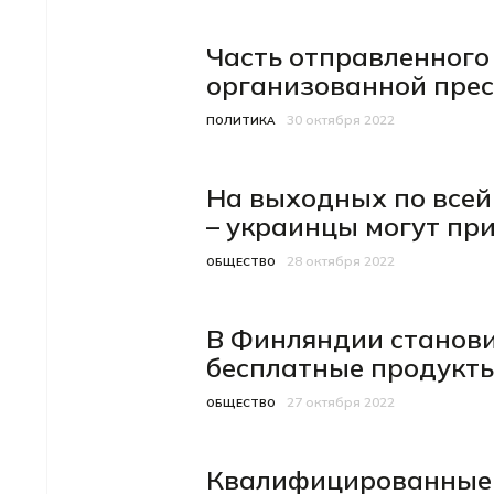
Часть отправленного
организованной пре
30 октября 2022
Категория
Дата публикации
ПОЛИТИКА
На выходных по всей
– украинцы могут пр
28 октября 2022
Категория
Дата публикации
ОБЩЕСТВО
В Финляндии станови
бесплатные продукт
27 октября 2022
Категория
Дата публикации
ОБЩЕСТВО
Квалифицированные 