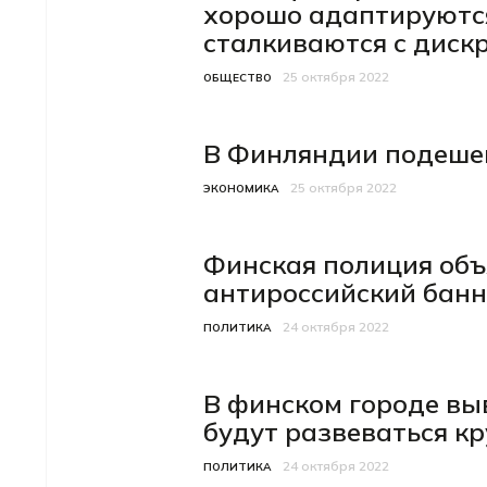
хорошо адаптируются
сталкиваются с дис
25 октября 2022
Категория
Дата публикации
ОБЩЕСТВО
В Финляндии подеше
25 октября 2022
Категория
Дата публикации
ЭКОНОМИКА
Финская полиция объ
антироссийский банн
24 октября 2022
Категория
Дата публикации
ПОЛИТИКА
В финском городе вы
будут развеваться к
24 октября 2022
Категория
Дата публикации
ПОЛИТИКА