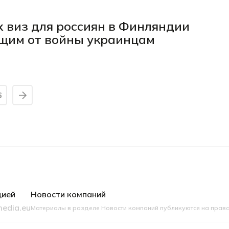
х виз для россиян в Финляндии
ущим от войны украинцам
6
цией
Новости компаний
edia.eu
Материалы в разделе Новости компаний публикуются на прав