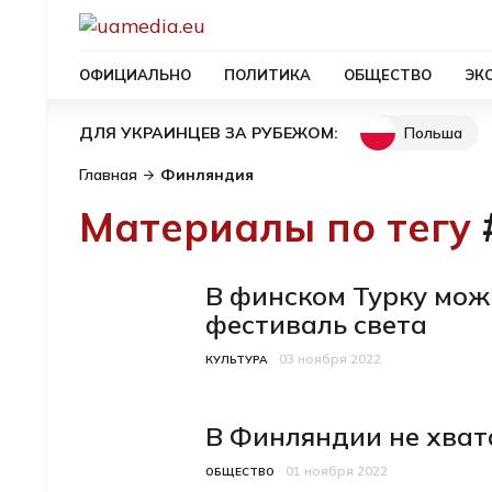
ОФИЦИАЛЬНО
ПОЛИТИКА
ОБЩЕСТВО
ЭК
Польша
ДЛЯ УКРАИНЦЕВ ЗА РУБЕЖОМ:
Главная
Финляндия
Материалы по тегу
В финском Турку мож
фестиваль света
03 ноября 2022
Категория
Дата публикации
КУЛЬТУРА
В Финляндии не хват
01 ноября 2022
Категория
Дата публикации
ОБЩЕСТВО