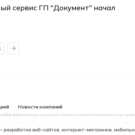
ый сервис ГП "Документ" начал
1
цией
Новости компаний
edia.eu
Материалы в разделе Новости компаний публикуются на прав