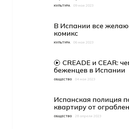
09 мая 2023
Категория
Дата публикации
КУЛЬТУРА
В Испании все желаю
комикс
06 мая 2023
Категория
Дата публикации
КУЛЬТУРА
CREADE и CEAR: ч
видеоматериал
беженцев в Испании
04 мая 2023
Категория
Дата публикации
ОБЩЕСТВО
Испанская полиция п
квартиру от ограбле
28 апреля 2023
Категория
Дата публикации
ОБЩЕСТВО