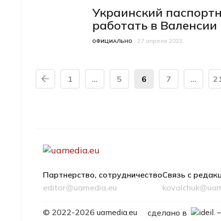
Украинский паспортн
работать в Валенсии
27 апреля 2023
Категория
Дата публикации
ОФИЦИАЛЬНО
1
…
5
6
7
…
2
Партнерство, сотрудничество
Связь с редак
editor@uamedia.eu
kovalchuk@uam
ideil.
© 2022-2026 uamedia.eu
сделано в