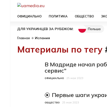
ОФИЦИАЛЬНО
ПОЛИТИКА
ОБЩЕСТВО
ЭК
Польша
ДЛЯ УКРАИНЦЕВ ЗА РУБЕЖОМ:
Главная
Испания
Материалы по тегу
В Мадриде начал раб
сервис"
25 мая 2023
Категория
Дата публикации
ОФИЦИАЛЬНО
Первые шаги укра
видеоматериал
25 мая 2023
Категория
Дата публикации
ОБЩЕСТВО