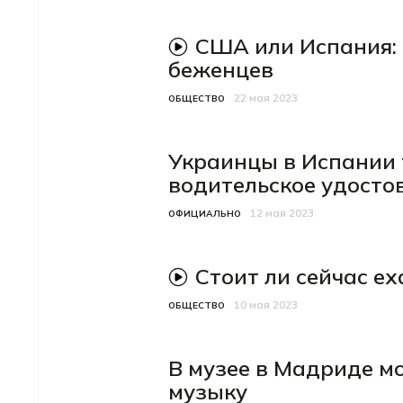
США или Испания: 
видеоматериал
беженцев
22 мая 2023
Категория
Дата публикации
ОБЩЕСТВО
Украинцы в Испании 
водительское удосто
12 мая 2023
Категория
Дата публикации
ОФИЦИАЛЬНО
Стоит ли сейчас е
видеоматериал
10 мая 2023
Категория
Дата публикации
ОБЩЕСТВО
В музее в Мадриде м
музыку