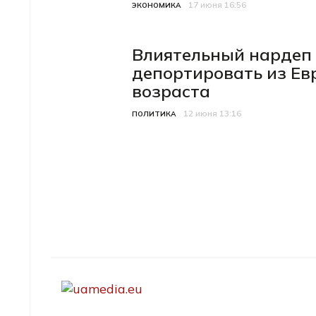
17 июня 16:56
Категория
Дата публикации
ЭКОНОМИКА
Влиятельный нардеп 
депортировать из Ев
возраста
12 июня 13:16
Категория
Дата публикации
ПОЛИТИКА