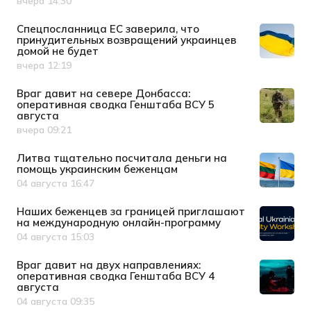
вчера 14:30
Дата публикации
Спецпосланница ЕС заверила, что
принудительных возвращений украинцев
домой не будет
вчера 12:19
Дата публикации
Враг давит на севере Донбасса:
оперативная сводка Генштаба ВСУ 5
августа
вчера 09:21
Дата публикации
Литва тщательно посчитала деньги на
помощь украинским беженцам
04 августа 16:47
Дата публикации
Наших беженцев за границей приглашают
на международную онлайн-программу
04 августа 15:03
Дата публикации
Враг давит на двух направлениях:
оперативная сводка Генштаба ВСУ 4
августа
04 августа 09:35
Дата публикации