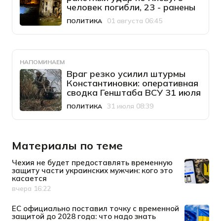
человек погибли, 23 - ранены
01 августа 06:45
ПОЛИТИКА
Категория
Дата публикации
НАПОМИНАЕМ
Враг резко усилил штурмы
Константиновки: оперативная
сводка Генштаба ВСУ 31 июля
31 июля 08:39
ПОЛИТИКА
Категория
Дата публикации
Материалы по теме
Чехия не будет предоставлять временную
защиту части украинских мужчин: кого это
касается
вчера 16:22
Дата публикации
ЕС официально поставил точку с временной
защитой до 2028 года: что надо знать