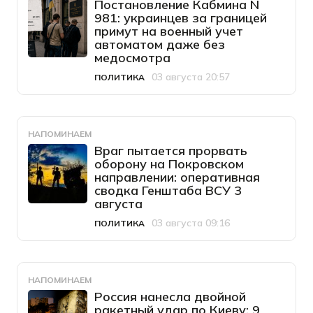
Постановление Кабмина N
981: украинцев за границей
примут на военный учет
автоматом даже без
медосмотра
03 августа 20:57
ПОЛИТИКА
Категория
Дата публикации
НАПОМИНАЕМ
Враг пытается прорвать
оборону на Покровском
направлении: оперативная
сводка Генштаба ВСУ 3
августа
03 августа 09:16
ПОЛИТИКА
Категория
Дата публикации
НАПОМИНАЕМ
Россия нанесла двойной
ракетный удар по Киеву: 9