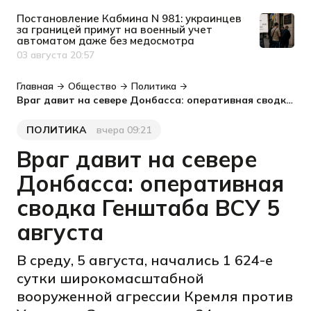
Постановление Кабмина N 981: украинцев
за границей примут на военный учет
автоматом даже без медосмотра
03 августа 20:57
Дата публикации
Главная
Общество
Политика
Враг давит на севере Донбасса: оперативная сводка Генштаба ВСУ 5 августа
ПОЛИТИКА
вчера 09:21
Категория
Дата публикации
Враг давит на севере
Донбасса: оперативная
сводка Генштаба ВСУ 5
августа
В среду, 5 августа, начались 1 624-е
сутки широкомасштабной
вооруженной агрессии Кремля против