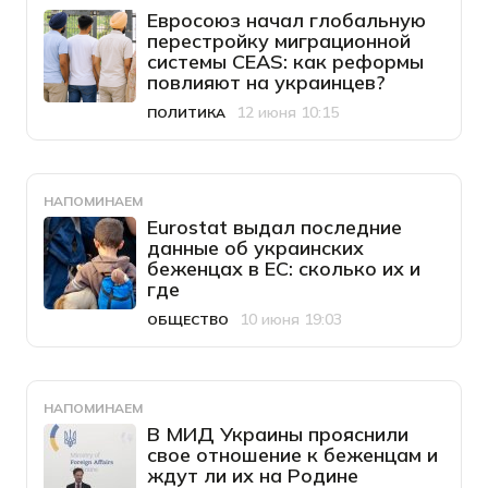
Евросоюз начал глобальную
перестройку миграционной
системы CEAS: как реформы
повлияют на украинцев?
12 июня 10:15
ПОЛИТИКА
Категория
Дата публикации
НАПОМИНАЕМ
Eurostat выдал последние
данные об украинских
беженцах в ЕС: сколько их и
где
10 июня 19:03
ОБЩЕСТВО
Категория
Дата публикации
НАПОМИНАЕМ
В МИД Украины прояснили
свое отношение к беженцам и
ждут ли их на Родине