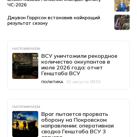
НАПОМИНАЕМ
ВСУ уничтожили рекордное
количество оккупантов в
июле 2026 года: отчет
Генштаба ВСУ
02 августа 08:55
ПОЛИТИКА
Категория
Дата публикации
НАПОМИНАЕМ
Враг пытается прорвать
оборону на Покровском
направлении: оперативная
сводка Генштаба ВСУ 3