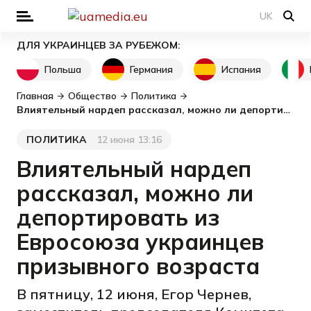
UK
ДЛЯ УКРАИНЦЕВ ЗА РУБЕЖОМ:
Польша
Германия
Испания
Главная
Общество
Политика
Влиятельный нардеп рассказал, можно ли депортировать из Евросоюза украинцев призывного возраста
ПОЛИТИКА
12 июня 13:16
Категория
Дата публикации
Влиятельный нардеп
рассказал, можно ли
депортировать из
Евросоюза украинцев
призывного возраста
В пятницу, 12 июня, Егор Чернев,