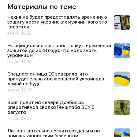
Материалы по теме
Чехия не будет предоставлять временную
защиту части украинских мужчин: кого это
касается
вчера 16:22
Дата публикации
ЕС официально поставил точку с временной
защитой до 2028 года: что надо знать
украинцам
вчера 14:30
Дата публикации
Спецпосланница ЕС заверила, что
принудительных возвращений украинцев
домой не будет
вчера 12:19
Дата публикации
Враг давит на севере Донбасса:
оперативная сводка Генштаба ВСУ 5
августа
вчера 09:21
Дата публикации
Литва тщательно посчитала деньги на
помощь украинским беженцам