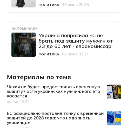
10 июня 20:35
ПОЛИТИКА
Категория
Дата публикации
НАПОМИНАЕМ
Украина попросила ЕС не
брать под защиту мужчин от
23 до 60 лет - еврокомиссар
06 июня 11:24
ПОЛИТИКА
Категория
Дата публикации
Материалы по теме
Чехия не будет предоставлять временную
защиту части украинских мужчин: кого это
касается
вчера 16:22
Дата публикации
ЕС официально поставил точку с временной
защитой до 2028 года: что надо знать
украинцам