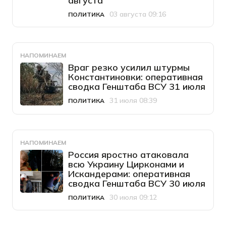
августа
03 августа 09:16
ПОЛИТИКА
Категория
Дата публикации
НАПОМИНАЕМ
Враг резко усилил штурмы
Константиновки: оперативная
сводка Генштаба ВСУ 31 июля
31 июля 08:39
ПОЛИТИКА
Категория
Дата публикации
НАПОМИНАЕМ
Россия яростно атаковала
всю Украину Цирконами и
Искандерами: оперативная
сводка Генштаба ВСУ 30 июля
30 июля 09:12
ПОЛИТИКА
Категория
Дата публикации