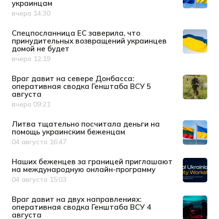
украинцам
вчера 14:30
Дата публикации
Спецпосланница ЕС заверила, что
принудительных возвращений украинцев
домой не будет
вчера 12:19
Дата публикации
Враг давит на севере Донбасса:
оперативная сводка Генштаба ВСУ 5
августа
вчера 09:21
Дата публикации
Литва тщательно посчитала деньги на
помощь украинским беженцам
04 августа 16:47
Дата публикации
Наших беженцев за границей приглашают
на международную онлайн-программу
04 августа 15:03
Дата публикации
Враг давит на двух направлениях:
оперативная сводка Генштаба ВСУ 4
августа