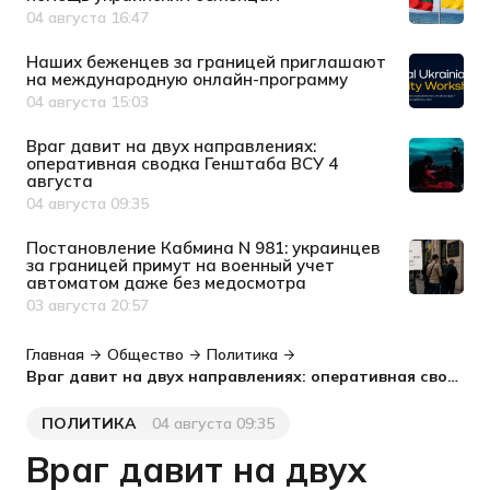
04 августа 16:47
Дата публикации
Наших беженцев за границей приглашают
на международную онлайн-программу
04 августа 15:03
Дата публикации
Враг давит на двух направлениях:
оперативная сводка Генштаба ВСУ 4
августа
04 августа 09:35
Дата публикации
Постановление Кабмина N 981: украинцев
за границей примут на военный учет
автоматом даже без медосмотра
03 августа 20:57
Дата публикации
Главная
Общество
Политика
Враг давит на двух направлениях: оперативная сводка Генштаба ВСУ 4 августа
ПОЛИТИКА
04 августа 09:35
Категория
Дата публикации
Враг давит на двух