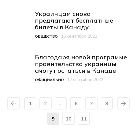
Украинцам снова
предлагают бесплатные
билеты в Канаду
15 сентября 2022
ОБЩЕСТВО
Категория
Дата публикации
Благодаря новой программе
правительства украинцы
смогут остаться в Канаде
12 сентября 2022
ОФИЦИАЛЬНО
Категория
Дата публикации
1
2
…
6
7
8
9
10
11