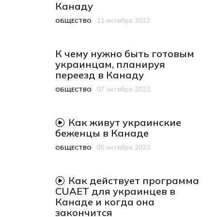
Канаду
11 октября 2022
ОБЩЕСТВО
Категория
Дата публикации
К чему нужно быть готовым
украинцам, планируя
переезд в Канаду
07 октября 2022
ОБЩЕСТВО
Категория
Дата публикации
видеоматериал
Как живут украинские
беженцы в Канаде
05 октября 2022
ОБЩЕСТВО
Категория
Дата публикации
видеоматериал
Как действует программа
CUAET для украинцев в
Канаде и когда она
закончится