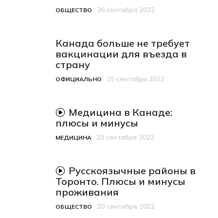
26 сентября 2022
ОБЩЕСТВО
Категория
Дата публикации
Канада больше не требует
вакцинации для въезда в
страну
25 сентября 2022
ОФИЦИАЛЬНО
Категория
Дата публикации
видеоматериал
Медицина в Канаде:
плюсы и минусы
23 сентября 2022
МЕДИЦИНА
Категория
Дата публикации
видеоматериал
Русскоязычные районы в
Торонто. Плюсы и минусы
проживания
20 сентября 2022
ОБЩЕСТВО
Категория
Дата публикации