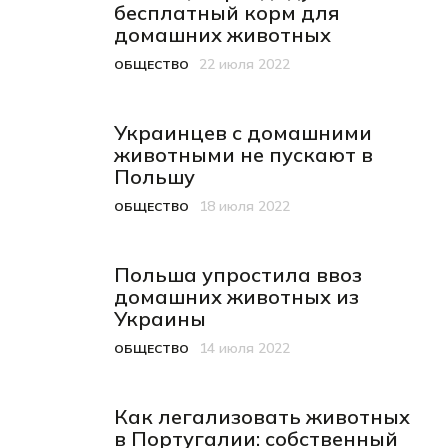
бесплатный корм для
домашних животных
22 июля 2022
ОБЩЕСТВО
Категория
Дата публикации
Украинцев с домашними
животными не пускают в
Польшу
18 июля 2022
ОБЩЕСТВО
Категория
Дата публикации
Польша упростила ввоз
домашних животных из
Украины
14 июля 2022
ОБЩЕСТВО
Категория
Дата публикации
Как легализовать животных
в Португалии: собственный