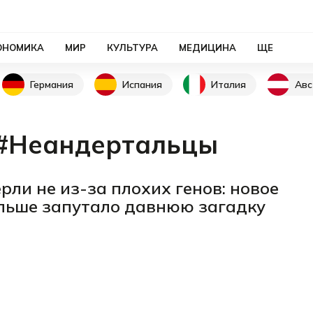
ОНОМИКА
МИР
КУЛЬТУРА
МЕДИЦИНА
ЩЕ
Германия
Испания
Италия
Авс
#Неандертальцы
ли не из-за плохих генов: новое
льше запутало давнюю загадку