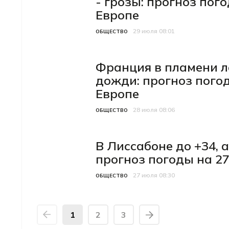
- грозы: прогноз пог
Европе
29 июля 08:01
Категория
Дата публикации
ОБЩЕСТВО
Франция в пламени л
дожди: прогноз погод
Европе
28 июля 08:06
Категория
Дата публикации
ОБЩЕСТВО
В Лиссабоне до +34, 
прогноз погоды на 27
27 июля 08:30
Категория
Дата публикации
ОБЩЕСТВО
1
2
3