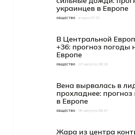
сильные дожди: прогн
украинцев в Европе
вчера 07:32
Категория
Дата публикации
ОБЩЕСТВО
В Центральной Европе
+36: прогноз погоды 
Европе
07 августа 08:18
Категория
Дата публикации
ОБЩЕСТВО
Вена вырвалась в лид
прохладнее: прогноз 
в Европе
05 августа 08:47
Категория
Дата публикации
ОБЩЕСТВО
Жара из центра конт