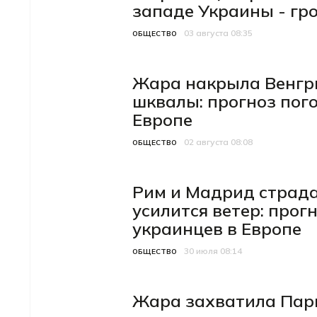
западе Украины - гро
03 августа 08:35
Категория
Дата публикации
ОБЩЕСТВО
Жара накрыла Венгри
шквалы: прогноз пого
Европе
02 августа 08:08
Категория
Дата публикации
ОБЩЕСТВО
Рим и Мадрид страда
усилится ветер: прог
украинцев в Европе
30 июля 08:14
Категория
Дата публикации
ОБЩЕСТВО
Жара захватила Пари