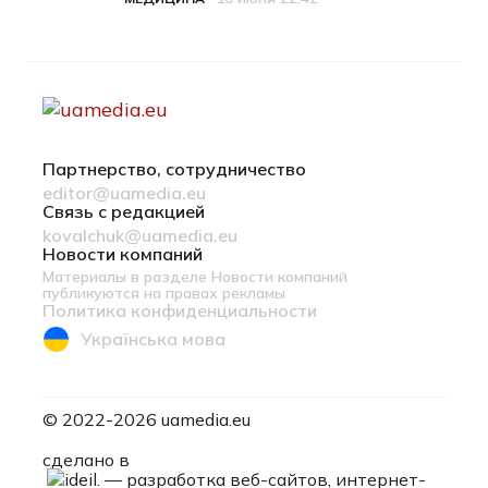
Категория
Дата публикации
Партнерство, сотрудничество
editor@uamedia.eu
Связь с редакцией
kovalchuk@uamedia.eu
Новости компаний
Материалы в разделе Новости компаний
публикуются на правах рекламы
Политика конфиденциальности
Українська мова
© 2022-2026 uamedia.eu
ideil.
сделано в