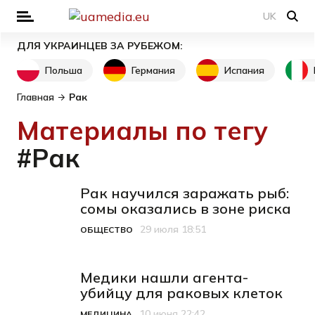
UK
ДЛЯ УКРАИНЦЕВ ЗА РУБЕЖОМ:
Польша
Германия
Испания
Главная
Рак
Материалы по тегу
#Рак
Рак научился заражать рыб:
сомы оказались в зоне риска
29 июля 18:51
ОБЩЕСТВО
Категория
Дата публикации
Медики нашли агента-
убийцу для раковых клеток
10 июня 22:42
МЕДИЦИНА