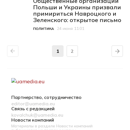
Общественные организации
Польши и Украины призвали
примириться Навроцкого и
Зеленского: открытое письмо
24 июня 11:01
ПОЛИТИКА
Категория
Дата публикации
1
2
Партнерство, сотрудничество
editor@uamedia.eu
Связь с редакцией
kovalchuk@uamedia.eu
Новости компаний
Материалы в разделе Новости компаний