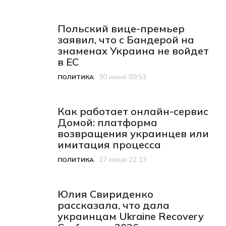
Польский вице-премьер
заявил, что с Бандерой на
знаменах Украина не войдет
в ЕС
30 июня 09:51
ПОЛИТИКА
Категория
Дата публикации
Как работает онлайн-сервис
Домой: платформа
возвращения украинцев или
имитация процесса
27 июня 22:13
ПОЛИТИКА
Категория
Дата публикации
Юлия Свириденко
рассказала, что дала
украинцам Ukraine Recovery