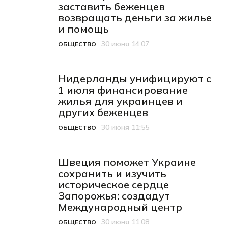
заставить беженцев
возвращать деньги за жилье
и помощь
30 июня 14:07
ОБЩЕСТВО
Категория
Дата публикации
Нидерланды унифицируют с
1 июля финансирование
жилья для украинцев и
других беженцев
30 июня 11:55
ОБЩЕСТВО
Категория
Дата публикации
Швеция поможет Украине
сохранить и изучить
историческое сердце
Запорожья: создадут
Международный центр
30 июня 11:08
ОБЩЕСТВО
Категория
Дата публикации