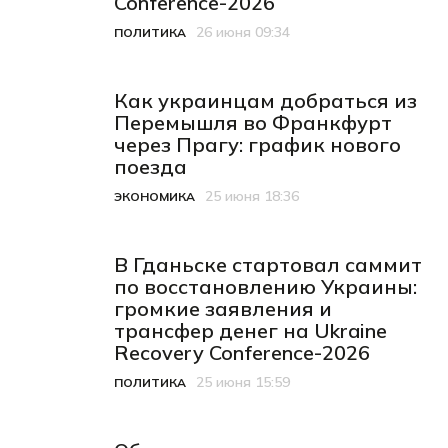
Conference-2026
26 июня 09:34
ПОЛИТИКА
Категория
Дата публикации
Как украинцам добраться из
Перемышля во Франкфурт
через Прагу: график нового
поезда
25 июня 18:36
ЭКОНОМИКА
Категория
Дата публикации
В Гданьске стартовал саммит
по восстановлению Украины:
громкие заявления и
трансфер денег на Ukraine
Recovery Conference-2026
25 июня 15:59
ПОЛИТИКА
Категория
Дата публикации