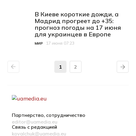
В Киеве короткие дожди, а
Мадрид прогреет до +35:
прогноз погоды на 17 июня
для украинцев в Европе
17 июня 07:23
МИР
Категория
Дата публикации
1
2
Партнерство, сотрудничество
editor@uamedia.eu
Связь с редакцией
kovalchuk@uamedia.eu