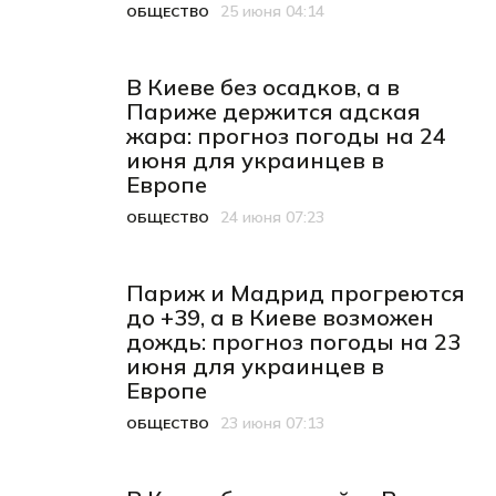
25 июня 04:14
ОБЩЕСТВО
Категория
Дата публикации
В Киеве без осадков, а в
Париже держится адская
жара: прогноз погоды на 24
июня для украинцев в
Европе
24 июня 07:23
ОБЩЕСТВО
Категория
Дата публикации
Париж и Мадрид прогреются
до +39, а в Киеве возможен
дождь: прогноз погоды на 23
июня для украинцев в
Европе
23 июня 07:13
ОБЩЕСТВО
Категория
Дата публикации