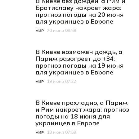
В Киеве без дождей, а Рим и
Братиславу накроет жара:
прогноз погоды на 20 июня
для украинцев в Европе
20 июня 08:59
МИР
Категория
Дата публикации
В Киеве возможен дождь, а
Париж разогреет до +34:
прогноз погоды на 19 июня
для украинцев в Европе
19 июня 07:22
МИР
Категория
Дата публикации
В Киеве прохладно, а Париж
и Рим накроет жара: прогноз
погоды на 18 июня для
украинцев в Европе
18 июня 07:59
МИР
Категория
Дата публикации