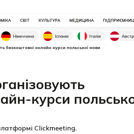
ОМІКА
СВІТ
КУЛЬТУРА
МЕДИЦИНА
ПІДПРИЄМНИ
Німеччина
Іспанія
Італія
Австр
ють безкоштовні онлайн-курси польської мови
рганізовують
айн-курси польсько
латформі Clickmeeting.