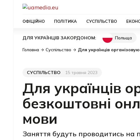
ОФІЦІЙНО
ПОЛІТИКА
СУСПІЛЬСТВО
ЕКОН
Польща
ДЛЯ УКРАЇНЦІВ ЗАКОРДОНОМ:
Головна
Суспільство
Для українців організову
СУСПІЛЬСТВО
15 травня 2023
Категорія
Дата публікації
Для українців о
безкоштовні онл
мови
Заняття будуть проводитись на п