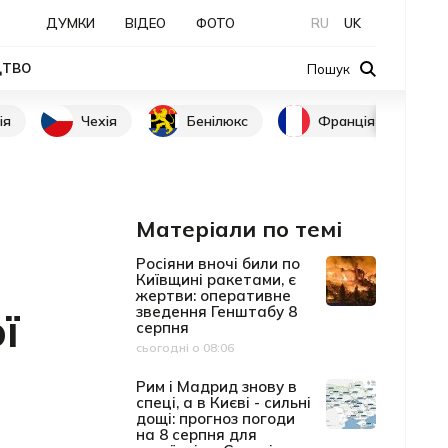
ДУМКИ
ВІДЕО
ФОТО
RU
UK
ЦТВО
Пошук
ія
Чехія
Бенілюкс
Франція
Матеріали по темі
Росіяни вночі били по
Київщині ракетами, є
жертви: оперативне
ї
зведення Генштабу 8
серпня
сьогодні о 08:06
Дата публікації
Рим і Мадрид знову в
спеці, а в Києві - сильні
дощі: прогноз погоди
на 8 серпня для