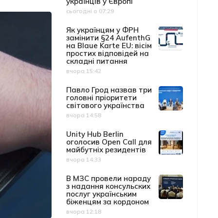
українців у Європі
сьогодні о 07:29
Дата публікації
Як українцям у ФРН
замінити §24 AufenthG
на Blaue Karte EU: вісім
простих відповідей на
складні питання
вчора 15:42
Дата публікації
Павло Грод назвав три
головні пріоритети
світового українства
вчора 14:58
Дата публікації
Unity Hub Berlin
оголосив Open Call для
майбутніх резидентів
вчора 14:33
Дата публікації
В МЗС провели нараду
з надання консульских
послуг українським
біженцям за кордоном
вчора 12:18
Дата публікації