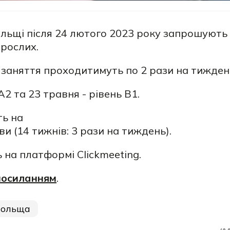
Польщі після 24 лютого 2023 року запрошують
орослих.
, заняття проходитимуть по 2 рази на тижден
А2 та 23 травня - pівень В1.
ть на
и (14 тижнів: 3 рази на тиждень).
на платформі Clickmeeting.
посиланням
.
ольща