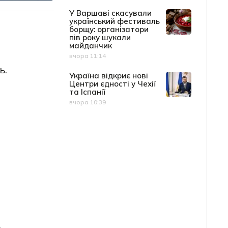
У Варшаві скасували
український фестиваль
борщу: організатори
пів року шукали
майданчик
вчора 11:14
Дата публікації
ь.
Україна відкриє нові
Центри єдності у Чехії
та Іспанії
вчора 10:39
Дата публікації