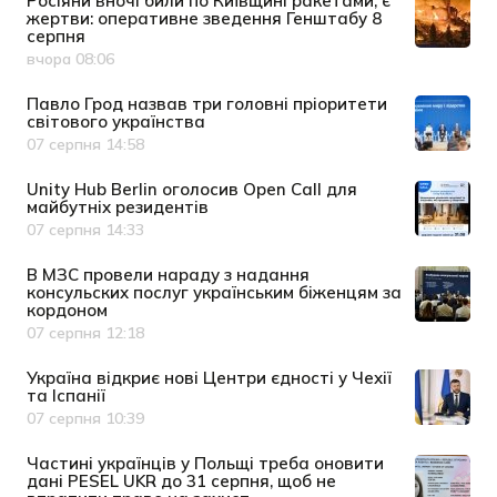
Росіяни вночі били по Київщині ракетами, є
жертви: оперативне зведення Генштабу 8
серпня
вчора 08:06
Дата публікації
Павло Грод назвав три головні пріоритети
світового українства
07 серпня 14:58
Дата публікації
Unity Hub Berlin оголосив Open Call для
майбутніх резидентів
07 серпня 14:33
Дата публікації
В МЗС провели нараду з надання
консульских послуг українським біженцям за
кордоном
07 серпня 12:18
Дата публікації
Україна відкриє нові Центри єдності у Чехії
та Іспанії
07 серпня 10:39
Дата публікації
Частині українців у Польщі треба оновити
дані PESEL UKR до 31 серпня, щоб не