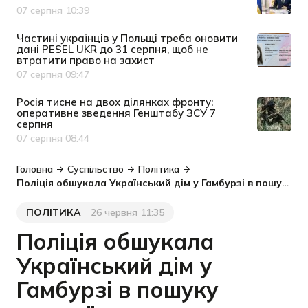
07 серпня 10:39
Дата публікації
Частині українців у Польщі треба оновити
дані PESEL UKR до 31 серпня, щоб не
втратити право на захист
07 серпня 09:47
Дата публікації
Росія тисне на двох ділянках фронту:
оперативне зведення Генштабу ЗСУ 7
серпня
07 серпня 08:44
Дата публікації
Головна
Суспільство
Політика
Поліція обшукала Український дім у Гамбурзі в пошуку шахраїв
ПОЛІТИКА
26 червня 11:35
Категорія
Дата публікації
Поліція обшукала
Український дім у
Гамбурзі в пошуку