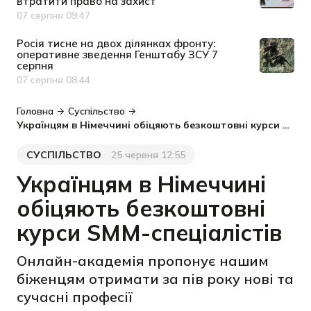
втратити право на захист
07 серпня 09:47
Дата публікації
Росія тисне на двох ділянках фронту:
оперативне зведення Генштабу ЗСУ 7
серпня
07 серпня 08:44
Дата публікації
Головна
Суспільство
Українцям в Німеччині обіцяють безкоштовні курси SMM-спеціалістів
СУСПІЛЬСТВО
25 червня 12:55
Категорія
Дата публікації
Українцям в Німеччині
обіцяють безкоштовні
курси SMM-спеціалістів
Онлайн-академія пропонує нашим
біженцям отримати за пів року нові та
сучасні професії