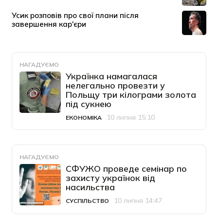
НАГАДУЄМО
Українка намагалася
нелегально провезти у
Польщу три кілограми золота
під сукнею
10 липня 15:10
ЕКОНОМІКА
Категорія
Дата публікації
НАГАДУЄМО
СФУЖО проведе семінар по
захисту українок від
насильства
10 липня 14:47
СУСПІЛЬСТВО
Категорія
Дата публікації