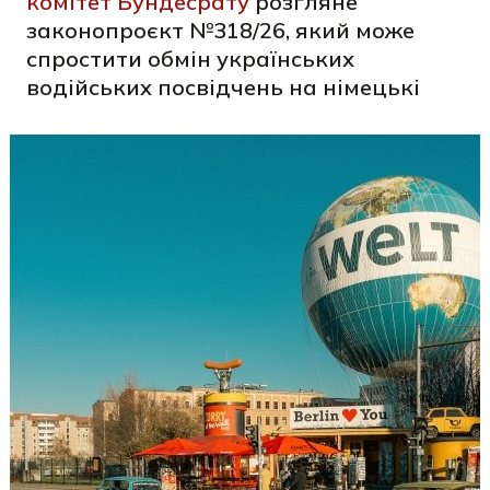
комітет Бундесрату
розгляне
законопроєкт №318/26, який може
спростити обмін українських
водійських посвідчень на німецькі