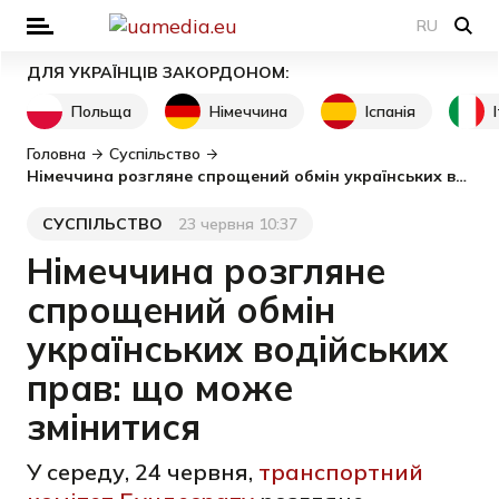
RU
ДЛЯ УКРАЇНЦІВ ЗАКОРДОНОМ:
Польща
Німеччина
Іспанія
Головна
Суспільство
Німеччина розгляне спрощений обмін українських водійських прав: що може змінитися
СУСПІЛЬСТВО
23 червня 10:37
Категорія
Дата публікації
Німеччина розгляне
спрощений обмін
українських водійських
прав: що може
змінитися
У середу, 24 червня,
транспортний