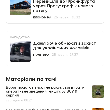
Перемишля до Франкфурта
через Прагу: графік нового
потягу
25 червня 18:32
ЕКОНОМІКА
Категорія
Дата публікації
НАГАДУЄМО
Данія хоче обмежити захист
для українських чоловіків
25 червня 17:27
ПОЛІТИКА
Категорія
Дата публікації
Матеріали по темі
Ворог посилює тиск і не рахує свої втрати:
оперативне зведення Генштабу ЗСУ 9
серпня
сьогодні о 08:24
Дата публікації