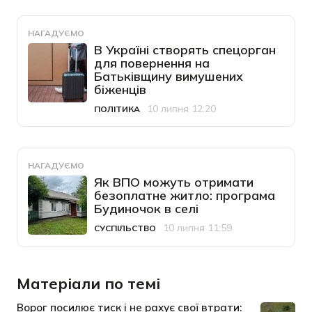
НАГАДУЄМО
В Україні створять спецорган
для повернення на
Батьківщину вимушених
біженців
10 липня 12:20
ПОЛІТИКА
Категорія
Дата публікації
НАГАДУЄМО
Як ВПО можуть отримати
безоплатне житло: програма
Будиночок в селі
10 липня 11:59
СУСПІЛЬСТВО
Категорія
Дата публікації
Матеріали по темі
Ворог посилює тиск і не рахує свої втрати: