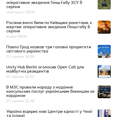
оперативне зведення Генштабу ЗСУ 9
серпня
сьогодні о 08:24
Дата публікації
Росіяни вночі били по Київщині ракетами, є
жертви: оперативне зведення Генштабу 8
серпня
вчора 08:06
Дата публікації
Павло Грод назвав три головні пріоритети
світового українства
07 серпня 14:58
Дата публікації
Unity Hub Berlin оголосив Open Call для
майбутніх резидентів
07 серпня 14:33
Дата публікації
В МЗС провели нараду з надання
консульских послуг українським біженцям за
кордоном
07 серпня 12:18
Дата публікації
Україна відкриє нові Центри єдності у Чехії
та Іспанії