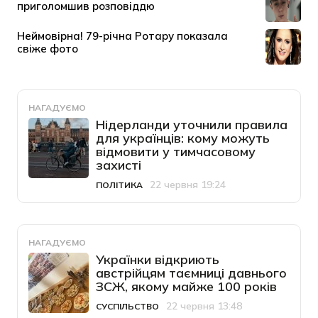
НАГАДУЄМО
Нідерланди уточнили правила
для українців: кому можуть
відмовити у тимчасовому
захисті
22 червня 19:24
ПОЛІТИКА
Категорія
Дата публікації
НАГАДУЄМО
Українки відкриють
австрійцям таємниці давнього
ЗСЖ, якому майже 100 років
22 червня 13:48
СУСПІЛЬСТВО
Категорія
Дата публікації