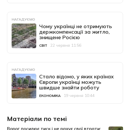
НАГАДУЄМО
Чому українці не отримують
держкомпенсації за житло,
знищене Росією
22 червня 11:56
СВІТ
Категорія
Дата публікації
НАГАДУЄМО
Стало відомо, у яких країнах
Європи українці можуть
швидше знайти роботу
19 червня 10:44
ЕКОНОМІКА
Категорія
Дата публікації
Матеріали по темі
Ворог посилює тиск і не рахує свої втрати: