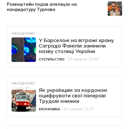
НАГАДУЄМО
У Барселоні на вітражі храму
Саграда Фамілія замінили
назву столиці України
25 червня 11:49
СУСПІЛЬСТВО
Категорія
Дата публікації
НАГАДУЄМО
Як українцям за кордоном
оцифрувати свої паперові
Трудові книжки
24 червня 12:27
ЕКОНОМІКА
Категорія
Дата публікації