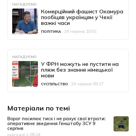
НАГАДУЄМО
Комерційний фашист Окамура
пообіцяв українцям у Чехії
важкі часи
24 червня 10:01
ПОЛІТИКА
Категорія
Дата публікації
НАГАДУЄМО
У ФРН можуть не пустити на
пляж без знання німецької
мови
24 червня 09:17
СУСПІЛЬСТВО
Категорія
Дата публікації
Матеріали по темі
Ворог посилює тиск і не рахує свої втрати:
оперативне зведення Генштабу ЗСУ 9
серпня
сьогодні о 08:24