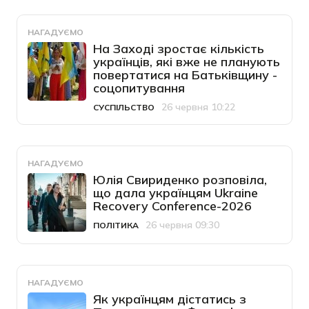
НАГАДУЄМО
На Заході зростає кількість
українців, які вже не планують
повертатися на Батьківщину -
соцопитування
26 червня 10:22
СУСПІЛЬСТВО
Категорія
Дата публікації
НАГАДУЄМО
Юлія Свириденко розповіла,
що дала українцям Ukraine
Recovery Conference-2026
26 червня 09:30
ПОЛІТИКА
Категорія
Дата публікації
НАГАДУЄМО
Як українцям дістатись з