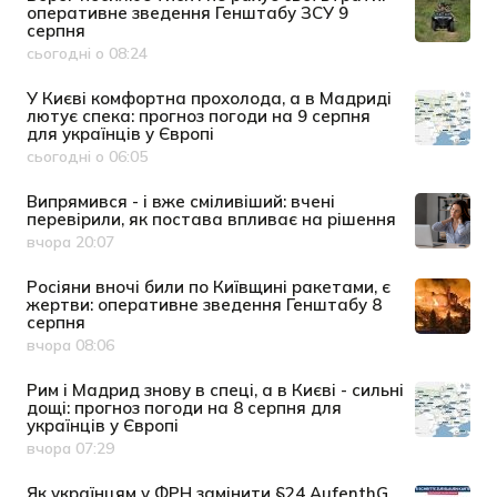
оперативне зведення Генштабу ЗСУ 9
серпня
сьогодні о 08:24
Дата публікації
У Києві комфортна прохолода, а в Мадриді
лютує спека: прогноз погоди на 9 серпня
для українців у Європі
сьогодні о 06:05
Дата публікації
Випрямився - і вже сміливіший: вчені
перевірили, як постава впливає на рішення
вчора 20:07
Дата публікації
Росіяни вночі били по Київщині ракетами, є
жертви: оперативне зведення Генштабу 8
серпня
вчора 08:06
Дата публікації
Рим і Мадрид знову в спеці, а в Києві - сильні
дощі: прогноз погоди на 8 серпня для
українців у Європі
вчора 07:29
Дата публікації
Як українцям у ФРН замінити §24 AufenthG