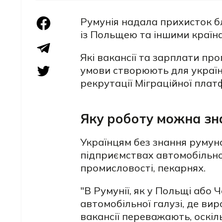
Румунія надала прихисток бл
із Польщею та іншими країна
Які вакансії та зарплати про
умови створюють для україно
рекрутації Міграційної пла
Яку роботу можна зна
Українцям без знання румунс
підприємствах автомобільної
промисловості, пекарнях.
"В Румунії, як у Польщі або 
автомобільної галузі, де ви
вакансії переважають, оскіл