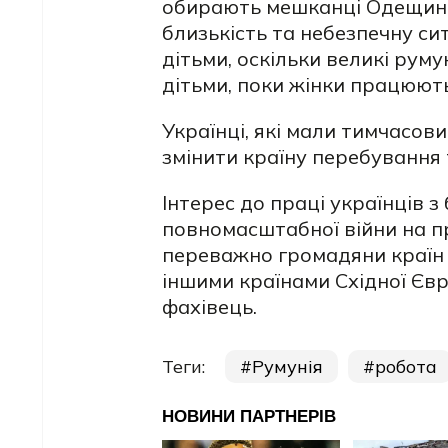
обирають мешканці Одещини
близькість та небезпечну си
дітьми, оскільки великі рум
дітьми, поки жінки працюют
Українці, які мали тимчасови
змінити країну перебування 
Інтерес до праці українців 
повномасштабної війни на пр
переважно громадяни країн 
іншими країнами Східної Євр
фахівець.
Теги:
Румунія
робота