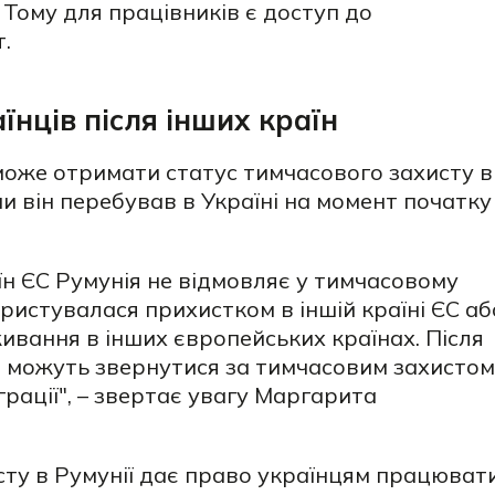
. Тому для працівників є доступ до
.
їнців після інших країн
оже отримати статус тимчасового захисту в
чи він перебував в Україні на момент початку
аїн ЄС Румунія не відмовляє у тимчасовому
ристувалася прихистком в іншій країні ЄС аб
живання в інших європейських країнах. Після
ці можуть звернутися за тимчасовим захистом
іграції", – звертає увагу Маргарита
сту в Румунії дає право українцям працюват