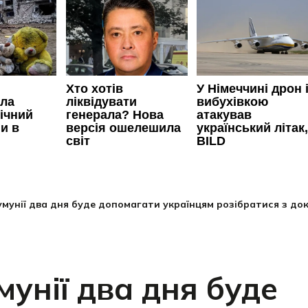
умунії два дня буде допомагати українцям розібратися з д
мунії два дня буде