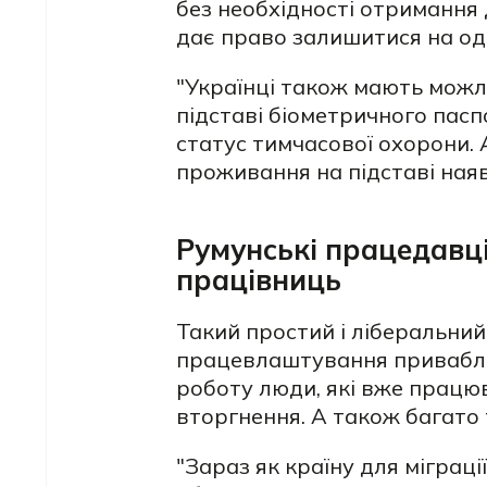
без необхідності отримання
дає право залишитися на оди
"Українці також мають можл
підставі біометричного пасп
статус тимчасової охорони. 
проживання на підставі наяв
Румунські працедавці
працівниць
Такий простий і ліберальний 
працевлаштування приваблює
роботу люди, які вже працю
вторгнення. А також багато 
"Зараз як країну для міграції