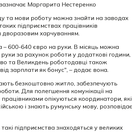
 – зазначає Маргарита Нестеренко
ду та мови роботу можна знайти на заводах
х таких підприємствах працівників
 дворазовим харчуванням.
 – 600-640 євро на руки. В місяць можна
 руки за рахунок роботи у додаткові години,
іздво та Великдень роботодавці також
д зарплати як бонус", – додає вона.
дають безкоштовно житло, забезпечують
оботи. Для полегшення комунікації на
 працівниками опікуються
координатори, які
сійською і знають румунську мову, розповіда
о такі підприємства знаходяться у великих