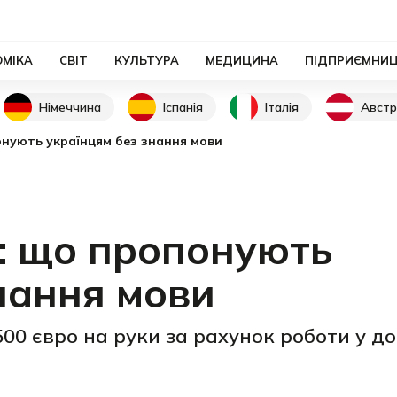
ОМІКА
СВІТ
КУЛЬТУРА
МЕДИЦИНА
ПІДПРИЄМНИ
Німеччина
Іспанія
Італія
Австр
онують українцям без знання мови
ї: що пропонують
нання мови
00 євро на руки за рахунок роботи у д