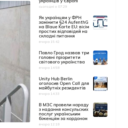
українців у Європі
сьогодні о 07:29
Дата публікації
Як українцям у ФРН
замінити §24 AufenthG
на Blaue Karte EU: вісім
простих відповідей на
складні питання
вчора 15:42
Дата публікації
Павло Грод назвав три
головні пріоритети
світового українства
вчора 14:58
Дата публікації
Unity Hub Berlin
оголосив Open Call для
майбутніх резидентів
вчора 14:33
Дата публікації
В МЗС провели нараду
з надання консульских
послуг українським
біженцям за кордоном
вчора 12:18
Дата публікації