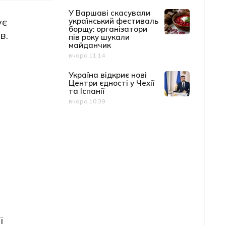
У Варшаві скасували
ує
український фестиваль
борщу: організатори
в.
пів року шукали
майданчик
вчора 11:14
Дата публікації
Україна відкриє нові
Центри єдності у Чехії
та Іспанії
вчора 10:39
Дата публікації
ї