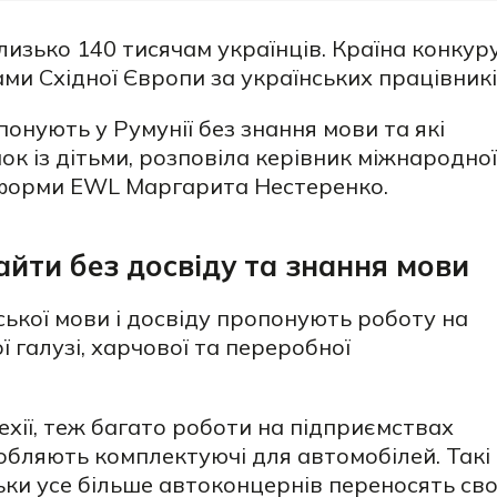
изько 140 тисячам українців. Країна конкур
ми Східної Європи за українських працівникі
понують у Румунії без знання мови та які
к із дітьми,
розповіла керівник міжнародної
тформи EWL
Маргарита Нестеренко.
йти без досвіду та знання мови
ької мови і досвіду пропонують роботу на
 галузі, харчової та переробної
Чехії, теж багато роботи на підприємствах
робляють комплектуючі для автомобілей. Такі
ьки усе більше автоконцернів переносять сво