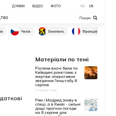
ДУМКИ
ВІДЕО
ФОТО
RU
UK
ЦТВО
Пошук
ія
Чехія
Бенілюкс
Франція
Матеріали по темі
Росіяни вночі били по
Київщині ракетами, є
жертви: оперативне
зведення Генштабу 8
серпня
1 годину тому
Дата публікації
одаткові
Рим і Мадрид знову в
спеці, а в Києві - сильні
дощі: прогноз погоди
на 8 серпня для