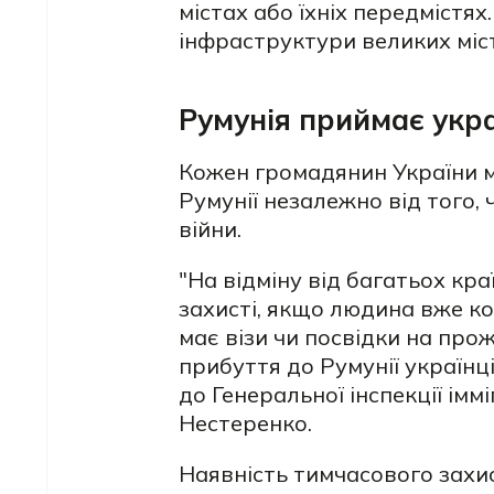
містах або їхніх передмістях
інфраструктури великих міст
Румунія приймає укра
Кожен громадянин України м
Румунії незалежно від того, 
війни.
"На відміну від багатьох кр
захисті, якщо людина вже ко
має візи чи посвідки на про
прибуття до Румунії україн
до Генеральної інспекції імм
Нестеренко.
Наявність тимчасового захи