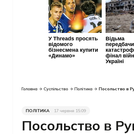
Головна
Суспільство
Політика
Посольство в Р
ПОЛІТИКА
17 червня 15:09
Категорія
Дата публікації
Посольство в Ру