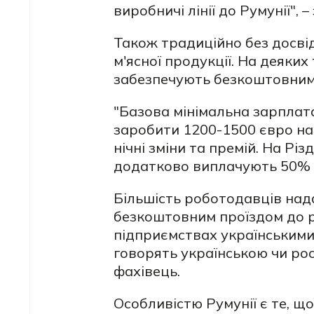
виробничі лінії до Румунії",
Також традиційно без досві
м'ясної продукції. На деяки
забезпечують безкоштовним
"Базова мінімальна зарплата
заробити
1200-1500 євро
на
нічні зміни та премій. На Р
додатково виплачують 50% ві
Більшість роботодавців на
безкоштовним проїздом до р
підприємствах українськими
говорять українською
чи ро
фахівець.
Особливістю Румунії є те, щ