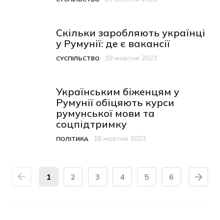
Категорія
Дата публікації
Скільки заробляють українці
у Румунії: де є вакансії
19 жовтня 2023
СУСПІЛЬСТВО
Категорія
Дата публікації
Українським біженцям у
Румунії обіцяють курси
румунської мови та
соцпідтримку
18 жовтня 2023
ПОЛІТИКА
Категорія
Дата публікації
1
2
3
4
5
6