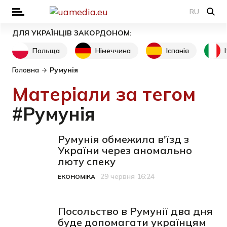
RU
ДЛЯ УКРАЇНЦІВ ЗАКОРДОНОМ:
Польща
Німеччина
Іспанія
Головна
Румунія
Матеріали за тегом
#Румунія
Румунія обмежила в'їзд з
України через аномально
люту спеку
29 червня 16:24
ЕКОНОМІКА
Категорія
Дата публікації
Посольство в Румунії два дня
буде допомагати українцям