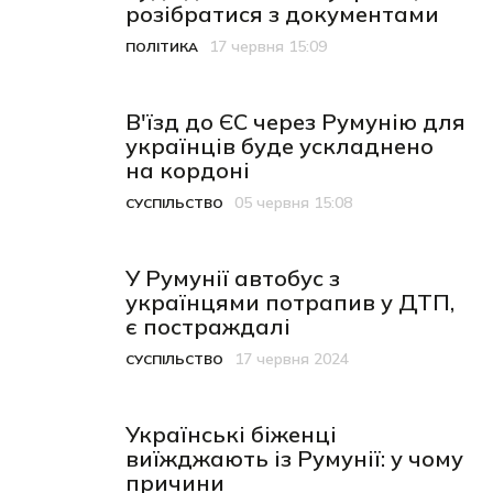
розібратися з документами
17 червня 15:09
ПОЛІТИКА
Категорія
Дата публікації
В'їзд до ЄС через Румунію для
українців буде ускладнено
на кордоні
05 червня 15:08
СУСПІЛЬСТВО
Категорія
Дата публікації
У Румунії автобус з
українцями потрапив у ДТП,
є постраждалі
17 червня 2024
СУСПІЛЬСТВО
Категорія
Дата публікації
Українські біженці
виїжджають із Румунії: у чому
причини