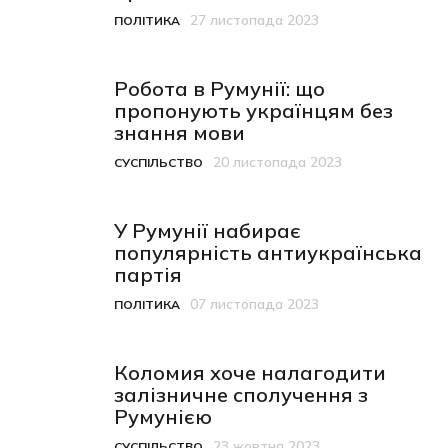
27 листопада 2023
ПОЛІТИКА
Категорія
Дата публікації
Робота в Румунії: що
пропонують українцям без
знання мови
20 листопада 2023
СУСПІЛЬСТВО
Категорія
Дата публікації
У Румунії набирає
популярність антиукраїнська
партія
07 листопада 2023
ПОЛІТИКА
Категорія
Дата публікації
Коломия хоче налагодити
залізничне сполучення з
Румунією
23 жовтня 2023
СУСПІЛЬСТВО