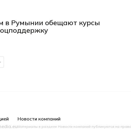
м в Румынии обещают курсы
соцподдержку
цией
Новости компаний
edia.eu
Материалы в разделе Новости компаний публикуются на прав