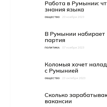
Работа в Румынии: ч
знания языка
20 ноября 2023
Категория
Дата публикации
ОБЩЕСТВО
В Румынии набирает 
партия
07 ноября 2023
Категория
Дата публикации
ПОЛИТИКА
Коломыя хочет нала
с Румынией
23 октября 2023
Категория
Дата публикации
ОБЩЕСТВО
Сколько зарабатываю
вакансии