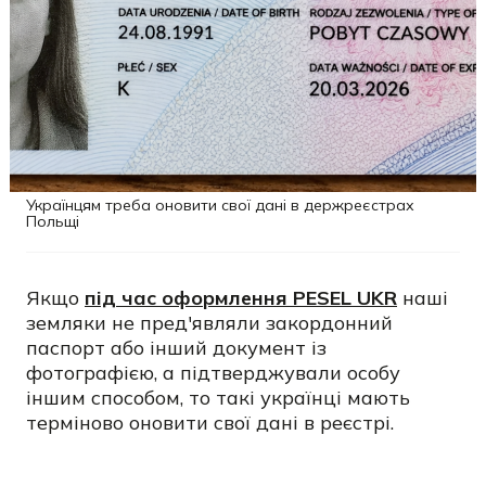
Українцям треба оновити свої дані в держреєстрах
Польщі
Якщо
під час оформлення PESEL UKR
наші
земляки не пред'являли закордонний
паспорт або інший документ із
фотографією, а підтверджували особу
іншим способом, то такі українці мають
терміново оновити свої дані в реєстрі.
Інакше з 1 вересня 2026 року вони можуть
втратити тимчасовий захист і право на