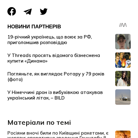
Матеріали по темі
Росіяни вночі били по Київщині ракетами, є
жертви: оперативне зведення Генштабу 8