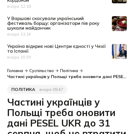
кордоном
вчора 12:18
Дата публікації
У Варшаві скасували український
фестиваль борщу: організатори пів року
шукали майданчик
вчора 11:14
Дата публікації
Україна відкриє нові Центри єдності у Чехії
та Іспанії
вчора 10:39
Дата публікації
Головна
Суспільство
Політика
Частині українців у Польщі треба оновити дані PESEL UKR до 31 серпня, щоб не втратити право на захист
ПОЛІТИКА
вчора 09:47
Категорія
Дата публікації
Частині українців у
Польщі треба оновити
дані PESEL UKR до 31
серпня, щоб не втратити