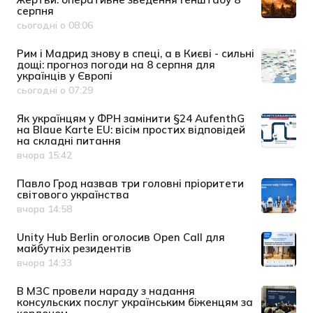
серпня
сьогодні о 08:06
Дата публікації
Рим і Мадрид знову в спеці, а в Києві - сильні
дощі: прогноз погоди на 8 серпня для
українців у Європі
сьогодні о 07:29
Дата публікації
Як українцям у ФРН замінити §24 AufenthG
на Blaue Karte EU: вісім простих відповідей
на складні питання
вчора 15:42
Дата публікації
Павло Грод назвав три головні пріоритети
світового українства
вчора 14:58
Дата публікації
Unity Hub Berlin оголосив Open Call для
майбутніх резидентів
вчора 14:33
Дата публікації
В МЗС провели нараду з надання
консульских послуг українським біженцям за