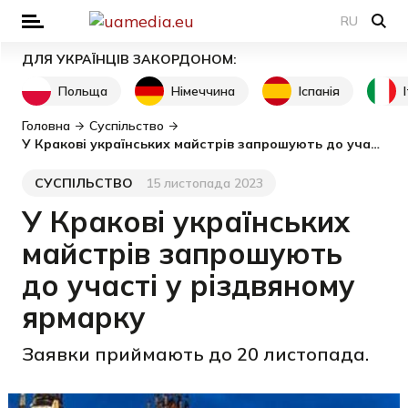
RU
ДЛЯ УКРАЇНЦІВ ЗАКОРДОНОМ:
Польща
Німеччина
Іспанія
Головна
Суспільство
У Кракові українських майстрів запрошують до участі у різдвяному ярмарку
СУСПІЛЬСТВО
15 листопада 2023
Категорія
Дата публікації
У Кракові українських
майстрів запрошують
до участі у різдвяному
ярмарку
Заявки приймають до 20 листопада.