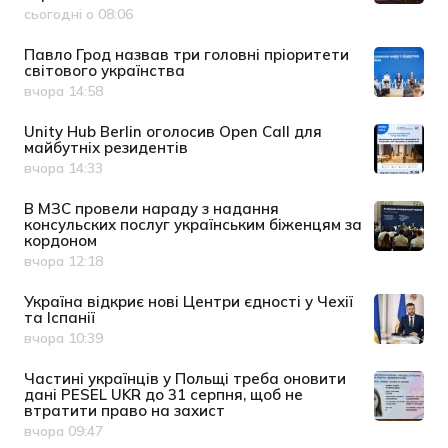
сьогодні о 08:06
Дата публікації
Павло Грод назвав три головні пріоритети
світового українства
вчора 14:58
Дата публікації
Unity Hub Berlin оголосив Open Call для
майбутніх резидентів
вчора 14:33
Дата публікації
В МЗС провели нараду з надання
консульских послуг українським біженцям за
кордоном
вчора 12:18
Дата публікації
Україна відкриє нові Центри єдності у Чехії
та Іспанії
вчора 10:39
Дата публікації
Частині українців у Польщі треба оновити
дані PESEL UKR до 31 серпня, щоб не
втратити право на захист
вчора 09:47
Дата публікації