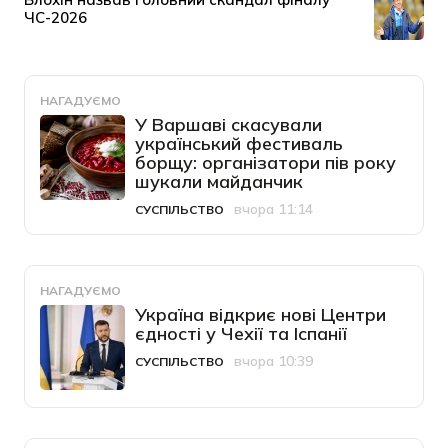
НАГАДУЄМО
У Варшаві скасували
український фестиваль
борщу: організатори пів року
шукали майданчик
вчора 11:14
СУСПІЛЬСТВО
Категорія
Дата публікації
НАГАДУЄМО
Україна відкриє нові Центри
єдності у Чехії та Іспанії
вчора 10:39
СУСПІЛЬСТВО
Категорія
Дата публікації