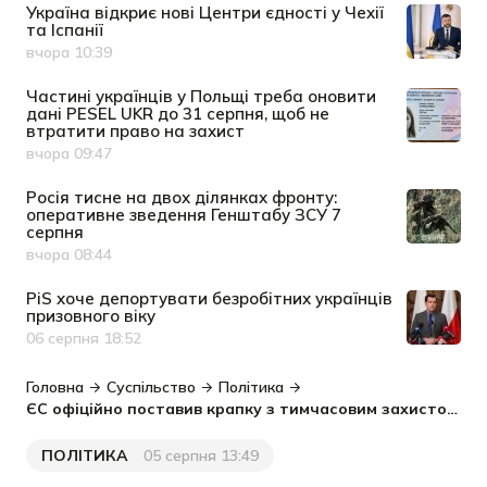
Україна відкриє нові Центри єдності у Чехії
та Іспанії
вчора 10:39
Дата публікації
Частині українців у Польщі треба оновити
дані PESEL UKR до 31 серпня, щоб не
втратити право на захист
вчора 09:47
Дата публікації
Росія тисне на двох ділянках фронту:
оперативне зведення Генштабу ЗСУ 7
серпня
вчора 08:44
Дата публікації
PiS хоче депортувати безробітних українців
призовного віку
06 серпня 18:52
Дата публікації
Головна
Суспільство
Політика
ЄС офіційно поставив крапку з тимчасовим захистом до 2028 року: що мають знати українці
ПОЛІТИКА
05 серпня 13:49
Категорія
Дата публікації