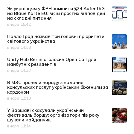
Як українцям у ФРН замінити §24 AufenthG
на Blaue Karte EU: вісім простих відповідей
на складні питання
вчора 15:42
Дата публікації
Павло Грод назвав три головні пріоритети
світового українства
вчора 14:58
Дата публікації
Unity Hub Berlin оголосив Open Call для
майбутніх резидентів
вчора 14:33
Дата публікації
В МЗС провели нараду з надання
консульских послуг українським біженцям за
кордоном
вчора 12:18
Дата публікації
У Варшаві скасували український
фестиваль борщу: організатори пів року
шукали майданчик
вчора 11:14
Дата публікації