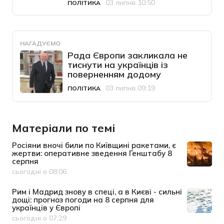
03 липня 10:50
ПОЛІТИКА
Категорія
Дата публікації
НАГАДУЄМО
Рада Європи закликала не
тиснути на українців із
поверненням додому
03 липня 09:19
ПОЛІТИКА
Категорія
Дата публікації
Матеріали по темі
Росіяни вночі били по Київщині ракетами, є
жертви: оперативне зведення Генштабу 8
серпня
сьогодні о 08:06
Дата публікації
Рим і Мадрид знову в спеці, а в Києві - сильні
дощі: прогноз погоди на 8 серпня для
українців у Європі
сьогодні о 07:29
Дата публікації