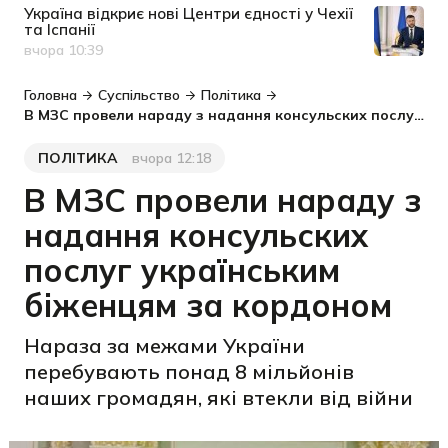
Україна відкриє нові Центри єдності у Чехії
та Іспанії
вчора 10:39
Дата публікації
Головна
Суспільство
Політика
В МЗС провели нараду з надання консульских послуг українським біженцям за кордоном
ПОЛІТИКА
вчора 12:18
Категорія
Дата публікації
В МЗС провели нараду з
надання консульских
послуг українським
біженцям за кордоном
Нараза за межами України
перебувають понад 8 мільйонів
наших громадян, які втекли від війни