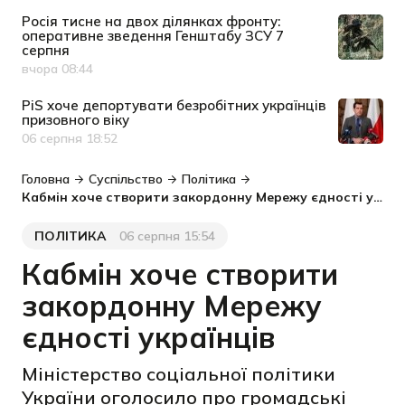
Росія тисне на двох ділянках фронту:
оперативне зведення Генштабу ЗСУ 7
серпня
вчора 08:44
Дата публікації
PiS хоче депортувати безробітних українців
призовного віку
06 серпня 18:52
Дата публікації
Головна
Суспільство
Політика
Кабмін хоче створити закордонну Мережу єдності українців
ПОЛІТИКА
06 серпня 15:54
Категорія
Дата публікації
Кабмін хоче створити
закордонну Мережу
єдності українців
Міністерство соціальної політики
України оголосило про громадські