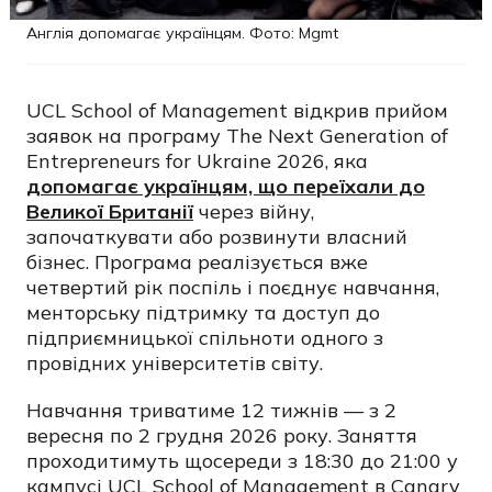
Англія допомагає українцям. Фото: Mgmt
UCL School of Management відкрив прийом
заявок на програму The Next Generation of
Entrepreneurs for Ukraine 2026, яка
допомагає українцям, що переїхали до
Великої Британії
через війну,
започаткувати або розвинути власний
бізнес. Програма реалізується вже
четвертий рік поспіль і поєднує навчання,
менторську підтримку та доступ до
підприємницької спільноти одного з
провідних університетів світу.
Навчання триватиме 12 тижнів — з 2
вересня по 2 грудня 2026 року. Заняття
проходитимуть щосереди з 18:30 до 21:00 у
кампусі UCL School of Management в Canary