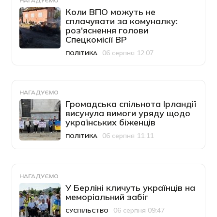
НАГАДУЄМО
Коли ВПО можуть не
сплачувати за комуналку:
роз'яснення голови
Спецкомісії ВР
06 серпня 12:07
ПОЛІТИКА
Категорія
Дата публікації
НАГАДУЄМО
Громадська спільнота Ірландії
висунула вимоги уряду щодо
українських біженців
06 серпня 11:11
ПОЛІТИКА
Категорія
Дата публікації
НАГАДУЄМО
У Берліні кличуть українців на
меморіальний забіг
06 серпня 09:47
СУСПІЛЬСТВО
Категорія
Дата публікації