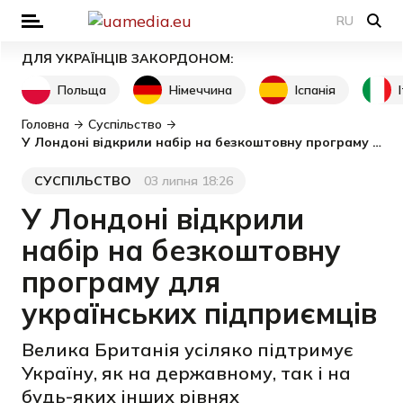
RU
ДЛЯ УКРАЇНЦІВ ЗАКОРДОНОМ:
Польща
Німеччина
Іспанія
Головна
Суспільство
У Лондоні відкрили набір на безкоштовну програму для українських підприємців
СУСПІЛЬСТВО
03 липня 18:26
Категорія
Дата публікації
У Лондоні відкрили
набір на безкоштовну
програму для
українських підприємців
Велика Британія усіляко підтримує
Україну, як на державному, так і на
будь-яких інших рівнях