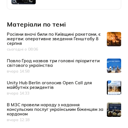
Матеріали по темі
Росіяни вночі били по Київщині ракетами, є
жертви: оперативне зведення Генштабу 8
серпня
сьогодні о 08:06
Дата публікації
Павло Грод назвав три головні пріоритети
світового українства
вчора 14:58
Дата публікації
Unity Hub Berlin оголосив Open Call для
майбутніх резидентів
вчора 14:33
Дата публікації
В МЗС провели нараду з надання
консульских послуг українським біженцям за
кордоном
вчора 12:18
Дата публікації