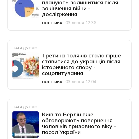
планують залишитися після
закінчення війни -
дослідження
03 липня 12:36
ПОЛІТИКА
Категорія
Дата публікації
НАГАДУЄМО
Третина поляків стала гірше
ставитися до українців після
історичного спору -
соцопитування
03 липня 12:04
ПОЛІТИКА
Категорія
Дата публікації
НАГАДУЄМО
Київ та Берлін вже
обговорюють повернення
чоловіків призовного віку -
посол України