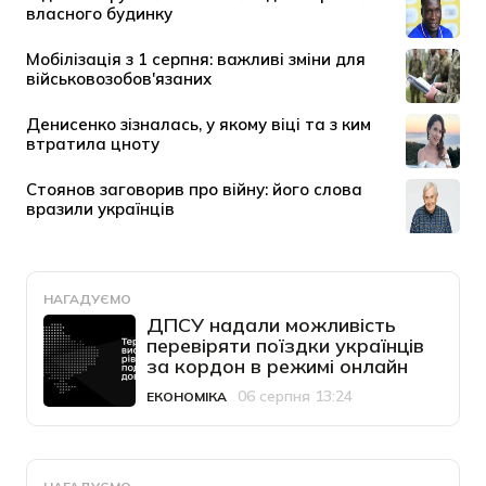
НАГАДУЄМО
ДПСУ надали можливість
перевіряти поїздки українців
за кордон в режимі онлайн
06 серпня 13:24
ЕКОНОМІКА
Категорія
Дата публікації