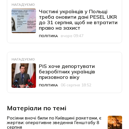
НАГАДУЄМО
Частині українців у Польщі
треба оновити дані PESEL UKR
до 31 серпня, щоб не втратити
право на захист
вчора 09:47
ПОЛІТИКА
Категорія
Дата публікації
НАГАДУЄМО
PiS хоче депортувати
безробітних українців
призовного віку
06 серпня 18:52
ПОЛІТИКА
Категорія
Дата публікації
Матеріали по темі
Росіяни вночі били по Київщині ракетами, є
жертви: оперативне зведення Генштабу 8
серпня