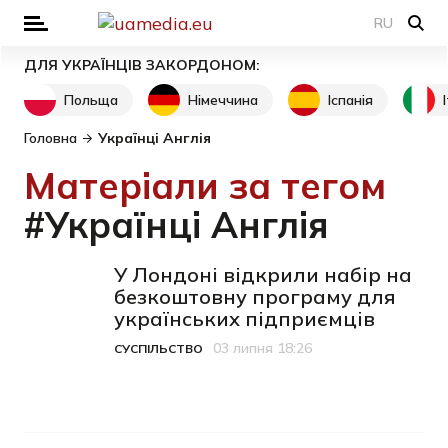
RU
ДЛЯ УКРАЇНЦІВ ЗАКОРДОНОМ:
Польща
Німеччина
Іспанія
Головна
Українці Англія
Матеріали за тегом
#Українці Англія
У Лондоні відкрили набір на
безкоштовну програму для
українських підприємців
03 липня 18:26
СУСПІЛЬСТВО
Категорія
Дата публікації