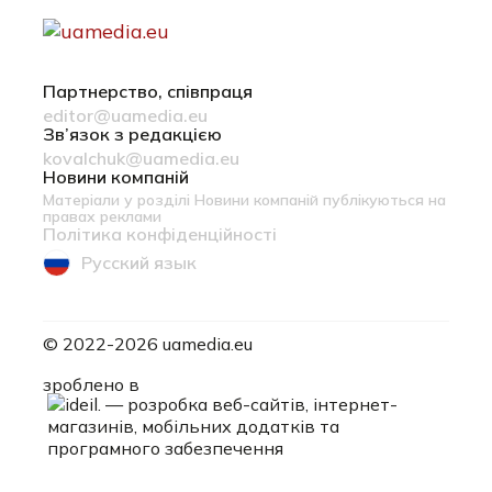
Партнерство, співпраця
editor@uamedia.eu
Зв’язок з редакцією
kovalchuk@uamedia.eu
Новини компаній
Матеріали у розділі Новини компаній публікуються на
правах реклами
Політика конфіденційності
Русский язык
© 2022-2026 uamedia.eu
ideil.
зроблено в