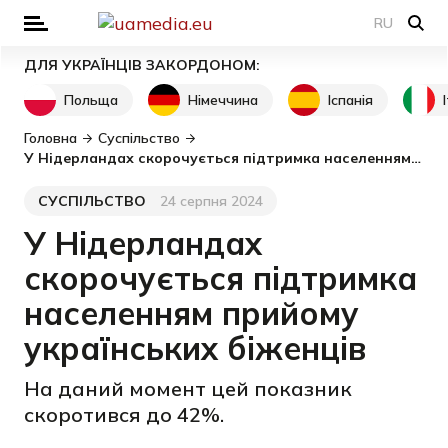
RU
ДЛЯ УКРАЇНЦІВ ЗАКОРДОНОМ:
Польща
Німеччина
Іспанія
Головна
Суспільство
У Нідерландах скорочується підтримка населенням прийому українських біженців
СУСПІЛЬСТВО
24 серпня 2024
Категорія
Дата публікації
У Нідерландах
скорочується підтримка
населенням прийому
українських біженців
На даний момент цей показник
скоротився до 42%.