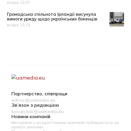
вчора 12:07
Дата публікації
Громадська спільнота Ірландії висунула
вимоги уряду щодо українських біженців
вчора 11:11
Дата публікації
Партнерство, співпраця
editor@uamedia.eu
Зв’язок з редакцією
kovalchuk@uamedia.eu
Новини компаній
Матеріали у розділі Новини компаній публікуються на
правах реклами