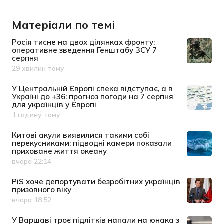
Матеріали по темі
Росія тисне на двох ділянках фронту:
оперативне зведення Генштабу ЗСУ 7
серпня
29 хвилин тому
Дата публікації
У Центральній Європі спека відступає, а в
Україні до +36: прогноз погоди на 7 серпня
для українців у Європі
1 годину тому
Дата публікації
Китові акули виявилися такими собі
перекусниками: підводні камери показали
приховане життя океану
вчора 22:14
Дата публікації
PiS хоче депортувати безробітних українців
призовного віку
вчора 18:52
Дата публікації
У Варшаві троє підлітків напали на юнака з