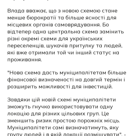
Влада вважає, що з новою схемою стане
менше бюрократії та більше ясності для
місцевих органів самоврядування. Бо
відтепер одна центральна схема замінить
різні окремі схеми для українських
переселенців, шукачів притулку та людей,
які вже отримали той чи інший статус на
проживання.
"Нова схема дасть муніципалітетам більше
фінансової визначеності на довгий термін і
розширить можливості для інвестицій.
Завдяки цій новій схемі муніципалітети
зможуть гнучко використовувати одну
локацію для різних цільових груп. Це
зменшить ризик простою порожніх місць.
Муніципалітети самі визначатимуть, яку
групу людей і в якій локації розміщувати", -