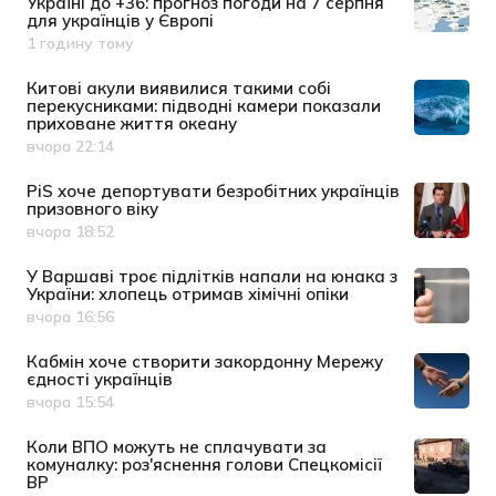
Україні до +36: прогноз погоди на 7 серпня
для українців у Європі
1 годину тому
Дата публікації
Китові акули виявилися такими собі
перекусниками: підводні камери показали
приховане життя океану
вчора 22:14
Дата публікації
PiS хоче депортувати безробітних українців
призовного віку
вчора 18:52
Дата публікації
У Варшаві троє підлітків напали на юнака з
України: хлопець отримав хімічні опіки
вчора 16:56
Дата публікації
Кабмін хоче створити закордонну Мережу
єдності українців
вчора 15:54
Дата публікації
Коли ВПО можуть не сплачувати за
комуналку: роз'яснення голови Спецкомісії
ВР