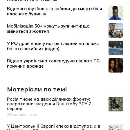
Матеріали по темі
Росія тисне на двох ділянках фронту:
оперативне зведення Генштабу ЗСУ 7
серпня
29 хвилин тому
Дата публікації
У Центральній Європі спека відступає, а в