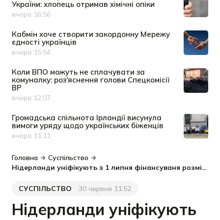
України: хлопець отримав хімічні опіки
вчора 16:56
Дата публікації
Кабмін хоче створити закордонну Мережу
єдності українців
вчора 15:54
Дата публікації
Коли ВПО можуть не сплачувати за
комуналку: роз'яснення голови Спецкомісії
ВР
вчора 12:07
Дата публікації
Громадська спільнота Ірландії висунула
вимоги уряду щодо українських біженців
вчора 11:11
Дата публікації
Головна
Суспільство
Нідерланди уніфікують з 1 липня фінансуваня розміщення українців та інших біженців
СУСПІЛЬСТВО
30 червня 11:52
Категорія
Дата публікації
Нідерланди уніфікують