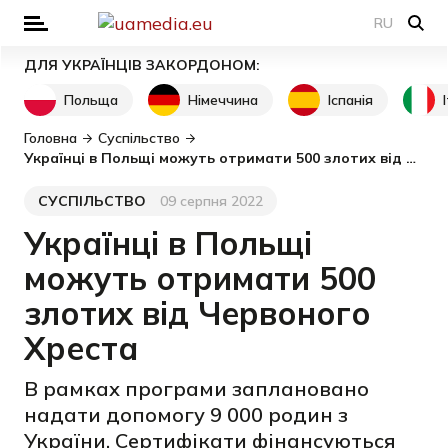
RU
ДЛЯ УКРАЇНЦІВ ЗАКОРДОНОМ:
Польща
Німеччина
Іспанія
Головна
Суспільство
Українці в Польщі можуть отримати 500 злотих від Червоного Хреста
СУСПІЛЬСТВО
09 серпня 2022
Категорія
Дата публікації
Українці в Польщі
можуть отримати 500
злотих від Червоного
Хреста
В рамках програми заплановано
надати допомогу 9 000 родин з
України. Сертифікати фінансуються