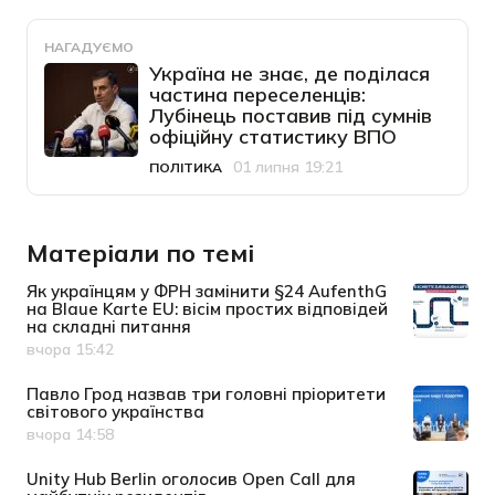
НАГАДУЄМО
Україна не знає, де поділася
частина переселенців:
Лубінець поставив під сумнів
офіційну статистику ВПО
01 липня 19:21
ПОЛІТИКА
Категорія
Дата публікації
Матеріали по темі
Як українцям у ФРН замінити §24 AufenthG
на Blaue Karte EU: вісім простих відповідей
на складні питання
вчора 15:42
Дата публікації
Павло Грод назвав три головні пріоритети
світового українства
вчора 14:58
Дата публікації
Unity Hub Berlin оголосив Open Call для