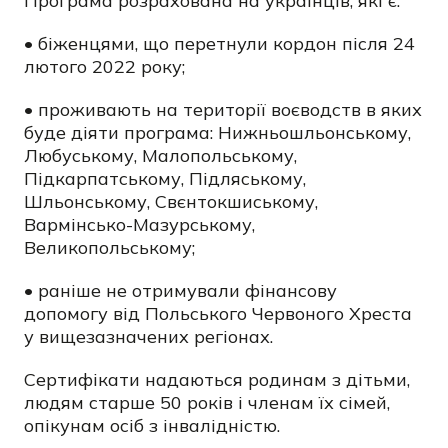
Програма розрахована на українців, які є:
• біженцями, що перетнули кордон після 24
лютого 2022 року;
• проживають на території воєводств в яких
буде діяти програма: Нижньошльонському,
Любуському, Малопольському,
Підкарпатському, Підляському,
Шльонському, Свєнтокшиському,
Вармінсько-Мазурському,
Великопольському;
• раніше не отримували фінансову
допомогу від Польського Червоного Хреста
у вищезазначених регіонах.
Сертифікати надаються родинам з дітьми,
людям старше 50 років і членам їх сімей,
опікунам осіб з інвалідністю.