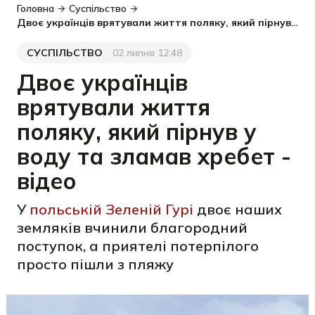
Головна
Суспільство
Двоє українців врятували життя поляку, який пірнув у воду та зламав хребет - відео
СУСПІЛЬСТВО
02 липня 12:48
Категорія
Дата публікації
Двоє українців
врятували життя
поляку, який пірнув у
воду та зламав хребет -
відео
У
польській Зеленій Гурі
двоє наших
земляків вчинили благородний
поступок, а приятелі потерпілого
просто пішли з пляжу