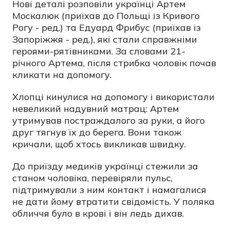
Нові деталі розповіли українці Артем
Москалюк (приїхав до Польщі із Кривого
Рогу - ред.) та Едуард Фрибус (приїхав із
Запоріжжя - ред.), які стали справжніми
героями-рятівниками. За словами 21-
річного Артема, після стрибка чоловік почав
кликати на допомогу.
Хлопці кинулися на допомогу і використали
невеликий надувний матрац: Артем
утримував постраждалого за руки, а його
друг тягнув їх до берега. Вони також
кричали, щоб хтось викликав швидку.
До приїзду медиків українці стежили за
станом чоловіка, перевіряли пульс,
підтримували з ним контакт і намагалися
не дати йому втратити свідомість. У поляка
обличчя було в крові і він ледь дихав.