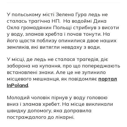
У польському місті Зелена Гура ледь не
сталась трагічна НП. На водоймі Дика
Охла громадянин Польщі стрибнув з висоти
у воду, зламав хребта і почав тонути. На
його щастя поблизу опинилися двое наших
земляків, які витягли невдаху з води.
У місці, де ледь не сталася трагедія, діє
заборона на купання, про що попереджають
встановлені знаки. Але це не зупинило
місцевого мешканця, як повідомляє
портал
InPoland
.
Молодий чоловік пірнув у воду головою
вниз і зламав хребет. На місце викликали
швидку допомогу, яка доправила
постраждалого до лікарні.