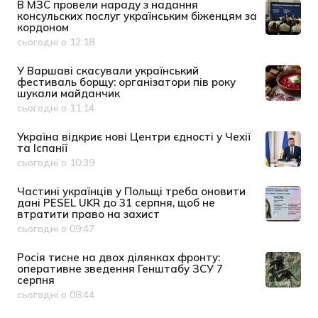
В МЗС провели нараду з надання
консульских послуг українським біженцям за
кордоном
сьогодні о 12:18
Дата публікації
У Варшаві скасували український
фестиваль борщу: організатори пів року
шукали майданчик
сьогодні о 11:14
Дата публікації
Україна відкриє нові Центри єдності у Чехії
та Іспанії
сьогодні о 10:39
Дата публікації
Частині українців у Польщі треба оновити
дані PESEL UKR до 31 серпня, щоб не
втратити право на захист
сьогодні о 09:47
Дата публікації
Росія тисне на двох ділянках фронту:
оперативне зведення Генштабу ЗСУ 7
серпня
сьогодні о 08:44
Дата публікації