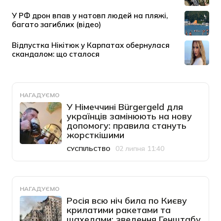
НАГАДУЄМО
У Німеччині Bürgergeld для
українців замінюють на нову
допомогу: правила стануть
жорсткішими
02 липня 11:40
СУСПІЛЬСТВО
Категорія
Дата публікації
НАГАДУЄМО
Росія всю ніч била по Києву
крилатими ракетами та
шахедами: зведення Генштабу