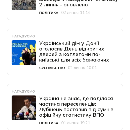
2 липня - оновлено
02 липня 11:14
ПОЛІТИКА
Категорія
Дата публікації
НАГАДУЄМО
Український дім у Данії
оголосив День відкритих
дверей з котлетами по-
київські для всіх бажаючих
02 липня 10:01
СУСПІЛЬСТВО
Категорія
Дата публікації
НАГАДУЄМО
Україна не знає, де поділася
частина переселенців:
Лубінець поставив під сумнів
офіційну статистику ВПО
01 липня 19:21
ПОЛІТИКА
Категорія
Дата публікації