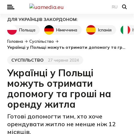
RU
ДЛЯ УКРАЇНЦІВ ЗАКОРДОНОМ:
Польща
Німеччина
Іспанія
Головна
Суспільство
Українці у Польщі можуть отримати допомогу та гроші на оренду житла
СУСПІЛЬСТВО
27 червня 2024
Категорія
Дата публікації
Українці у Польщі
можуть отримати
допомогу та гроші на
оренду житла
Готові допомогти тим, хто хоче
орендувати житло не менше ніж 12
місяців.