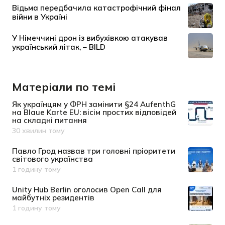
Матеріали по темі
Як українцям у ФРН замінити §24 AufenthG
на Blaue Karte EU: вісім простих відповідей
на складні питання
30 хвилин тому
Дата публікації
Павло Грод назвав три головні пріоритети
світового українства
1 годину тому
Дата публікації
Unity Hub Berlin оголосив Open Call для
майбутніх резидентів
1 годину тому
Дата публікації