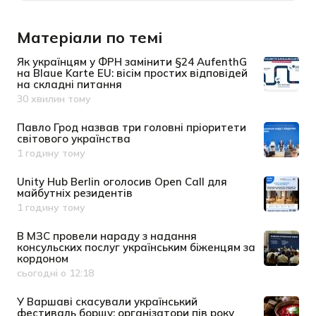
Матеріали по темі
Як українцям у ФРН замінити §24 AufenthG
на Blaue Karte EU: вісім простих відповідей
на складні питання
30 хвилин тому
Дата публікації
Павло Грод назвав три головні пріоритети
світового українства
1 годину тому
Дата публікації
Unity Hub Berlin оголосив Open Call для
майбутніх резидентів
1 годину тому
Дата публікації
В МЗС провели нараду з надання
консульских послуг українським біженцям за
кордоном
сьогодні о 12:18
Дата публікації
У Варшаві скасували український
фестиваль борщу: організатори пів року