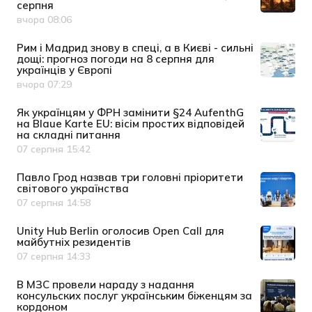
серпня
вчора 08:06
Дата публікації
Рим і Мадрид знову в спеці, а в Києві - сильні
дощі: прогноз погоди на 8 серпня для
українців у Європі
вчора 07:29
Дата публікації
Як українцям у ФРН замінити §24 AufenthG
на Blaue Karte EU: вісім простих відповідей
на складні питання
07 серпня 15:42
Дата публікації
Павло Грод назвав три головні пріоритети
світового українства
07 серпня 14:58
Дата публікації
Unity Hub Berlin оголосив Open Call для
майбутніх резидентів
07 серпня 14:33
Дата публікації
В МЗС провели нараду з надання
консульских послуг українським біженцям за
кордоном