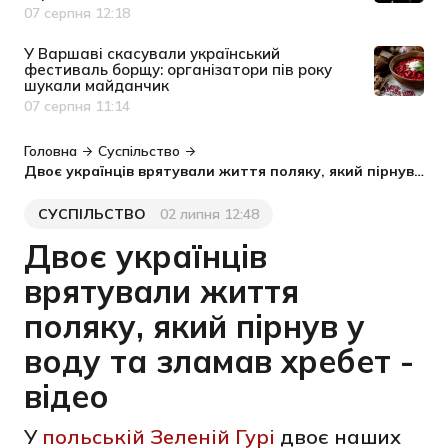
07 серпня 12:18
Дата публікації
У Варшаві скасували український
фестиваль борщу: організатори пів року
шукали майданчик
07 серпня 11:14
Дата публікації
Головна
Суспільство
Двоє українців врятували життя поляку, який пірнув у воду та зламав хребет - відео
СУСПІЛЬСТВО
02 липня 12:48
Категорія
Дата публікації
Двоє українців
врятували життя
поляку, який пірнув у
воду та зламав хребет -
відео
У
польській Зеленій Гурі
двоє наших