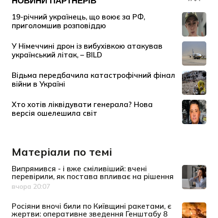
Матеріали по темі
Випрямився - і вже сміливіший: вчені
перевірили, як постава впливає на рішення
вчора 20:07
Дата публікації
Росіяни вночі били по Київщині ракетами, є
жертви: оперативне зведення Генштабу 8