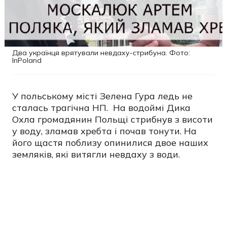
Два українця врятували невдаху-стрибуна. Фото:
InPoland
У польському місті Зелена Гура ледь не
сталась трагічна НП. На водоймі Дика
Охла громадянин Польщі стрибнув з висоти
у воду, зламав хребта і почав тонути. На
його щастя поблизу опинилися двое наших
земляків, які витягли невдаху з води.
У місці, де ледь не сталася трагедія, діє
заборона на купання, про що попереджають
встановлені знаки. Але це не зупинило
місцевого мешканця, як повідомляє
портал
InPoland
.