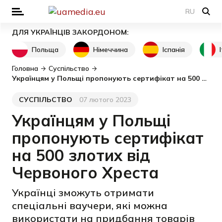
RU
ДЛЯ УКРАЇНЦІВ ЗАКОРДОНОМ:
Польща
Німеччина
Іспанія
Головна
Суспільство
Українцям у Польщі пропонують сертифікат на 500 злотих від Червоного Хреста
СУСПІЛЬСТВО
07 лютого 2023
Категорія
Дата публікації
Українцям у Польщі
пропонують сертифікат
на 500 злотих від
Червоного Хреста
Українці зможуть отримати
спеціальні ваучери, які можна
використати на придбання товарів